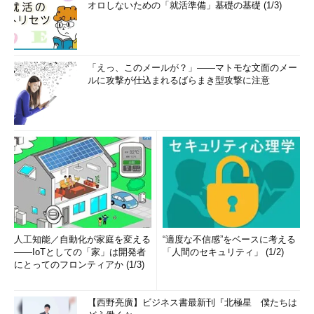
オロしないための「就活準備」基礎の基礎 (1/3)
「えっ、このメールが？」――マトモな文面のメー
ルに攻撃が仕込まれるばらまき型攻撃に注意
人工知能／自動化が家庭を変える
“適度な不信感”をベースに考える
――IoTとしての「家」は開発者
「人間のセキュリティ」 (1/2)
にとってのフロンティアか (1/3)
【西野亮廣】ビジネス書最新刊『北極星 僕たちは