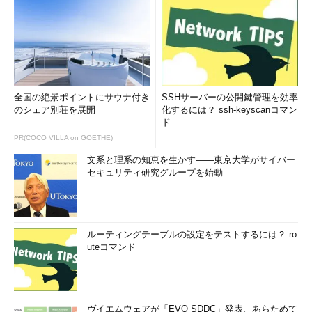
全国の絶景ポイントにサウナ付き
SSHサーバーの公開鍵管理を効率
のシェア別荘を展開
化するには？ ssh-keyscanコマン
ド
PR(COCO VILLA on GOETHE)
文系と理系の知恵を生かす――東京大学がサイバー
セキュリティ研究グループを始動
ルーティングテーブルの設定をテストするには？ ro
uteコマンド
ヴイエムウェアが「EVO SDDC」発表、あらためて