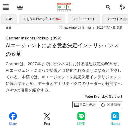
TOP
AIを作り動かし守り生かす
ロー/ノーコード
クラウドネイ
2025年7月4日 更新
連載
2025年5月23日 公開
Gartner Insights Pickup（399）
AIエージェントによる意思決定インテリジェンス
の変革
Gartnerは、2027年までにビジネスにおける意思決定の50％が、
AIエージェントによって拡張／自動化されるようになると予測し
ている。本稿では、AIエージェントを意思決定インテリジェンス
に統合するため、データとアナリティクスのリーダーが検討すべ
き4つの項目を紹介する。
[Peter Krensky, Gartner]
PC用表示
関連情報
Share
Post
LINE
Hatena