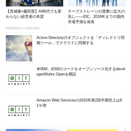
【見城徹×藤田晋】AI時代でも変
テープストレージの需要に拡大の
わらない経営者の本質
兆し――IDC、2019年までの国内
市場予測を発表
PR(FINCHI on GOETHE)
Active Directoryのオブジェクトを「ディレクトリ同
期ツール」でクラウドに同期する
米IBM、約50のコードをオープンソース化するdevel
operWorks Openを開設
Amazon Web Servicesの2015年第2四半期売上は8
1％増