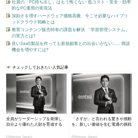
社員の「PC持ち出し」はもう怖くない 低コスト・安全・効率
的なPC運用の実現法
深刻さを増すハードウェア価格高騰、今こそ必要なハイブリ
ッドクラウド戦略とは
教育コンテンツ販売特有の課題を解決 「学習管理システム」
の実力とは?
良いSaaS製品を作っても新規顧客との出会いがない...... 商談
機会を増やすには?
チェックしておきたい人気記事
全員がリーダーシップを発揮し、
「さすが」と言われる驚きや感動
自分より優れた人財を育成する
を。新しい価値を生む電通の挑戦
PR(dentsu Japan)
PR(dentsu Japan)