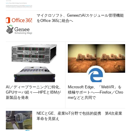
マイクロソフト、GeneeのAIスケジュール管理機能
をOffice 365に統合へ
AI／ディープラーニングに特化、
Microsoft Edge、「WebVR」を
GPUサーバ続々──HPEとIBMが
積極サポートへ──Firefox／Chro
新製品を発表
meなどと共同で
NECとGE、産業IoT分野で包括的提携 第4次産業
革命を見据え