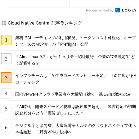
Recommended by
Cloud Native Central 記事ランキング
無料でAIコーディングの利用状況、トークンコスト可視化 オープ
ンソースのMCPサーバ「Preflight」公開
「AlmaLinux 9.2」がセキュリティ認証取得、企業の“OS選定”にど
う影響する？
インフラチームも「AI生成コードのレビュー不足」 IaCに広がるAI
コーディング
国内VMwareクラウド事業者を大量切り捨て 残るのは数社のみ
「AI時代、開発スピード／規模は認知限界超え」 障害対応の初期
調査15分をどう「実質ゼロ」にした？
デジタル庁と厚労省、大病院電子カルテのクラウドネイティブ化へ
本格始動 「野良VPN」脱却へ