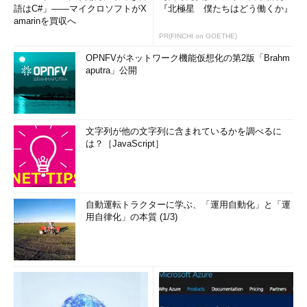
語はC#」――マイクロソフトがX
『北極星 僕たちはどう働くか』
amarinを買収へ
PR(FINCHI on GOETHE)
OPNFVがネットワーク機能仮想化の第2版「Brahm
aputra」公開
文字列が他の文字列に含まれているかを調べるに
は？［JavaScript］
自動運転トラクターに学ぶ、「運用自動化」と「運
用自律化」の本質 (1/3)