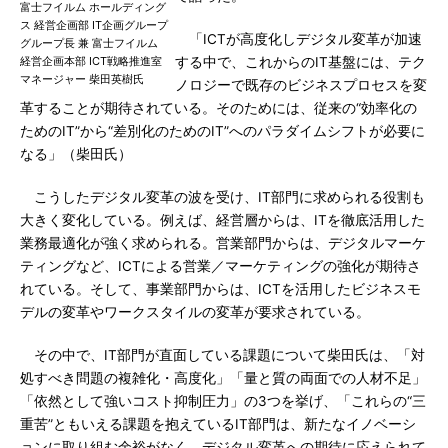
富士フイルム ホールディング
ス 経営企画部 IT企画グループ
「ICTが高度化しデジタル変革が加速
グループ長 兼 富士フイルム
経営企画本部 ICT戦略推進室
する中で、これからのIT基盤には、テク
マネージャー 柴田英樹氏
ノロジーで既存のビジネスプロセスを変
革することが期待されている。そのためには、従来の“効率化の
ためのIT”から“差別化のためのIT”へのパラダイムシフトが必要に
なる」（柴田氏）
こうしたデジタル変革の波を受け、IT部門に求められる役割も
大きく変化している。例えば、経営層からは、ITを徹底活用した
業務最適化が強く求められる。営業部門からは、デジタルマーケ
ティングなど、ICTによる営業／マーケティングの強化が期待さ
れている。そして、事業部門からは、ICTを活用したビジネスモ
デルの変革やワークスタイルの変革が要求されている。
その中で、IT部門が直面している課題について柴田氏は、「対
処すべき問題の複雑化・高度化」「量と質の両面での人材不足」
「依然として強いコスト抑制圧力」の3つを挙げ、「これらの“三
重苦”ともいえる課題を抱えているIT部門は、新たなイノベーシ
ョンに取り組む余裕がなく、デジタル変革への期待に応えられて