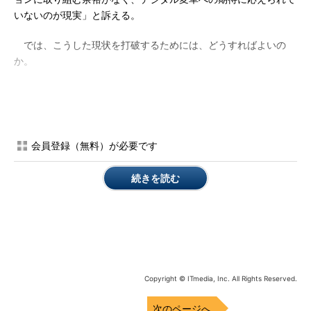
いないのが現実」と訴える。
では、こうした現状を打破するためには、どうすればよいの
か。
柴田氏は「IT部門とユーザー部門の相互理解を深め、IT戦略の
企画・立案からIT基盤の構築、運用、活用まで、全てのフェーズ
で連携することが成功のカギになる。またIT部門としては、デジ
タル技術を駆使して新たな価値を創造していける力を持ったIT人
会員登録（無料）が必要です
材を育成することが重要になる。その上で、IT人材を適材適所に
配置し、デジタル変革に対してスピード感を持って取り組んでい
続きを読む
くことで、経営層にその存在意義をアピールできるはずだ」との
考えを述べた。
デジタル変革に向けて、IT人材が提供できる具体的な付加価値
としては、「ビジネスとITの間に立ち、プロジェクトを円滑に推
進」「ハイパーコンバージドインフラストラクチャ（HCI）やク
Copyright © ITmedia, Inc. All Rights Reserved.
ラウドの進展に伴うブラックボックス化のリスク軽減、および障
害発生時の迅速かつ柔軟な対応」「RPA（Robotics Process
次のページへ