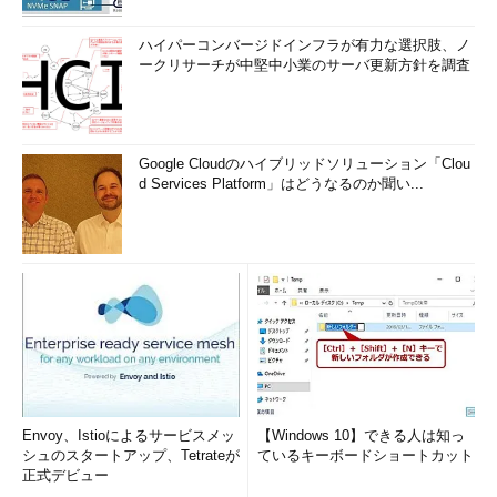
メルカリSREの流儀 運用を変えるのは怖い、
でもそれをやめたら自分のキャリアも終わりか
ハイパーコンバージドインフラが有力な選択肢、ノ
ークリサーチが中堅中小業のサーバ更新方針を調査
な
Google Cloudのハイブリッドソリューション「Clou
d Services Platform」はどうなるのか聞い...
Envoy、Istioによるサービスメッ
【Windows 10】できる人は知っ
シュのスタートアップ、Tetrateが
ているキーボードショートカット
正式デビュー