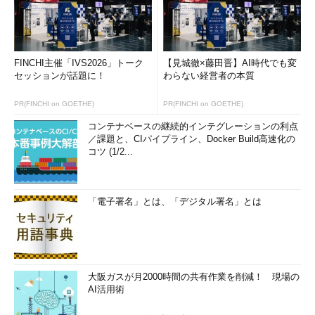
ポートを行っている。常に意識しているのは、『自分たちが誰の
ために何をすべきか』ということ。IT部門の活動をエンドユーザ
ーに向けて積極的に情報発信するとともに、日常的に提案活動を
行っている。（ITツールなどを押し付けるのではなく）『ITを使
FINCHI主催「IVS2026」トーク
【見城徹×藤田晋】AI時代でも変
いたい』『ITを使うことでストレスフリーになる』とエンドユー
セッションが話題に！
わらない経営者の本質
ザーが自ら思ってくれる環境を作ることを通じて、“ユーザー部
門から信頼されるIT部門”を目指している」（柴田氏）
PR(FINCHI on GOETHE)
PR(FINCHI on GOETHE)
コンテナベースの継続的インテグレーションの利点
最後に柴田氏は、今後も運用管理者が求められ続けるためのポ
／課題と、CIパイプライン、Docker Build高速化の
イントとして、「RPAやAIなどの高度ICT、クラウドの徹底活
コツ (1/2...
用」と「自社でやるべきことの切り分け」を挙げた。
「定常作業や問い合わせ対応など、各種運用管理の標準化・自
「電子署名」とは、「デジタル署名」とは
動化が大切。また『自社ではどこまで運用管理業務を行うべき
か』（社内に残すべき業務、外出しすべき業務の）線引きを行
い、業務の最適化・効率化を図ることも重要だ。これからのIT部
門は（さまざまな手段を使って、「より本質的な業務に注力でき
る環境」を作ることで）、コスト最適化、グローバル展開、スピ
大阪ガスが月2000時間の共有作業を削減！ 現場の
AI活用術
ード経営など、ビジネスへの貢献度を上げることが重要になる」