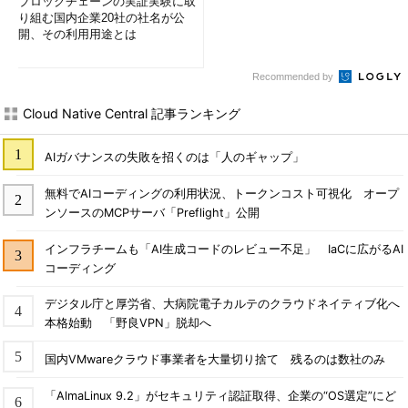
ブロックチェーンの実証実験に取
り組む国内企業20社の社名が公
開、その利用用途とは
Recommended by
Cloud Native Central 記事ランキング
AIガバナンスの失敗を招くのは「人のギャップ」
無料でAIコーディングの利用状況、トークンコスト可視化 オープ
ンソースのMCPサーバ「Preflight」公開
インフラチームも「AI生成コードのレビュー不足」 IaCに広がるAI
コーディング
デジタル庁と厚労省、大病院電子カルテのクラウドネイティブ化へ
本格始動 「野良VPN」脱却へ
国内VMwareクラウド事業者を大量切り捨て 残るのは数社のみ
「AlmaLinux 9.2」がセキュリティ認証取得、企業の“OS選定”にど