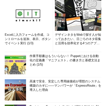
Excelに入力フォームを作成、コ
デザインネタをWebで探す人が知
ントロールを追加、表示、ボタン
っておきたい、日ごろのネタ収集
でイベント実行 (1/3)
と活用を効率化する4つのアプリ
(1/3)
作業手順書はもういらない！ Puppetにおける自動
化の定義書「マニフェスト」の書き方と基礎文法ま
とめ (1/5)
高速で安全、安定した専用線接続が理想のシステム
構築のカギに――マンパワーが「ExpressRoute」を
導入した理由