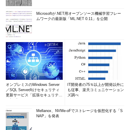
運用だ。自律型システム運用のイメージとしては、まずは管理対
象のシステムからアラートなどのイベントを収集し、高度フィル
Microsoftが.NET用オープンソース機械学習フレー
タリングによって“人”による対応が必要な情報のみを抽出。次に
ムワークの最新版「ML.NET 0.11」を公開
インシデントとしてエスカレーションされたチケットを、蓄積さ
れた過去のインシデントの中からレコメンド表示する。そして、
レコメンドされたナレッジに対し、最適な対応手順をナビゲーシ
ョンする。
NRIでは、自律型システム運用に向けたITサービスマネジメン
ト製品として「Senju Autonomous Service
Manager（Senju/ASM）」を提案している。Senju/ASMでは、
今までベテランの経験に頼っていた「判断」や「予兆検知」を、
AIを活用してシステム化。インシデントの内容に応じて、必要な
オンプレミスのWindows Server
IT開発者の75％以上が開発以外に
ナレッジをレコメンドすることで、経験に頼らない自律型運用を
／SQL Server向けセキュリティ
も従事、楽天コミュニケーション
更新サービス「拡張セキュリティ
ズ調べ
実現する。
更新プログ...
「今後は、インシデント記録を機械学習にかけ、ナレッジのさ
Mellanox、NVMe-oFでストレージを仮想化する「S
らなる精度向上を図る。また、障害対応の75％でナレッジの利用
NAP」を発表
を目指す」（寺井氏）