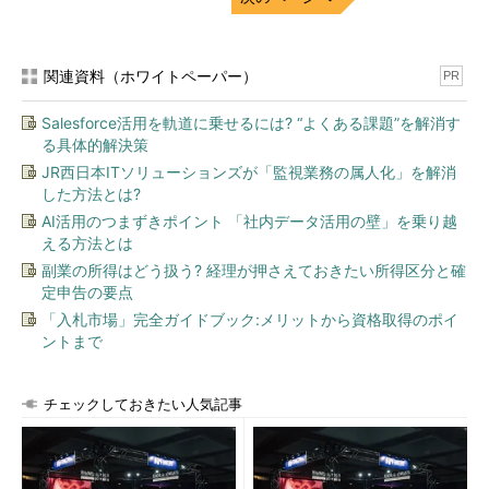
Automation）やAIを効果的にビジネス活用し、“人・紙”の前提か
ら“機械”を前提にした業務プロセスへ改革すること」を挙げた。
これからの運用管理については、「Software Defined
関連資料（ホワイトペーパー）
PR
Infrastructure（SDI）の適用によって、人手による運用業務やシ
Salesforce活用を軌道に乗せるには? “よくある課題”を解消す
ステム構成作業が不要になり、全てがソフトウェアで定義、管理
る具体的解決策
されるようになる」と指摘。同社では、これを見据えて、IT部門
JR西日本ITソリューションズが「監視業務の属人化」を解消
のさらなる変革に向けた取り組みを進めているという。
した方法とは?
AI活用のつまずきポイント 「社内データ活用の壁」を乗り越
える方法とは
副業の所得はどう扱う? 経理が押さえておきたい所得区分と確
定申告の要点
「入札市場」完全ガイドブック:メリットから資格取得のポイ
ントまで
これからの運用管理～ソフトウェアで定義、管理～（柴田氏
の講演資料から引用）
チェックしておきたい人気記事
「自社内のエンドユーザーとのコミュニケーションにCRMの
考え方を導入し、バリューチェーンの側面からユーザー部門のサ