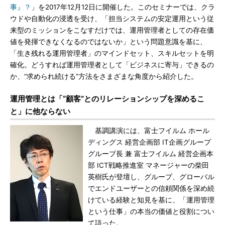
事』？
」を2017年12月12日に開催した。このセミナーでは、クラ
ウドや自動化の浸透を受け、「担当システムの安定運用という従
来型のミッションをこなすだけでは、運用管理者としての存在価
値を発揮できなくなるのではないか」という問題意識を基に、
「生き残れる運用管理者」のマインドセット、スキルセットを明
確化。どうすれば運用管理者として「ビジネスに寄与」できるの
か、“求められ続ける”方法をさまざまな角度から紹介した。
運用管理とは「“顧客”とのリレーションシップを深めるこ
と」に他ならない
基調講演には、富士フイルム ホール
ディングス 経営企画部 IT企画グループ
グループ長 兼 富士フイルム 経営企画本
部 ICT戦略推進室 マネージャーの柴田
英樹氏が登壇し、グループ、グローバル
でエンドユーザーとの信頼関係を深め続
けている経験と知見を基に、「運用管理
という仕事」の本当の価値と役割につい
て語った。