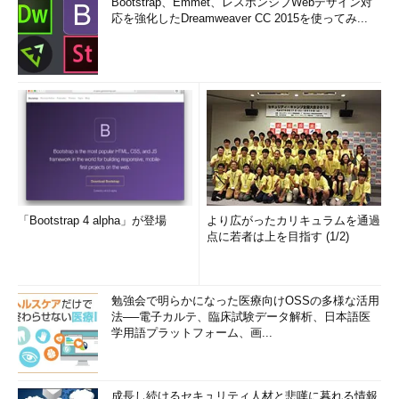
Bootstrap、Emmet、レスポンシブWebデザイン対
応を強化したDreamweaver CC 2015を使ってみ...
「Bootstrap 4 alpha」が登場
より広がったカリキュラムを通過
点に若者は上を目指す (1/2)
勉強会で明らかになった医療向けOSSの多様な活用
法──電子カルテ、臨床試験データ解析、日本語医
学用語プラットフォーム、画...
成長し続けるセキュリティ人材と悲嘆に暮れる情報