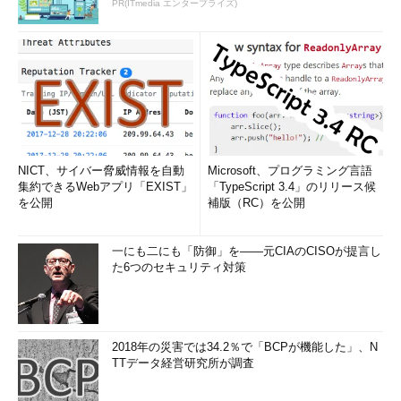
PR(ITmedia エンタープライズ)
AIによる「レコメンド」で経験に頼らない自律型システム運
用を実現
セッション「AIによる『レコメンド』
で経験に頼らない自律型システム運用を
実現」では、野村総合研究所（NRI）ク
ラウド運用ソリューション事業部 上級
の寺井忠仁氏が、システム運用現場にお
けるAI活用のキーワードとして、機械学
NICT、サイバー脅威情報を自動
Microsoft、プログラミング言語
集約できるWebアプリ「EXIST」
「TypeScript 3.4」のリリース候
習による「レコメンド」と「ナレッジ」
を公開
補版（RC）を公開
野村総合研究所 クラウド運用
を挙げ、自律型のシステム運用に向けた
ソリューション事業部 上級 寺
取り組みを紹介した。
井忠仁氏
一にも二にも「防御」を――元CIAのCISOが提言し
た6つのセキュリティ対策
寺井氏は、現在のシステム運用が抱える課題について、「管理
対象や運用業務の増大によって、“人”による対応が限界に達しつ
つある。しかし、運用管理者の経験が伝承できないため、メイン
フレーム時代から続く古い運用から脱却できないのが現状だ」と
2018年の災害では34.2％で「BCPが機能した」、N
指摘する。
TTデータ経営研究所が調査
この状況を打破できるのが、経験に頼らない自律型のシステム