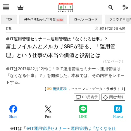
TOP
AIを作り動かし守り生かす
ロー/ノーコード
クラウドネイ
特集
2018年2月5日 公開
＠IT運用管理セミナー～運用管理は「なくなる仕事」？
富士フイルムとメルカリSREが語る、「運用管
理」という仕事の本当の価値と役割とは
（1/2 ページ）
＠ITは2017年12月12日に「＠IT運用管理セミナー～運用管理は
『なくなる仕事』？」を開催した。本稿では、その内容をレポー
トする。
[
唐沢正和
，ヒューマン・データ・ラボラトリ]
PC用表示
関連情報
Share
Post
LINE
Hatena
＠ITは「
＠IT運用管理セミナー～運用管理は『なくなる仕