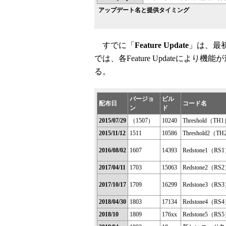
アップデート名と提供タイミング
すでに「
Feature Update
」は、最初
では、各Feature Updateによ
る。
バージョ
ビル
配布日
コード名
ン
ド
2015/07/29
（1507）
10240
Threshold（TH
2015/11/12
1511
10586
Threshold2（T
2016/08/02
1607
14393
Redstone1（RS
2017/04/11
1703
15063
Redstone2（RS
2017/10/17
1709
16299
Redstone3（RS
2018/04/30
1803
17134
Redstone4（RS
2018/10
1809
176xx
Redstone5（RS