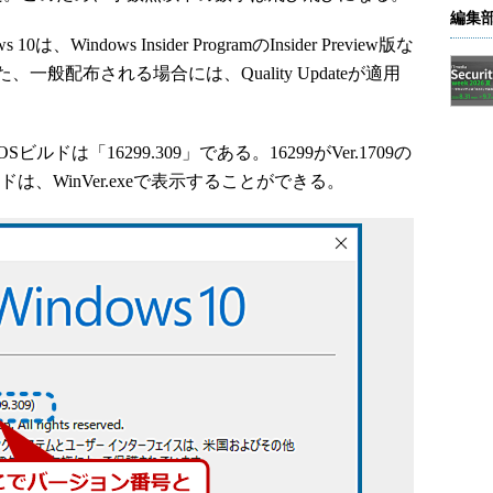
編集
ndows Insider ProgramのInsider Preview版な
般配布される場合には、Quality Updateが適用
9のOSビルドは「16299.309」である。16299がVer.1709の
、WinVer.exeで表示することができる。