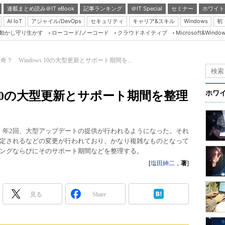
連載まとめ読み＠IT eBook
記事ランキング
＠IT Special
セミナー
ホワイト
AI IoT
アジャイル/DevOps
セキュリティ
キャリア&スキル
Windows
初
り動かし守り生かす
ローコード/ノーコード
クラウドネイティブ
Microsoft&Windo
Server & Storage
HTML5 + UX
奇？ Windows 10の大型更新とサポート期間を...
Smart & Social
Coding Edge
s 10の大型更新とサポート期間を整理
ホワ
Java Agile
Database Expert
Sと異なり、年2回、大型アップデートの提供が行われるようになった。それ
Linux ＆ OSS
定されるなどの変更が行われており、かなり複雑なものとなって
ングならびにそのサポート期間などを整理する。
Master of IP Networ
[
塩田紳二
，
著
]
Security & Trust
Test & Tools
見る
Share
Insider.NET
ブログ