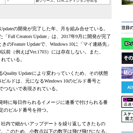
－
新シリーズ。LTSCエディションが出る
注目
 Updateの開発が完了した年、月を組み合せている。
ll Creators Update」は、2017年9月に開発が完了
Feature Updateで、Windows 10に「マイ連絡先」
9以前（例えばVer.1703）には存在しない。また、
良されている。
lity Updateにより変わっていくため、その状態
ビルドは、元になるWindows 10のビルド番号と
ピリオドでつないで表現されている。
0の開発時に毎日作られるイメージに連番で付けられる番
は、特定のビルド番号を持つ。
ト社内で細かいアップデートを繰り返してきたもの
だ。このため、小数点以下の数字は飛び飛びになる。