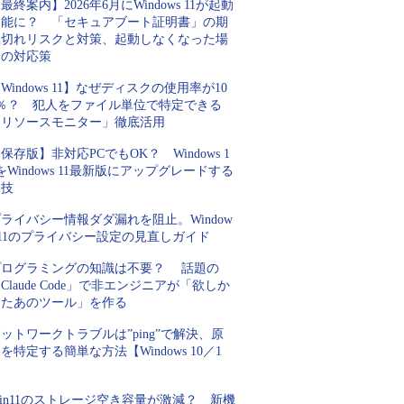
最終案内】2026年6月にWindows 11が起動
不能に？ 「セキュアブート証明書」の期
限切れリスクと対策、起動しなくなった場
合の対応策
Windows 11】なぜディスクの使用率が10
0％？ 犯人をファイル単位で特定できる
「リソースモニター」徹底活用
保存版】非対応PCでもOK？ Windows 1
をWindows 11最新版にアップグレードする
裏技
ライバシー情報ダダ漏れを阻止。Window
 11のプライバシー設定の見直しガイド
プログラミングの知識は不要？ 話題の
Claude Code」で非エンジニアが「欲しか
ったあのツール」を作る
ットワークトラブルは”ping”で解決、原
を特定する簡単な方法【Windows 10／1
】
in11のストレージ空き容量が激減？ 新機