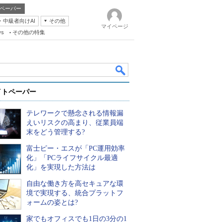
ペーパー
・中級者向けAI
その他
マイページ
ws
その他の特集
イトペーパー
テレワークで懸念される情報漏
えいリスクの高まり、従業員端
末をどう管理する?
富士ピー・エスが「PC運用効率
k
化」「PCライフサイクル最適
化」を実現した方法は
自由な働き方を高セキュアな環
境で実現する、統合プラットフ
ォームの姿とは?
家でもオフィスでも1日の3分の1