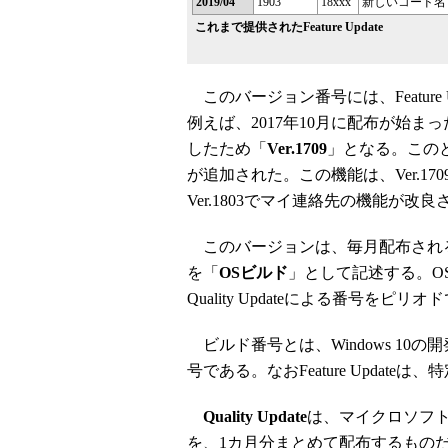
2019/04
1903
18xxx
新しいコード名
これまで提供されたFeature Update
このバージョン番号には、Feature
例えば、2017年10月に配布が始まった「Fa
したため「
Ver.1709
」となる。このときの
が追加された。この機能は、Ver.170
Ver.1803でマイ連絡先の機能が改
このバージョンは、毎月配布されるQua
を「
OSビルド
」として記述する。OS
Quality Updateによる番号を
ビルド番号とは、Windows 1
号である。なおFeature Update
Quality Update
は、マイクロソフ
を、1カ月分まとめて配布するもの