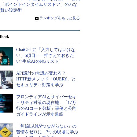
能「ポイントインタイムリストア」のわな
と賢い設定術
»
ランキングをもっと見る
Book
ChatGPTに「入力してはいけな
い」5項目――押さえておきた
い“生成AIのNGリスト”
API設計の常識が変わる？
HTTP新メソッド「QUERY」と
セキュリティ対策を学ぶ
フロンティアAIとサイバーセキ
ュリティ対策の現在地 「17万
行のAIコード分析」事例と公的
ガイドラインが示す道筋
「無線LANがつながらない」の
苦情をゼロに 3つの現場に学ぶ