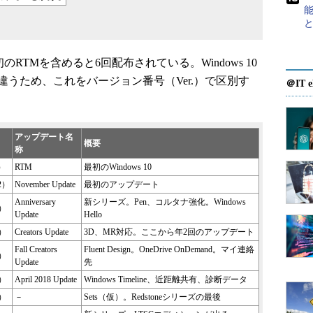
のRTMを含めると6回配布されている。Windows 10
り機能が違うため、これをバージョン番号（Ver.）で区別す
＠IT e
アップデート名
概要
称
1）
RTM
最初のWindows 10
H2）
November Update
最初のアップデート
Anniversary
新シリーズ。Pen、コルタナ強化。Windows
1）
Update
Hello
2）
Creators Update
3D、MR対応。ここから年2回のアップデート
Fall Creators
Fluent Design。OneDrive OnDemand。マイ連絡
3）
Update
先
4）
April 2018 Update
Windows Timeline、近距離共有、診断データ
5）
－
Sets（仮）。Redstoneシリーズの最後