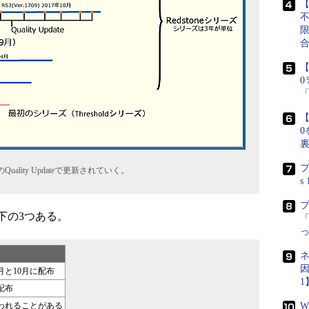
【
【
【
0
プ
月のQuality Updateで更新されていく。
s
下の3つある。
「
ネ
因
月と10月に配布
1
配布
われることがある
W