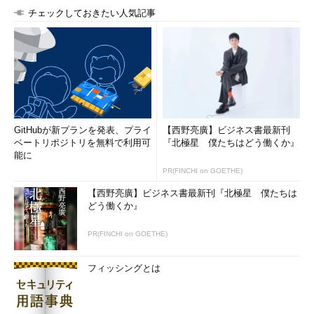
まなレベルで分散化の取り組みが行われている
チェックしておきたい人気記事
インターネットは集中化を促進している面があり、その顕著な
例がクラウドコンピューティングだ。前述のように、この動きに
は多くのメリットがあるが、セキュリティチームは、そのリスク
にも対処しなければならない。
「デジタルビジネス計画における可用性、機密性、耐障害性の
GitHubが新プランを発表、プライ
【西野亮廣】ビジネス書最新刊
観点から、集中化がセキュリティに及ぼす影響を評価する必要が
ベートリポジトリを無料で利用可
『北極星 僕たちはどう働くか』
ある。集中化のリスクが組織の目標達成を深刻に脅かす可能性が
能に
ある場合、代替の分散アーキテクチャを探るべきだ」とGartner
PR(FINCHI on GOETHE)
は述べている。
【西野亮廣】ビジネス書最新刊『北極星 僕たちは
どう働くか』
PR(FINCHI on GOETHE)
フィッシングとは