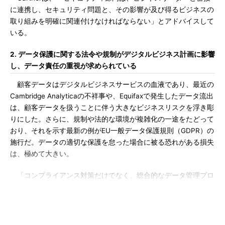
に連携し、セキュリティ問題と、その影響が及び得るビジネスの
取り組みを明確に関連付けなければならない」とアドバイスして
いる。
2. データ保護に関する法令や規制がデジタルビジネス計画に影響
し、データ責任の重視が求められている
顧客データはデジタルビジネスサービスの血液であり、最近の
Cambridge Analyticaの不祥事や、Equifaxで発生したデータ流出
は、顧客データを扱うことに伴う大きなビジネスリスクを浮き彫
りにした。さらに、規制や法的な環境が複雑化の一途をたどって
おり、それを示す最新の例がEU一般データ保護規則（GDPR）の
施行だ。データの適切な保護を怠った場合に被る恐れがある損失
は、極めて大きい。
「コンプライアンス対策だけでなく、総合的なデータ管理プロ
グラムの実施が不可欠となっている」とGartnerは指摘してい
る。
3. セキュリティ製品がクラウド経由での提供により、アジリティ