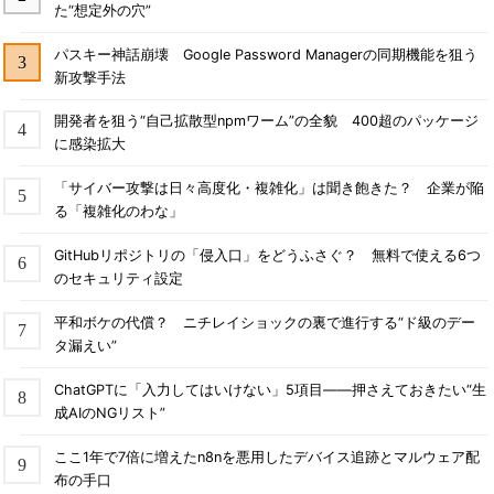
た“想定外の穴”
パスキー神話崩壊 Google Password Managerの同期機能を狙う
新攻撃手法
開発者を狙う“自己拡散型npmワーム”の全貌 400超のパッケージ
に感染拡大
「サイバー攻撃は日々高度化・複雑化」は聞き飽きた？ 企業が陥
る「複雑化のわな」
GitHubリポジトリの「侵入口」をどうふさぐ？ 無料で使える6つ
のセキュリティ設定
平和ボケの代償？ ニチレイショックの裏で進行する“ド級のデー
タ漏えい”
ChatGPTに「入力してはいけない」5項目――押さえておきたい“生
成AIのNGリスト”
ここ1年で7倍に増えたn8nを悪用したデバイス追跡とマルウェア配
布の手口