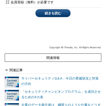
会員登録（無料）が必要です
ーの高いソリューションとなっている
新しい検知技術や取り組み、認証モデルのために膨大なデータ
続きを読む
が必要となっており、既存のオンプレミスセキュリティソリュー
ションは、こうした流れに対応できなくなっている。そのため、
クラウドで提供されるセキュリティ製品への移行が急速に進んで
いる。こうした製品は、データをほぼリアルタイムで利用し、よ
りアジャイルで適応性の高いソリューションを提供できる。
Copyright © ITmedia, Inc. All Rights Reserved.
Gartnerは、「しっかりしたデータ管理機能や機械学習機能を
備え、少なくとも自社と同じようにデータを保護できる、クラウ
関連情報
ドファーストのサービスを提案するプロバイダー」を探すことを
勧めている。
関連記事
4. 機械学習が人手による分析の代わりに、単純な作業や、不審な
サイバーセキュリティQ＆A：今日の脅威状況と対策
イベントの発見によって価値を発揮している
の方向
クラウドへの移行に伴い、適応型の認証や、内部者の脅威、高
「セキュリティチャンピオンプログラム」を成功させ
度な攻撃といったさまざまなセキュリティ問題の解決に機械学習
るための4カ条
を活用する機会が生まれている。
企業のデータ責任者は、綱渡りのような仕事をどうす