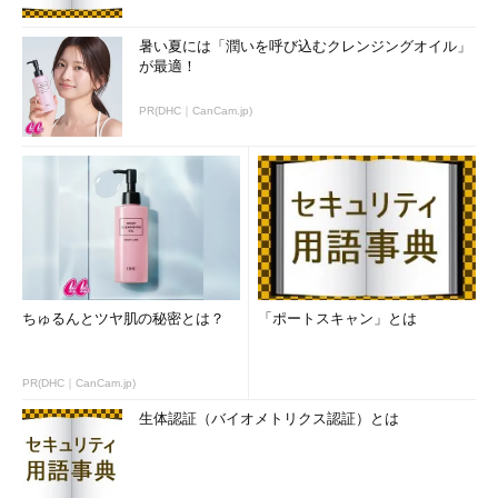
暑い夏には「潤いを呼び込むクレンジングオイル」
が最適！
PR(DHC｜CanCam.jp)
ちゅるんとツヤ肌の秘密とは？
「ポートスキャン」とは
PR(DHC｜CanCam.jp)
生体認証（バイオメトリクス認証）とは