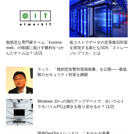
無慈悲な専門家チーム「kuroma
低コストでデータの災害復旧対策
me6」の暗躍に負けず勝利をつか
を実現する新たなSDS「ストレー
んだチームは？ (1/2)
ジレプリカ」とは
ラック、「標的型攻撃対策指南書」を公開――最低
限のセキュリティ対策を網羅
Windows 10への強行アップデートで、古いウルト
ラモバイルPCは輝きを取り戻せるか？ (1/2)
国内DevOpsトレンドは、これからが本番