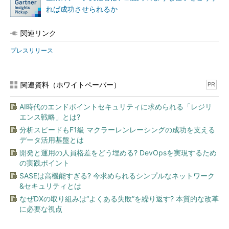
れば成功させられるか
Gartnerは、2025年までに、機械学習がセキュリティソリュー
ションの一般的な要素となり、「スキルのある人材の不足」とい
関連リンク
う問題を相殺すると予想している。
プレスリリース
5. セキュリティ製品やサービスの購入決定が、従来の考慮点に加
えて、地政学的な要素も踏まえて行われるようになっている
関連資料（ホワイトペーパー）
PR
サイバー戦争やサイバー政治干渉に加え、ソフトウェアやサー
ビスへのバックドアアクセスに対する政府機関の要求が厳しくな
AI時代のエンドポイントセキュリティに求められる「レジリ
っており、ソフトウェアやインフラの購入決定に関わる新しい地
エンス戦略」とは?
政学リスクが生じている。
分析スピードもF1級 マクラーレンレーシングの成功を支える
データ活用基盤とは
「自社にとって重要なパートナー、サプライヤー、法的管轄に
開発と運用の人員格差をどう埋める? DevOpsを実現するため
ついて、責任をもって地政学的に検討することが極めて重要にな
の実践ポイント
っている。RFI（Request For Information：情報提供依頼書）や
SASEは高機能すぎる? 今求められるシンプルなネットワーク
RFP（Request For Proposal：提案依頼書）、契約のプロセスに
&セキュリティとは
おいて、調達先に関して相手に確認するとよい」とGartnerは指
なぜDXの取り組みは“よくある失敗”を繰り返す? 本質的な改革
摘している。
に必要な視点
6. デジタルパワーの危険な集中化に伴い、エコシステムのさまざ