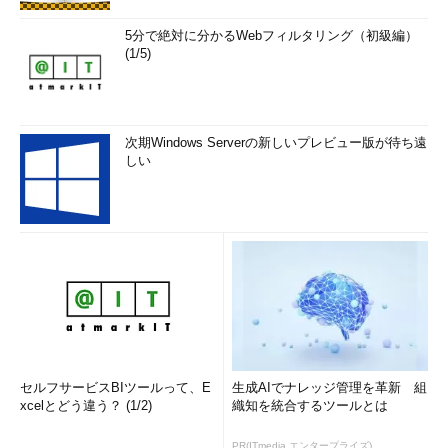
5分で絶対に分かるWebフィルタリング（初級編）
(1/5)
次期Windows Serverの新しいプレビュー版が待ち遠
しい
セルフサービスBIツールって、E
生成AIでナレッジ管理を革新 組
xcelとどう違う？ (1/2)
織知を統合するツールとは
PR(ITmedia エンタープライズ)