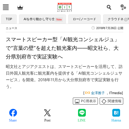
TOP
AIを作り動かし守り生かす
ロー/ノーコード
クラウドネイ
ニュース
2018年7月26日 公開
スマートスピーカー型「AI観光コンシェルジュ」
で“言葉の壁”を超えた観光案内――昭文社ら、大
分県別府市で実証実験へ
昭文社とアジアクエストは、スマートスピーカーを活用して、訪
日外国人観光客に観光案内を提供する「AI観光コンシェルジュサ
ービス」を開発。2018年11月から大分県別府市で実証実験を行
う。
[
金澤雅子
，ITmedia]
PC用表示
関連情報
Share
Post
LINE
Hatena