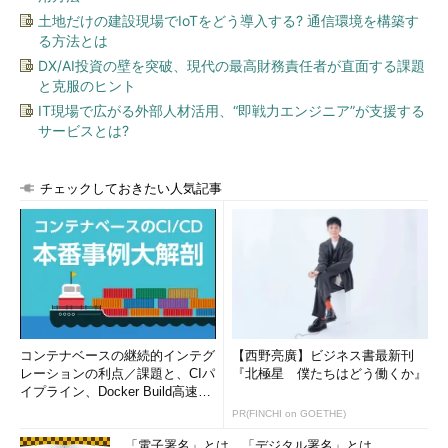
土地だけの建設現場でIoTをどう導入する? 通信環境を構築す
る方法とは
DX/AI投資の壁を突破、現代の最高財務責任者が直面する課題
と克服のヒント
IT現場で広がる外部人材活用、“即戦力エンジニア”が支援する
サービスとは?
チェックしておきたい人気記事
コンテナベースの継続的インテグ
【西野亮廣】ビジネス書最新刊
レーションの利点／課題と、CIパ
『北極星 僕たちはどう働くか』
イプライン、Docker Build高速化
のコツ (1/2...
PR(FINCHI on GOETHE)
「電子署名」とは、「デジタル署名」とは