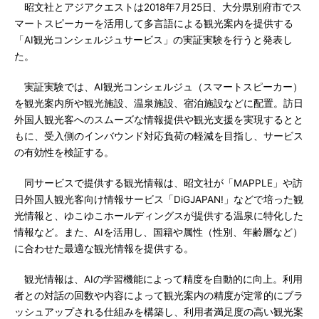
昭文社とアジアクエストは2018年7月25日、大分県別府市でス
マートスピーカーを活用して多言語による観光案内を提供する
「AI観光コンシェルジュサービス」の実証実験を行うと発表し
た。
実証実験では、AI観光コンシェルジュ（スマートスピーカー）
を観光案内所や観光施設、温泉施設、宿泊施設などに配置。訪日
外国人観光客へのスムーズな情報提供や観光支援を実現するとと
もに、受入側のインバウンド対応負荷の軽減を目指し、サービス
の有効性を検証する。
同サービスで提供する観光情報は、昭文社が「MAPPLE」や訪
日外国人観光客向け情報サービス「DiGJAPAN!」などで培った観
光情報と、ゆこゆこホールディングスが提供する温泉に特化した
情報など。また、AIを活用し、国籍や属性（性別、年齢層など）
に合わせた最適な観光情報を提供する。
観光情報は、AIの学習機能によって精度を自動的に向上。利用
者との対話の回数や内容によって観光案内の精度が定常的にブラ
ッシュアップされる仕組みを構築し、利用者満足度の高い観光案