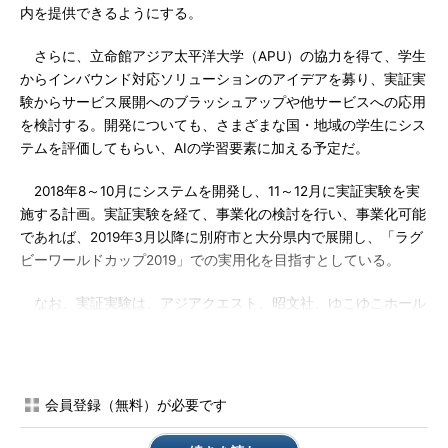
内を提供できるようにする。
さらに、立命館アジア太平洋大学（APU）の協力を得て、学生
からインバウンド対応ソリューションのアイデアを募り、実証実
験からサービス展開へのブラッシュアップや他サービスへの応用
を検討する。開発についても、さまざまな国・地域の学生にシス
テムを評価してもらい、AIの学習要素に加える予定だ。
2018年8～10月にシステムを開発し、11～12月に実証実験を実
施する計画。実証実験を経て、事業化の検討を行い、事業化可能
であれば、2019年3月以降に別府市と大分県内で展開し、「ラグ
ビーワールドカップ2019」での実用化を目指すとしている。
なお、実証実験は、アジアクエスト、昭文社、ゆこゆこホール
ディングス、立命館アジア太平洋大学（APU）の連携に加え、別
府市、一般社団法人別府市産業連携・協働プラットフォーム B-
biz LINKの協力も得て実施され、産学官連携の取り組みとなる。
また、この実証実験のプロジェクトは、多言語対応をはじめとし
会員登録（無料）が必要です
た訪日外国人の受入環境の整備や、観光関連産業の人手不足対策
として評価され、県のIT推進の取り組み「大分県IoT推進ラボ」