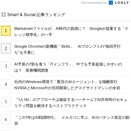
Recommended by
Smart & Social 記事ランキング
Markdownファイルが、AI時代の負債に？ Googleが提案する「ナ
レッジ標準化」の一手
Google Chromeの新機能「Skills」 AIプロンプトの“毎回手打
ち”を不要に
AI予算の7割を食う「ITインフラ」、中でも予算超過しやすいの
は？ 医療機関調査
社内のWindows環境で「数百のAIエージェント」を隔離実行
NVIDIAとMicrosoftが共同開発したデスクサイドマシンの全容
「1人1AI」のアプローチは破綻する――チームでAI共有時のセキュ
リティ問題を解決するベストプラクティス
「この1年はAI戦国時代」 メルカリに学ぶ、AIガバナンス策定の勘
所