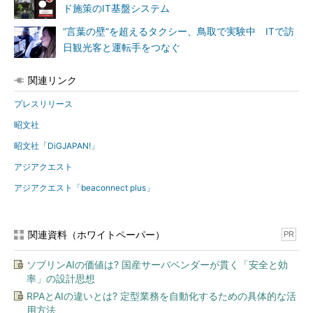
ド施策のIT基盤システム
“言葉の壁”を超えるタクシー、鳥取で実験中 ITで訪
日観光客と運転手をつなぐ
関連リンク
プレスリリース
昭文社
昭文社「DiGJAPAN!」
アジアクエスト
アジアクエスト「beaconnect plus」
関連資料（ホワイトペーパー）
PR
ソブリンAIの価値は? 国産サーバベンダーが貫く「安全と効
率」の設計思想
RPAとAIの違いとは? 定型業務を自動化するための具体的な活
用方法