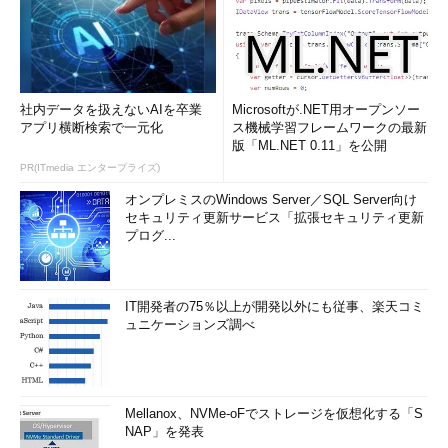
社内データを扱えないAIを卒業
Microsoftが.NET用オープンソー
アプリ横断検索で一元化
ス機械学習フレームワークの最新
版「ML.NET 0.11」を公開
PR(ITmedia エンタープライズ)
オンプレミスのWindows Server／SQL Server向け
セキュリティ更新サービス「拡張セキュリティ更新
プログ...
IT開発者の75％以上が開発以外にも従事、楽天コミ
ュニケーションズ調べ
Mellanox、NVMe-oFでストレージを仮想化する「S
NAP」を発表