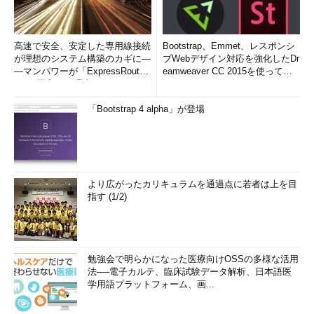
高速で安全、安定した専用線接続
Bootstrap、Emmet、レスポンシ
が理想のシステム構築のカギに―
ブWebデザイン対応を強化したDr
―マンパワーが「ExpressRout
eamweaver CC 2015を使って
e」を導入した理由
み...
「Bootstrap 4 alpha」が登場
より広がったカリキュラムを通過点に若者は上を目
指す (1/2)
勉強会で明らかになった医療向けOSSの多様な活用
法──電子カルテ、臨床試験データ解析、日本語医
学用語プラットフォーム、画...