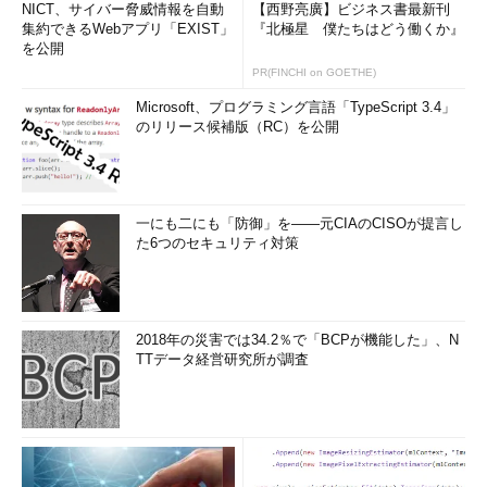
NICT、サイバー脅威情報を自動
【西野亮廣】ビジネス書最新刊
集約できるWebアプリ「EXIST」
『北極星 僕たちはどう働くか』
を公開
PR(FINCHI on GOETHE)
Microsoft、プログラミング言語「TypeScript 3.4」
のリリース候補版（RC）を公開
一にも二にも「防御」を――元CIAのCISOが提言し
た6つのセキュリティ対策
2018年の災害では34.2％で「BCPが機能した」、N
TTデータ経営研究所が調査