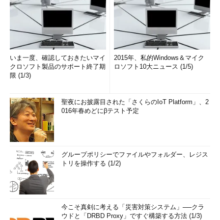
いま一度、確認しておきたいマイ
2015年、私的Windows＆マイク
クロソフト製品のサポート終了期
ロソフト10大ニュース (1/5)
限 (1/3)
聖夜にお披露目された「さくらのIoT Platform」、2
016年春めどにβテスト予定
グループポリシーでファイルやフォルダー、レジス
トリを操作する (1/2)
今こそ真剣に考える「災害対策システム」──クラ
ウドと「DRBD Proxy」ですぐ構築する方法 (1/3)