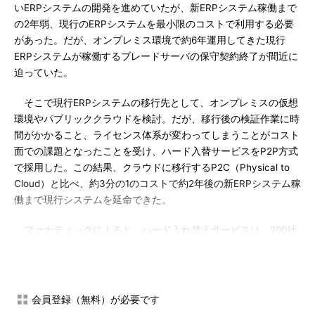
いERPシステムの開発を進めていたが、新ERPシステム稼働まで
の2年弱、現行のERPシステムを最小限のコストで利用する必要
があった。だが、オンプレミス環境で約6年運用してきた現行
ERPシステムが稼働するブレードサーバの保守契約終了が間近に
迫っていた。
そこで現行ERPシステムの移行先として、オンプレミスの仮想
環境やパブリッククラウドを検討。だが、移行後の検証作業に時
間がかかること、ライセンス体系が変わってしまうことがコスト
面での課題となったことを受け、ハード入替サービスをP2P方式
で採用した。この結果、クラウドに移行するP2C（Physical to
Cloud）と比べ、約3分の1のコストで約2年後の新ERPシステム稼
働まで現行システムを延命できた。
ファナティックによると、ハード入れ替えサービスは、200社
450台の採用実績があり、移行完了まで2カ月程度という早期の
移行が可能だという。同社では、2020年1月の「Windows
Server 2008」「Windows Server 2008 R2」のサポート終了を
控え、「業務システムを使い続けたい」というニーズに応えてい
会員登録（無料）が必要です
きたいとしている。