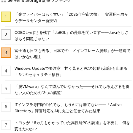
Server & Storage 記事ランキング
「光ファイバーはもう古い」「2035年宇宙の旅」 実運用へ向か
うデータセンター新技術
COBOLっぽさを残す「JaBOL」の是非を問い直す――Javaらしさ
はもう問題じゃない
富士通も日立も去る、日本での「メインフレーム脱却」が一筋縄で
はいかない理由
Windows Updateで要注意 甘く見るとPCの起動も認証も止まる
「3つのセキュリティ移行」
「脱VMware」なんて望んでいなかった――それでも考えざるを得
ない人のための“3つの筋道”
ITインフラ専門家の私でも、もうAIには勝てない――「Active
Directory」障害対応をAIに丸ごと任せてみた結果
トヨタが「6カ月もかかっていた高性能PCの調達」を不要に 何を
変えたのか？