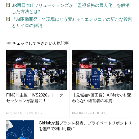
JR西日本ITソリューションズが「監視業務の属人化」を解消
した方法とは?
「AI駆動開発」で現場はどう変わる? エンジニアの新たな役割
とサイロの解消
チェックしておきたい人気記事
FINCHI主催「IVS2026」トーク
【見城徹×藤田晋】AI時代でも変
セッションが話題に！
わらない経営者の本質
PR(FINCHI on GOETHE)
PR(FINCHI on GOETHE)
GitHubが新プランを発表、プライベートリポジトリ
を無料で利用可能に