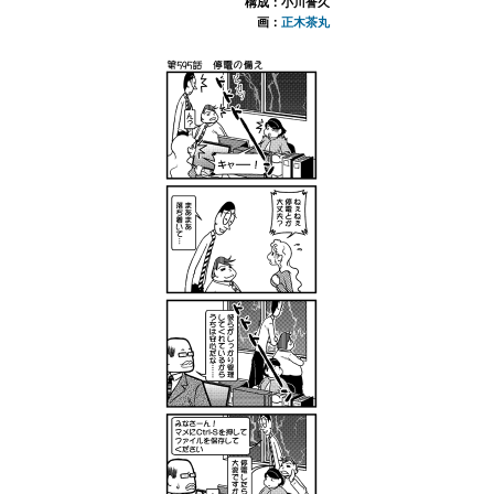
構成：小川誉久
画：
正木茶丸