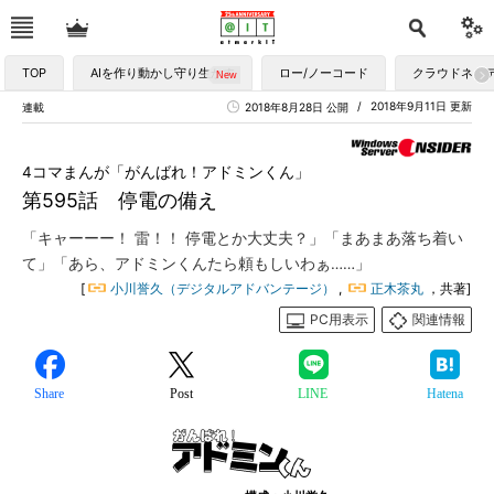
TOP
AIを作り動かし守り生かす
ロー/ノーコード
クラウドネイ
2018年9月11日 更新
連載
2018年8月28日 公開
4コマまんが「がんばれ！アドミンくん」
第595話 停電の備え
「キャーーー！ 雷！！ 停電とか大丈夫？」「まあまあ落ち着い
て」「あら、アドミンくんたら頼もしいわぁ……」
[
小川誉久（デジタルアドバンテージ）
,
正木茶丸
，共著]
PC用表示
関連情報
Share
Post
LINE
Hatena