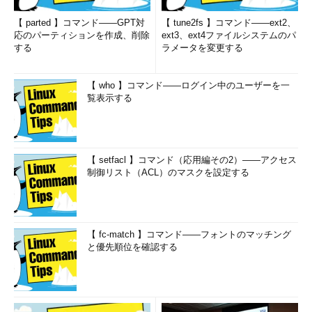
【 parted 】コマンド――GPT対
【 tune2fs 】コマンド――ext2、
応のパーティションを作成、削除
ext3、ext4ファイルシステムのパ
する
ラメータを変更する
【 who 】コマンド――ログイン中のユーザーを一
覧表示する
【 setfacl 】コマンド（応用編その2）――アクセス
制御リスト（ACL）のマスクを設定する
【 fc-match 】コマンド――フォントのマッチング
と優先順位を確認する