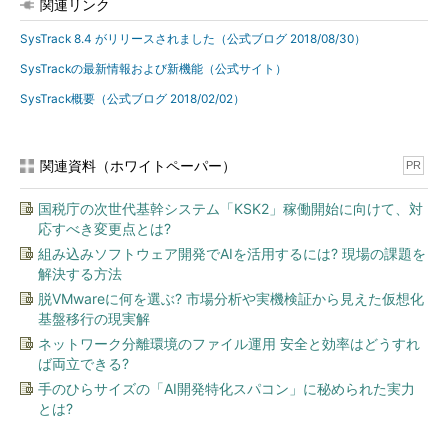
関連リンク
特定できるという。
SysTrack 8.4 がリリースされました（公式ブログ 2018/08/30）
さらに、システムに接続しているデバイスをグラフィカルに確
SysTrackの最新情報および新機能（公式サイト）
認できる「Hardware Diagram」機能や、「ServiceNow」
SysTrack概要（公式ブログ 2018/02/02）
「Splunk」などと収集したデータを連携させる機能も備える。こ
れらは、一部機能を除き、日本語でも2018年第四半期から提供す
る予定だ。
関連資料（ホワイトペーパー）
PR
国税庁の次世代基幹システム「KSK2」稼働開始に向けて、対
応すべき変更点とは?
組み込みソフトウェア開発でAIを活用するには? 現場の課題を
解決する方法
脱VMwareに何を選ぶ? 市場分析や実機検証から見えた仮想化
基盤移行の現実解
ネットワーク分離環境のファイル運用 安全と効率はどうすれ
ば両立できる?
システムへ接続するデバイスをグラフィカルに表示する「Ha
手のひらサイズの「AI開発特化スパコン」に秘められた実力
rdware Diagram」
とは?