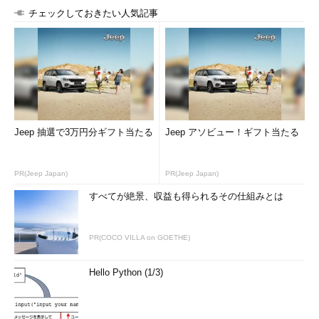
チェックしておきたい人気記事
「ServiceNow」や「Splunk」とのデータ連携に対応
Lakeside Softwareでは「SysTrack 8.4を活用することで、事
Jeep 抽選で3万円分ギフト当たる
Jeep アソビュー！ギフト当たる
前予防的に障害を回避したり、セルフサービスを介してエンドユ
ーザーが問題を自己診断したりすることができる。技術者が受け
PR(Jeep Japan)
PR(Jeep Japan)
付ける問い合わせやインシデント数を削減し、人件費や時間を損
すべてが絶景、収益も得られるその仕組みとは
なわずにサービス全体の品質改善とシンプルなIT運用を可能にす
る」としている。
PR(COCO VILLA on GOETHE)
Hello Python (1/3)