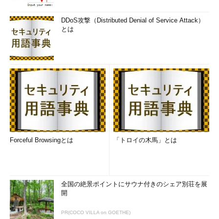
DDoS攻撃（Distributed Denial of Service Attack）
日本語に対応（一部機能を除く）
とは
【訂正:2018年09月06日午後19時30分】初出時、タイトルや本文に
「SaaS」という表現が含まれていましたが、正しくはSaaSではありません
でした。お詫びして訂正いたします（編集部）。
Forceful Browsingとは
「トロイの木馬」とは
全国の絶景ポイントにサウナ付きのシェア別荘を展
開
PR(COCO VILLA on GOETHE)