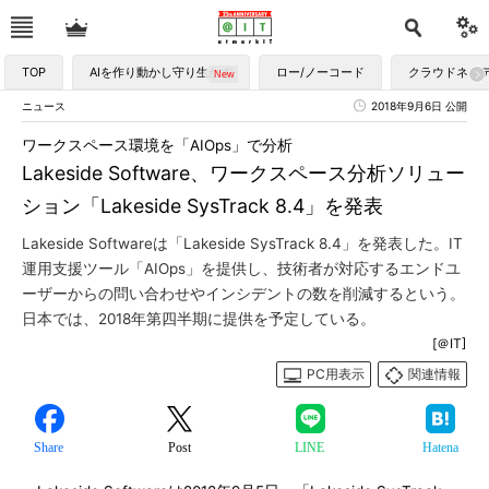
TOP
AIを作り動かし守り生かす
ロー/ノーコード
クラウドネイ
ニュース
2018年9月6日 公開
ワークスペース環境を「AIOps」で分析
Lakeside Software、ワークスペース分析ソリュー
ション「Lakeside SysTrack 8.4」を発表
Lakeside Softwareは「Lakeside SysTrack 8.4」を発表した。IT
運用支援ツール「AIOps」を提供し、技術者が対応するエンドユ
ーザーからの問い合わせやインシデントの数を削減するという。
日本では、2018年第四半期に提供を予定している。
[＠IT]
PC用表示
関連情報
Share
Post
LINE
Hatena