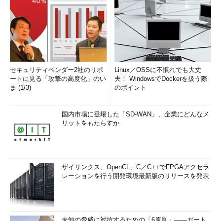
セキュリティベンダー2社のリポ
Linux／OSSに不慣れでも大丈
ートに見る「攻撃の高度化」のい
夫！ WindowsでDockerを扱う際
ま (1/3)
のポイント
国内市場に登場した「SD-WAN」、企業にどんなメ
リットをもたらすか
ザイリンクス、OpenCL、C／C++でFPGAアクセラ
レーションを行う開発環境最新版のリリースを発表
未知の脅威に対抗するための「6原則」――ガート