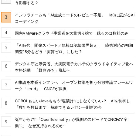
う影響する？
インフラチームも「AI生成コードのレビュー不足」 IaCに広がるAI
コーディング
国内VMwareクラウド事業者を大量切り捨て 残るのは数社のみ
「AI時代、開発スピード／規模は認知限界超え」 障害対応の初期
調査15分をどう「実質ゼロ」にした？
デジタル庁と厚労省、大病院電子カルテのクラウドネイティブ化へ
本格始動 「野良VPN」脱却へ
AI推論を本番インフラへ オープン標準を担う分散推論フレームワ
ーク「llm-d」、CNCFが採択
COBOLも古いJavaももう“塩漬け”にしなくていい？ AIを制御し
「数年を数日まで」短縮できるレガシー刷新の今
誕生から7年「OpenTelemetry」が異例のスピードでCNCFの“卒
業”に なぜ支持されるのか