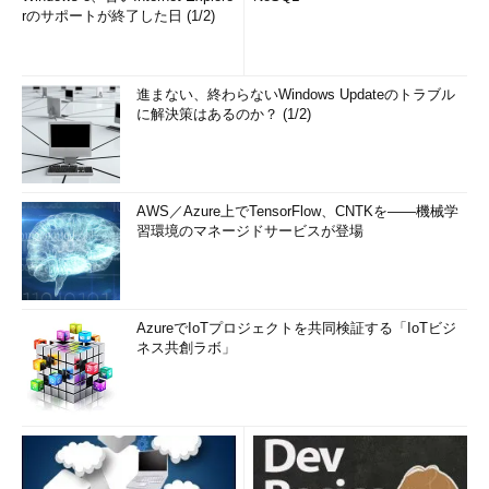
rのサポートが終了した日 (1/2)
進まない、終わらないWindows Updateのトラブル
に解決策はあるのか？ (1/2)
AWS／Azure上でTensorFlow、CNTKを――機械学
習環境のマネージドサービスが登場
AzureでIoTプロジェクトを共同検証する「IoTビジ
ネス共創ラボ」