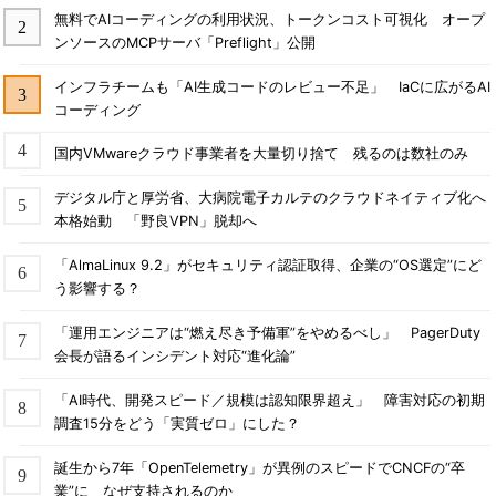
無料でAIコーディングの利用状況、トークンコスト可視化 オープ
ンソースのMCPサーバ「Preflight」公開
インフラチームも「AI生成コードのレビュー不足」 IaCに広がるAI
コーディング
国内VMwareクラウド事業者を大量切り捨て 残るのは数社のみ
デジタル庁と厚労省、大病院電子カルテのクラウドネイティブ化へ
本格始動 「野良VPN」脱却へ
「AlmaLinux 9.2」がセキュリティ認証取得、企業の“OS選定”にど
う影響する？
「運用エンジニアは“燃え尽き予備軍”をやめるべし」 PagerDuty
会長が語るインシデント対応“進化論”
「AI時代、開発スピード／規模は認知限界超え」 障害対応の初期
調査15分をどう「実質ゼロ」にした？
誕生から7年「OpenTelemetry」が異例のスピードでCNCFの“卒
業”に なぜ支持されるのか