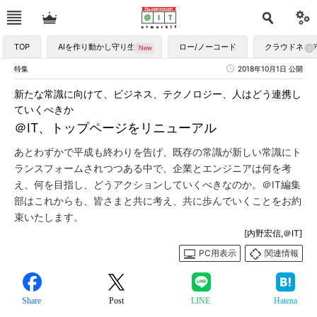
TOP
AIを作り動かし守り生かす
ロー/ノーコード
クラウドネイ
特集
2018年10月1日 公開
新たな常識に向けて、ビジネス、テクノロジー、人はどう連携し
ていくべきか
＠IT、トップページをリニューアル
あとわずかで平成も終わりを告げ、既存の常識が新しい常識にト
ランスフォームされつつある中で、企業とエンジニアは何を考
え、何を目指し、どうアクションしていくべきなのか。＠IT編集
部はこれからも、皆さまと共に考え、共に歩んでいくことをお約
束いたします。
[内野宏信,＠IT]
PC用表示
関連情報
Share
Post
LINE
Hatena