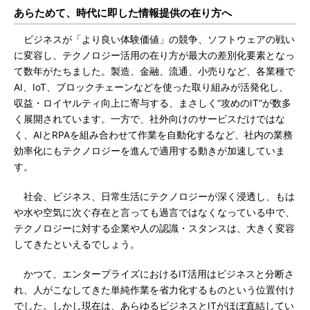
あらためて、時代に即した情報提供の在り方へ
ビジネスが「より良い体験価値」の競争、ソフトウェアの戦い
に変容し、テクノロジー活用の在り方が最大の差別化要素となっ
て数年がたちました。製造、金融、流通、小売りなど、各業種で
AI、IoT、ブロックチェーンなどを使った取り組みが活発化し、
収益・ロイヤルティ向上に寄与する、まさしく“攻めのIT”が数多
く展開されています。一方で、社外向けのサービスだけではな
く、AIとRPAを組み合わせて作業を自動化するなど、社内の業務
効率化にもテクノロジーを進んで適用する動きが加速していま
す。
社会、ビジネス、日常生活にテクノロジーが深く浸透し、もは
や水や空気に次ぐ存在と言っても過言ではなくなっている中で、
テクノロジーに対する企業や人の認識・スタンスは、大きく変容
してきたといえるでしょう。
かつて、エンタープライズにおけるIT活用はビジネスと分断さ
れ、人がこなしてきた単純作業を省力化するものという位置付け
でした。しかし現在は、あらゆるビジネスとITがほぼ直結してい