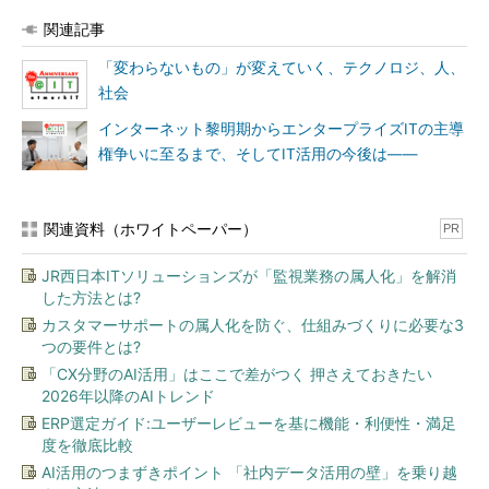
「アジャイル/DevOps」、近年ますます重視されているセキュリ
ティ関連技術・ノウハウを「セキュリティ」、そしてビジネスの
関連記事
ゲームチェンジと技術の進展を受けて、そのマインドセット、ス
「変わらないもの」が変えていく、テクノロジ、人、
キルセット、キャリアパスも変容しつつあるエンジニアの「キャ
社会
リア＆スキル」、計5つの新たな枠組みをもって、皆様の情報ニ
ーズに応えていきたい考えです（注）。
インターネット黎明期からエンタープライズITの主導
権争いに至るまで、そしてIT活用の今後は――
注：旧フォーラムはそのまま存続し、各フォーラムを5つの枠組みにグルー
ピングする形です
関連資料（ホワイトペーパー）
PR
また、いかにテクノロジーが進展しようと、テクノロジーだけ
で解決できる問題はほぼありません、そこで
「ITだけでは解決で
JR西日本ITソリューションズが「監視業務の属人化」を解消
した方法とは?
きない問題」にフォーカスした弊社の別媒体、ITmedia エンター
プライズ
とも連携し、新たな時代のテクノロジー活用の在り方を
カスタマーサポートの属人化を防ぐ、仕組みづくりに必要な3
つの要件とは?
包括的に紹介していく予定です。
「CX分野のAI活用」はここで差がつく 押さえておきたい
あとわずかで平成も終わりを告げ、既存の常識が新しい常識に
2026年以降のAIトレンド
トランスフォームされつつある中で、企業とエンジニアは何を考
ERP選定ガイド:ユーザーレビューを基に機能・利便性・満足
度を徹底比較
え、何を目指し、どうアクションしていくべきなのか――＠IT編
集部はこれからも、読者の皆さまと共に考え、共に歩んでいくメ
AI活用のつまずきポイント 「社内データ活用の壁」を乗り越