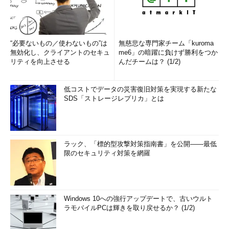
“必要ないもの／使わないもの”は
無慈悲な専門家チーム「kuroma
無効化し、クライアントのセキュ
me6」の暗躍に負けず勝利をつか
リティを向上させる
んだチームは？ (1/2)
低コストでデータの災害復旧対策を実現する新たな
SDS「ストレージレプリカ」とは
ラック、「標的型攻撃対策指南書」を公開――最低
限のセキュリティ対策を網羅
Windows 10への強行アップデートで、古いウルト
ラモバイルPCは輝きを取り戻せるか？ (1/2)