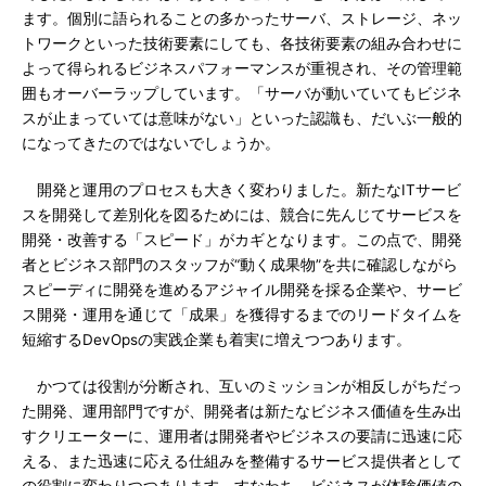
ます。個別に語られることの多かったサーバ、ストレージ、ネッ
トワークといった技術要素にしても、各技術要素の組み合わせに
よって得られるビジネスパフォーマンスが重視され、その管理範
囲もオーバーラップしています。「サーバが動いていてもビジネ
スが止まっていては意味がない」といった認識も、だいぶ一般的
になってきたのではないでしょうか。
開発と運用のプロセスも大きく変わりました。新たなITサービ
スを開発して差別化を図るためには、競合に先んじてサービスを
開発・改善する「スピード」がカギとなります。この点で、開発
者とビジネス部門のスタッフが“動く成果物”を共に確認しながら
スピーディに開発を進めるアジャイル開発を採る企業や、サービ
ス開発・運用を通じて「成果」を獲得するまでのリードタイムを
短縮するDevOpsの実践企業も着実に増えつつあります。
かつては役割が分断され、互いのミッションが相反しがちだっ
た開発、運用部門ですが、開発者は新たなビジネス価値を生み出
すクリエーターに、運用者は開発者やビジネスの要請に迅速に応
える、また迅速に応える仕組みを整備するサービス提供者として