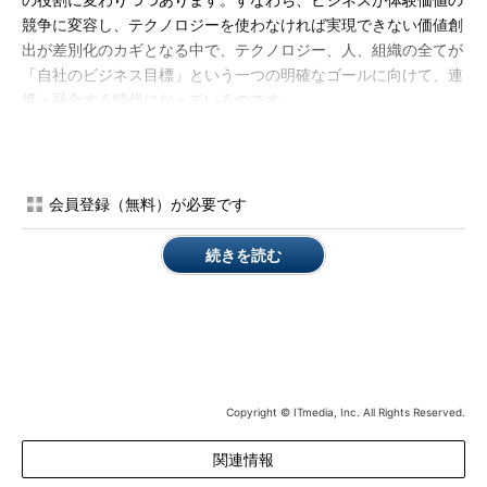
の役割に変わりつつあります。すなわち、ビジネスが体験価値の
競争に変容し、テクノロジーを使わなければ実現できない価値創
出が差別化のカギとなる中で、テクノロジー、人、組織の全てが
「自社のビジネス目標」という一つの明確なゴールに向けて、連
携・融合する時代になっているのです。
2000年にサイトオープン
した＠IT（アットマーク・アイテ
ィ）は、時代の変容に合わせて情報ニーズの高いトピック、ノウ
ハウを提供し続けてきました。情報の見せ方も時代に合わせ、サ
会員登録（無料）が必要です
ーバ、ネットワークなど技術要素ごとに計15の専門フォーラムを
立てることで、それぞれが独立した小メディアの集合体として＠
続きを読む
ITを運営してきました。
しかし前述のように、現在は各技術要素、人、組織が連携・融
合して一つの目標を達成する時代です。そこで＠ITもまた、時代
に合わせて情報の見せ方を変更することといたしました。
Copyright © ITmedia, Inc. All Rights Reserved.
オンプレミスを含めた、サーバ、ストレージ、ネットワークな
どインフラ系技術を「クラウド」、デジタルビジネス関連の技術
関連情報
を「AI IoT」、SoE領域の開発・運用関連の技術・ノウハウを