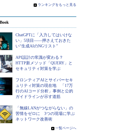
»
ランキングをもっと見る
Book
ChatGPTに「入力してはいけな
い」5項目――押さえておきた
い“生成AIのNGリスト”
API設計の常識が変わる？
HTTP新メソッド「QUERY」と
セキュリティ対策を学ぶ
フロンティアAIとサイバーセキ
ュリティ対策の現在地 「17万
行のAIコード分析」事例と公的
ガイドラインが示す道筋
「無線LANがつながらない」の
苦情をゼロに 3つの現場に学ぶ
ネットワーク改善術
»
一覧ページへ