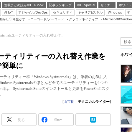
連載まとめ読み＠IT eBook
記事ランキング
＠IT Special
セミナー
ホワイト
AI IoT
アジャイル/DevOps
セキュリティ
キャリア&スキル
Windows
初
り動かし守り生かす
ローコード/ノーコード
クラウドネイティブ
Microsoft&Windo
Server & Storage
HTML5 + UX
Sysinternalsユーティリティーの入れ替え作...
Smart & Social
Coding Edge
rnalsユーティリティーの入れ替え作業を
ホワ
Java Agile
トで簡単に
Database Expert
ユーティリティー群「Windows Sysinternals」は、筆者のお気に入
Linux ＆ OSS
、Windows Sysinternalsのほとんど全てのユーティリティーを1つの
sinternals Suiteのインストールと更新をPowerShellスク
Master of IP Networ
。
Security & Trust
[
山市良
，
テクニカルライター
]
Test & Tools
Insider.NET
見る
Share
ブログ