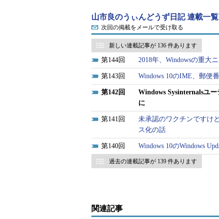
Sysinternals Site Discussion
［英語
山市良のうぃんどうず日記 連載一覧
Windows Sysinternals｜Sysinterna
次回の掲載をメールで受け取る
Windows Sysinternalsでは、URL「
新しい連載記事が 136 件あります
（例：procmon.exe）>
」（現在は、h
144
2018年、Windowsの重大
定によるWebからの直接実行を可能
143
Windows 10のIME
このSysinternals Liveの「
files
」デ
142
Windows Sysinter
ージョンがあるかどうかを確認でき
に
141
未承認のワクチンですけど試し
Sysinternals Live
（live.sysinterna
ス化の話
140
Windows 10のWind
「files」ディレクトリには、各
ZIPファイルの日付を確認するこ
過去の連載記事が 139 件あります
す。また、1つでもツールが更新されると
SuiteのZIPファイル「
SysinternalsSuit
と同じ日付のツールが更新されてい
関連記事