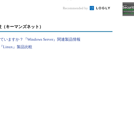
うになりました。そして完成したのが、以下の
リプトです。
Recommended by
較（キーマンズネット）
anager
]::
SecurityProtocol
=
colType
]::
Tls12
すか？『Windows Server』関連製品情報
:ProgramFiles\SysinternalsSuite"
Linux』製品比較
v:TEMP\SysinternalsSuite.zip"
)
{
h
"$env:TEMP\SysinternalsSuite.zip"
InstallTo"
))
{
internalsSuite.zip をダウンロードしていま
t
-
uri 
nternals.com/files/sysinternalssuite.
v:TEMP\sysinternalssuite.zip"
-