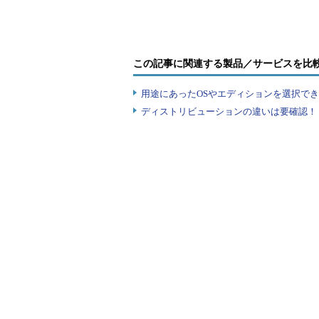
して、作業を楽にしたいと考えるよ
「
InstallSysinternalsSuite.ps1
」スク
この記事に関連する製品／サービスを比
[
Net
.
ServicePointM
[
Net
.
SecurityProto
用途にあったOSやエディションを選択できていま
$InstallTo 
=
"$env
ディストリビューションの違いは要確認！『
if
(
Test
-
Path
"$en
Remove
-
Item
-
Pat
}
if
(!(
Test
-
Path
"$
Write
-
Host
"Sys
す ..."
Invoke
-
WebReques
"https://live.sysi
zip"
-
outfile 
"$en
UseBasicParsing