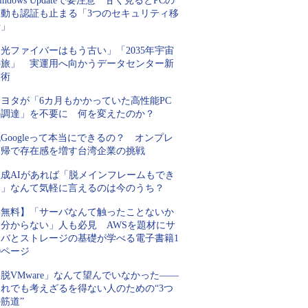
indows Updateで要注意 甘く見るとPCの
起動も認証も止まる「3つのセキュリティ移
行」
光ファイバーはもう古い」「2035年宇宙
の旅」 実運用へ向かうデータセンター新
技術
トヨタが「6カ月もかかっていた高性能PC
の調達」を不要に 何を変えたのか？
Googleって本当にできるの？ オンプレ
回帰で存在感を増す台湾企業の挑戦
生成AIがあれば「脱メインフレームもでき
る」なんて気軽に言えるのは今のうち？
【無料】「サーバなんて触ったことないか
ら分からない」人も必見 AWSを題材にサ
ーバとストレージの基礎が学べる電子書籍1
0ページ
脱VMware」なんて望んでいなかった――
それでも考えざるを得ない人のための“3つ
筋道”