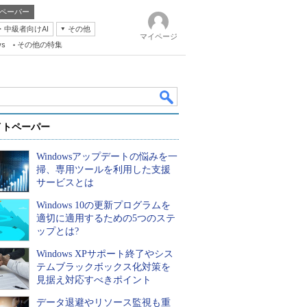
ペーパー
・中級者向けAI
その他
マイページ
ws
その他の特集
イトペーパー
Windowsアップデートの悩みを一
掃、専用ツールを利用した支援
サービスとは
Windows 10の更新プログラムを
k
適切に適用するための5つのステ
ップとは?
Windows XPサポート終了やシス
テムブラックボックス化対策を
見据え対応すべきポイント
データ退避やリソース監視も重