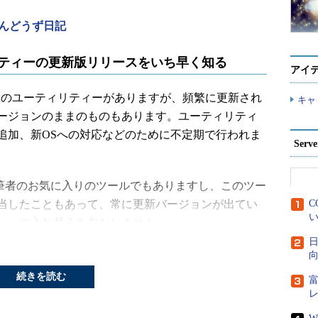
んどうず日記
でユーティリティーの更新版リリースをいち早く知る
アイ
数のユーティリティーがありますが、頻繁に更新され
キャ
ージョンのままのものもあります。ユーティリティ
追加、新OSへの対応などのために不定期で行われま
Ser
については、筆者のお気に入りのツールでもありますし、このツー
当したこともあって、常に更新バージョンが出てい
C
い
ンへの入れ替えを欠かしません。
日
e DiscussionブログやWindows Sysinternalsの公式サ
向
、最近は更新版が出てもアナウンスされないケース
続きを読む