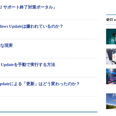
2008 R2 サポート終了対策ポータル」
＠IT e
ndows Updateは嫌われているのか？
都合な現実
ows Updateを手動で実行する方法
ows Updateによる「更新」はどう変わったのか？
ve.sysinternals.com/files/」を参照すると、更新されたツールがあるかどうかを