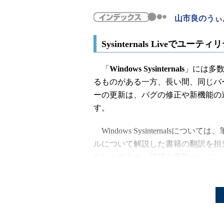
山市良のうぃ
Sysinternals Live
「
Windows Sysinternals
」には多
るものがある一方、長い間、同じバ
ーの更新は、バグの修正や新機能の
す。
Windows Sysinternals
ルについて解説した書籍の翻訳を担
ないかどうか、確認と更新バージョ
以前は更新版が出ると、Sysinternals Sit
イトでアナウンスされてきましたが
が出てきました。