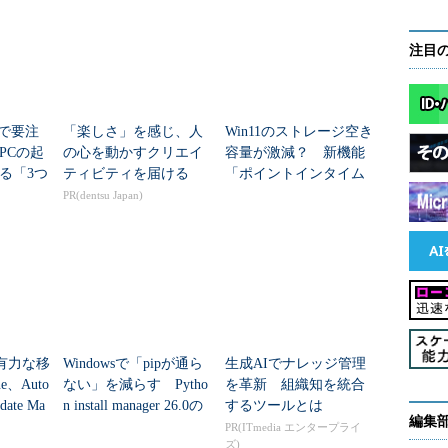
 Suiteを最新状態に維持するのは面倒、だからスクリ
注目
ルを利用すると、Windows Sysinternalsのユーティリティー
ルの任意パスに展開して利用できます。展開先のパ
環境変数に登録しておけば、コマンドプロンプトや
teで要注
「楽しさ」を感じ、人
Win11のストレージ空き
PCの起
の心を動かすクリエイ
容量が激減？ 新機能
ファイル名を指定して実行」など、どこからでもファイル名だけ
る「3つ
ティビティを届ける
「ポイントインタイム
利です。
移行」
リストア」のわなと賢
PR(dentsu Japan)
い設定術
rogram Files\SysinternalsSuite」ディレクトリに展開し、
Hに追加して利用しています。
するこの方法は、ユーティリティーの更新版が出た
す。個別のツールをダウンロードして同じディレク
ernals Suiteの最新版をダウンロードして同じディレ
、有力な移
Windowsで「pipが通ら
生成AIでナレッジ管理
業が必要です。
e、Auto
ない」を減らす Pytho
を革新 組織知を統合
date Ma
n install manager 26.0の
するツールとは
編集
きたのですが、PowerShellスクリプトで自動化
..
グローバルショート...
PR(ITmedia エンタープライ
ズ)