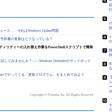
W
］（Microsoft TechNet）
ls Utilities Index
［英語］（Microsoft）
「
https://live.sysinternals.com/<ツールの実行ファイル名
ttps://にリダイレクトされるようになりました）の指
ニュース……それはWindows Update問題
にする「
Sysinternals Live
」が提供されています。
、郵便番号辞書の更新はどうなっている？
ィレクトリをブラウザで直接参照することで、更新バ
nalsユーティリティーの入れ替え作業をPowerShellスクリプトで簡単
脱
ることに気が付きました。
てみませんか？――Windows Defenderのサンドボック
ls.com - /files/）
ows Updateでやってくる「更新プログラム」をまとめてみよう
ツールのZIP形式のファイルが配置されています。この
とで、最近更新されたツールを見つけることができま
、ほとんど全てのツールをまとめたSysinternals
5
Copyright © ITmedia, Inc. All Rights Reserved.
e.zip
」が再作成されるため、このZIPファイルの日付
「
ることが分かります（
画面1
）。
の