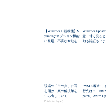
ローカルのSysinternals
プト化
Sysinternals SuiteのZIPファイ
を一度にダウンロードして、ローカ
スをユーザーやシステムのPATH
【Windows 11新機能】S
Windows Upda
ysmonがオプション機能
意 甘く見ると
Windows PowerShell、「
に登場。不審な挙動を
動も認証も止ま
でツールを呼び出すことができて便
自動であぶり出す最強
のセキュリティ
ログツール活用術
筆者は、Sysinternals Suiteを「C:\P
このパスをシステム環境変数のPAT
しかし、ローカルに展開して利用
とき、入れ替え作業が意外と面倒で
トリ内に上書きする、あるいはSysint
現場の「生の声」に耳
“WSUS廃止”
クトリに全て上書きするといった作
を傾け、真の解決策を
行先は？ Intun
生み出していく
patch、Azure Up
長年、今説明したような手作業を行って
nagerの違いを整.
PR(dentsu Japan)