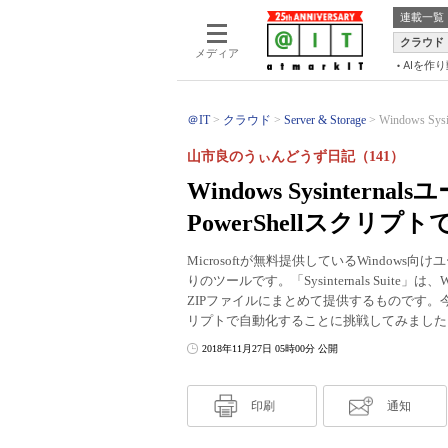
連載一覧
クラウド
メディア
AIを作
＠IT
クラウド
Server & Storage
Windows 
山市良のうぃんどうず日記（141）
Windows Sysinte
PowerShellスクリプ
Microsoftが無料提供しているWindows向け
りのツールです。「Sysinternals Suite」は
ZIPファイルにまとめて提供するものです。今回は、Sy
リプトで自動化することに挑戦してみました
2018年11月27日 05時00分 公開
印刷
通知