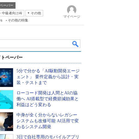
ペーパー
・中級者向けAI
その他
マイページ
ws
その他の特集
イトペーパー
5分で分かる「AI駆動開発エージ
ェント」 要件定義から設計・実
装・テストまで
ローコード開発は人間とAIの協
k
働へ AI搭載型で経費節減効果と
利益はどう変わる
中身が全く分からないレガシー
システムも改修可能 AI活用で変
わるシステム開発
3日で自社専用のモバイルアプリ