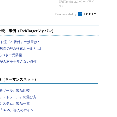
用の常識は静かに変わ
PR(ITmedia エンタープライ
ズ)
りつつある
Recommended by
較（キーマンズネット）
発ツール』製品比較
テストツール』の選び方
システム』製品一覧
BaaS』導入のポイント