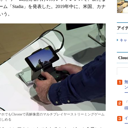
「Stadia」を発表した。2019年中に、米国、カナ
いう。
アイ
キャ
Clou
ー
「
得
マホでもChromeで高解像度のマルチプレイヤーストリーミングゲーム
楽しめる
ー