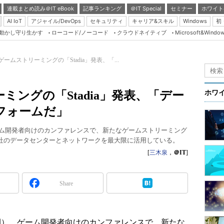
連載まとめ読み＠IT eBook
記事ランキング
＠IT Special
セミナー
ホワイト
AI IoT
アジャイル/DevOps
セキュリティ
キャリア&スキル
Windows
初
り動かし守り生かす
ローコード/ノーコード
クラウドネイティブ
Microsoft&Windo
Server & Storage
HTML5 + UX
eがゲームストリーミングの「Stadia」発表、「...
Smart & Social
Coding Edge
ーミングの「Stadia」発表、「デー
ホワ
Java Agile
フォームだ」
Database Expert
）、ゲーム開発者向けのカンファレンスで、新たなゲームストリーミング
Linux ＆ OSS
。同社のデータセンターとネットワークを最大限に活用している。
Master of IP Networ
[
三木泉
，
＠IT
]
Security & Trust
Share
Test & Tools
Insider.NET
ブログ
米国時間）、ゲーム開発者向けのカンファレンスで、新たな