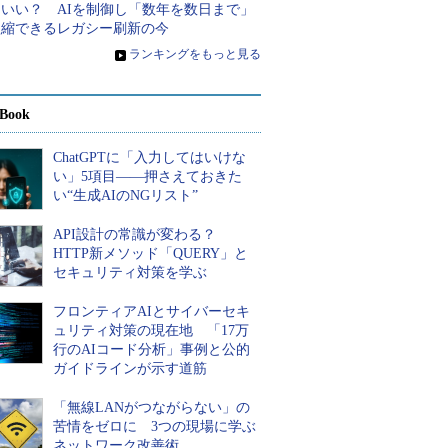
ていい？ AIを制御し「数年を数日まで」
短縮できるレガシー刷新の今
»
ランキングをもっと見る
Book
ChatGPTに「入力してはいけな
い」5項目――押さえておきた
い“生成AIのNGリスト”
API設計の常識が変わる？
HTTP新メソッド「QUERY」と
セキュリティ対策を学ぶ
フロンティアAIとサイバーセキ
ュリティ対策の現在地 「17万
行のAIコード分析」事例と公的
ガイドラインが示す道筋
「無線LANがつながらない」の
苦情をゼロに 3つの現場に学ぶ
ネットワーク改善術