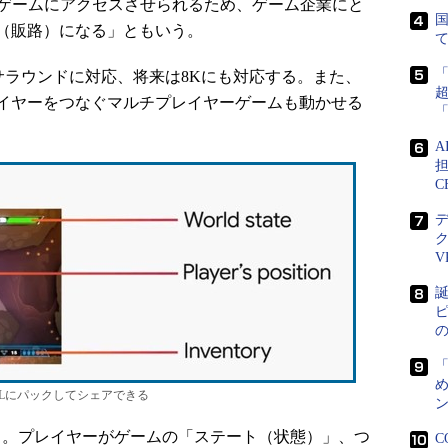
をゲームにアクセスさせられるため、ゲーム企業にと
国
（販路）になる」ともいう。
、サラウンドに対応、将来は8Kにも対応する。また、
イヤーをつなぐマルチプレイヤーゲームも動かせる
担
C
V
誕
ピ
め
をURLにパックしてシェアできる
ン
are」。プレイヤーがゲームの「ステート（状態）」、つ
C