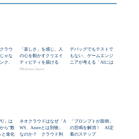
クラウ
「楽しさ」を感じ、人
デバッグでもテストで
じゃな
の心を動かすクリエイ
もない、ゲームエンジ
ンク、
ティビティを届ける
ニアが考える「AIには
ウドに
奪われない役割」は？
PR(dentsu Japan)
PU」は
ネオクラウドはなぜ「A
「プロンプトが面倒」
から“数
WS、Azureとは別物」
の悲鳴を解消！ AI定
へと進化
なのか？ クラウド利
着のステップ