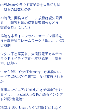
内VMwareクラウド事業者を大量切り捨
て 残るのは数社のみ
「AI時代、開発スピード／規模は認知限界
超え」 障害対応の初期調査15分をどう
「実質ゼロ」にした？
AI推論を本番インフラへ オープン標準を
う分散推論フレームワーク「llm-d」、CN
Fが採択
デジタル庁と厚労省、大病院電子カルテの
クラウドネイティブ化へ本格始動 「野良
PN」脱却へ
生から7年「OpenTelemetry」が異例のス
ードでCNCFの“卒業”に なぜ支持される
のか
「運用エンジニアは“燃え尽き予備軍”をや
るべし」 PagerDuty会長が語るインシデ
ト対応“進化論”
OBOLも古いJavaももう“塩漬け”にしなく