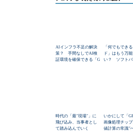
AIインフラ不足の解決
「何でもできる
策？ 手間なしでAI検
ド」はもう万能
証環境を確保できる「G
い？ ソフトバ
oogle Colab CLI」
日本版ネオクラ
名乗り
時代の「最"現場"」に
いかにして「G
飛び込み、当事者とし
画像処理チップ
て踏み込んでいく
値計算の常識”