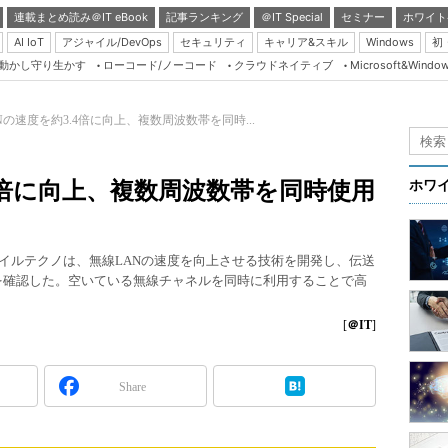
連載まとめ読み＠IT eBook
記事ランキング
＠IT Special
セミナー
ホワイト
AI IoT
アジャイル/DevOps
セキュリティ
キャリア&スキル
Windows
初
り動かし守り生かす
ローコード/ノーコード
クラウドネイティブ
Microsoft&Windo
Server & Storage
HTML5 + UX
Nの速度を約3.4倍に向上、複数周波数帯を同時...
Smart & Social
Coding Edge
.4倍に向上、複数周波数帯を同時使用
ホワ
Java Agile
Database Expert
バイルテクノは、無線LANの速度を向上させる技術を開発し、伝送
Linux ＆ OSS
とを確認した。空いている無線チャネルを同時に利用することで高
Master of IP Networ
[
＠IT
]
Security & Trust
Test & Tools
Share
Insider.NET
ブログ