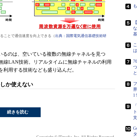
な
ることで通信速度を向上できる（
出典：国際電気通信基礎技術研
いるのは、空いている複数の無線チャネルを見つ
7
無線LAN技術。リアルタイムに無線チャネルの利用
を利用する技術なども盛り込んだ。
ルしか使えない
界
1
続きを読む
G
タ
Copyright © ITmedia, Inc. All Rights Reserved.