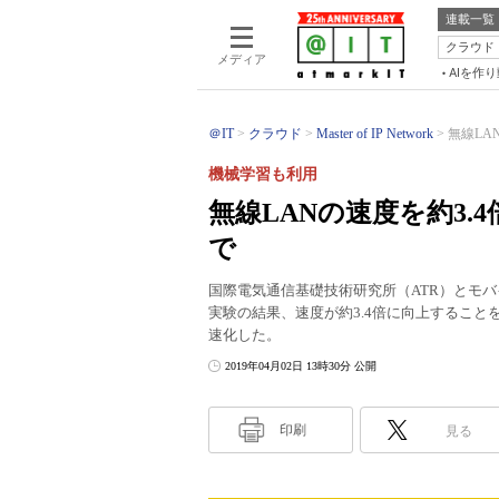
連載一覧
クラウド
メディア
AIを作
＠IT
クラウド
Master of IP Network
無線LA
機械学習も利用
無線LANの速度を約3
で
国際電気通信基礎技術研究所（ATR）とモ
実験の結果、速度が約3.4倍に向上するこ
速化した。
2019年04月02日 13時30分 公開
印刷
見る