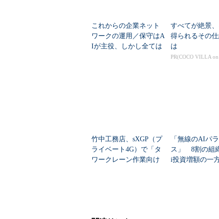
これからの企業ネット
すべてが絶景、
ワークの運用／保守はA
得られるその仕
Iが主役、しかし全ては
は
カバーできない
PR(COCO VILLA o
竹中工務店、sXGP（プ
「無線のAIパ
ライベート4G）で「タ
ス」 8割の組織
ワークレーン作業向け
i投資増額の一
通話システム」を開発
かになった3つ
――「手作り感」のあ
る工夫されたネ...