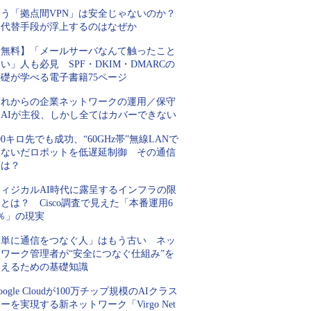
もう「拠点間VPN」は安全じゃないのか？
代替手段が浮上するのはなぜか
【無料】「メールサーバなんて触ったこと
い」人も必見 SPF・DKIM・DMARCの
基礎が学べる電子書籍75ページ
これからの企業ネットワークの運用／保守
はAIが主役、しかし全てはカバーできない
00キロ先でも成功、“60GHz帯”無線LANで
つないだロボットを低遅延制御 その通信
とは？
フィジカルAI時代に露呈するインフラの限
とは？ Cisco調査で見えた「本番運用6
％」の現実
「単に通信をつなぐ人」はもう古い ネッ
トワーク管理者が“安全につなぐ仕組み”を
支えるための基礎知識
oogle Cloudが100万チップ規模のAIクラス
ーを実現する新ネットワーク「Virgo Net