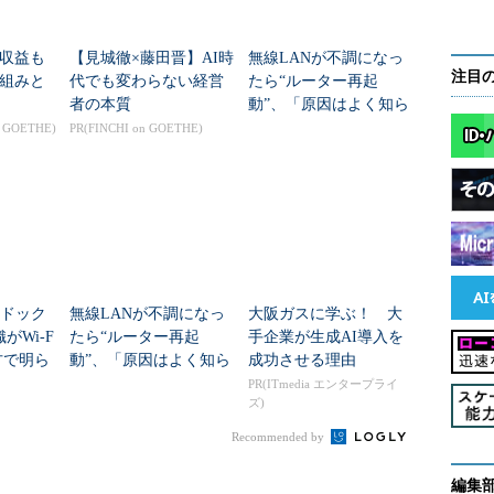
収益も
【見城徹×藤田晋】AI時
無線LANが不調になっ
注目
組みと
代でも変わらない経営
たら“ルーター再起
者の本質
動”、「原因はよく知ら
ないが……」
n GOETHE)
PR(FINCHI on GOETHE)
ラドック
無線LANが不調になっ
大阪ガスに学ぶ！ 大
がWi-F
たら“ルーター再起
手企業が生成AI導入を
方で明ら
動”、「原因はよく知ら
成功させる理由
の課題
ないが……」
PR(ITmedia エンタープライ
ズ)
Recommended by
編集