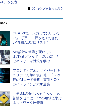
ork」を発表
»
ランキングをもっと見る
Book
ChatGPTに「入力してはいけな
い」5項目――押さえておきた
い“生成AIのNGリスト”
API設計の常識が変わる？
HTTP新メソッド「QUERY」と
セキュリティ対策を学ぶ
フロンティアAIとサイバーセキ
ュリティ対策の現在地 「17万
行のAIコード分析」事例と公的
ガイドラインが示す道筋
「無線LANがつながらない」の
苦情をゼロに 3つの現場に学ぶ
ネットワーク改善術