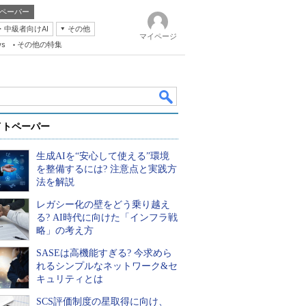
ペーパー
・中級者向けAI
その他
マイページ
ws
その他の特集
イトペーパー
生成AIを“安心して使える”環境
を整備するには? 注意点と実践方
法を解説
レガシー化の壁をどう乗り越え
k
る? AI時代に向けた「インフラ戦
略」の考え方
SASEは高機能すぎる? 今求めら
れるシンプルなネットワーク&セ
キュリティとは
SCS評価制度の星取得に向け、