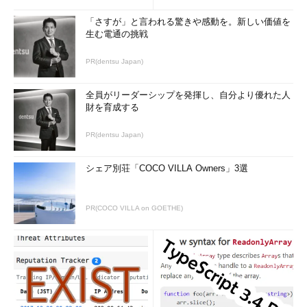
「さすが」と言われる驚きや感動を。新しい価値を
生む電通の挑戦
PR(dentsu Japan)
画面4
Database Migration Assistantを使用したManaged
Instanceとの互換性のアセスメント
全員がリーダーシップを発揮し、自分より優れた人
Managed Instanceの
機能の違い
については、SQL Database
財を育成する
の項で記載した機能の違いの他に、
T-SQLの違い
でも情報が公開
PR(dentsu Japan)
されていますので、これらの情報も参照してください。
●リソースの利用形態
シェア別荘「COCO VILLA Owners」3選
Managed Instanceは、インスタンスに対してリソースのサイ
ズを設定し、そのリソース内で各データベースが動作します（
図
PR(COCO VILLA on GOETHE)
5
）。SQL Serverのインスタンスを利用するときと同じ構成をイ
メージすると、分かりやすいのではないでしょうか。