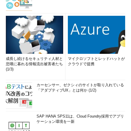
では、デモを交えながら詳しく説明していますので、SQL
Serverの最新情報に興味がある方はぜひご参加ください。
2019年4月16日（火）開催
2019年5月14日（火）開催
上記の日程以外にも開催予定がありますので、最新情報につ
いては以下のサイトでご確認ください。
日本マイクロソフト イベント／セミナー一覧
成長し続けるセキュリティ人材と
マイクロソフトとレッドハットが
悲嘆に暮れる情報流出被害者たち
クラウドで提携
(1/3)
カーセンサー、ゼクシィのサイトが取り入れている
「アダプティブUX」とは何か (1/2)
SAP HANA SPS11は、Cloud Foundry採用でアプリ
ケーション環境を一新