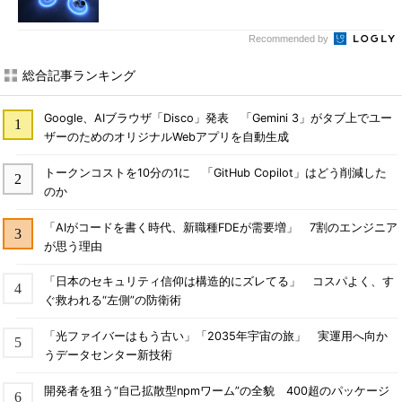
Recommended by
総合記事ランキング
Google、AIブラウザ「Disco」発表 「Gemini 3」がタブ上でユー
ザーのためのオリジナルWebアプリを自動生成
トークンコストを10分の1に 「GitHub Copilot」はどう削減した
のか
「AIがコードを書く時代、新職種FDEが需要増」 7割のエンジニア
が思う理由
「日本のセキュリティ信仰は構造的にズレてる」 コスパよく、す
ぐ救われる“左側”の防衛術
「光ファイバーはもう古い」「2035年宇宙の旅」 実運用へ向か
うデータセンター新技術
開発者を狙う“自己拡散型npmワーム”の全貌 400超のパッケージ