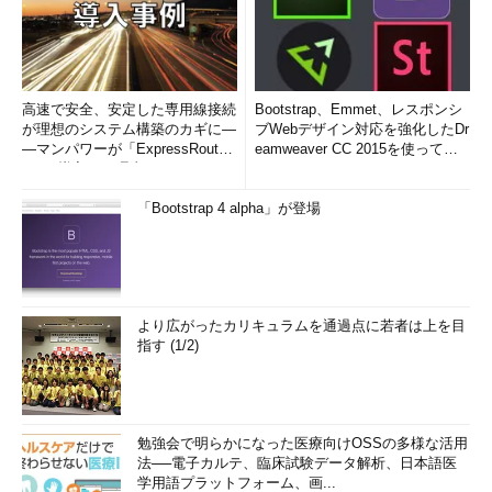
DatabaseとManaged Instanceの特徴を紹介しました。
PaaSの利用により「データを格納し、データを活用する」こ
とに集中できる環境をすぐに手に入れられること、PaaSのSQL
高速で安全、安定した専用線接続
Bootstrap、Emmet、レスポンシ
Serverを利用した際のさまざまなメリットを感じていただけたの
が理想のシステム構築のカギに―
ブWebデザイン対応を強化したDr
ではないでしょうか。
―マンパワーが「ExpressRout
eamweaver CC 2015を使って
e」を導入した理由
み...
本記事では紹介し切れなかった情報もたくさんあります。さら
「Bootstrap 4 alpha」が登場
に特徴を知りたいと思った方は、
Cloud Platform関連コンテンツ
と、
Microsoft Learn
で、ステップバイステップで学習するため
のドキュメントが公開されていますので、ぜひこちらの情報も活
用してください。
より広がったカリキュラムを通過点に若者は上を目
指す (1/2)
●お知らせ
本稿のSQL Serverマイグレーションや、最新のSQL Server
となる「SQL Server 2019」の最新情報については、毎月、東
京・品川の日本マイクロソフトで開催されている『SQL
勉強会で明らかになった医療向けOSSの多様な活用
法──電子カルテ、臨床試験データ解析、日本語医
Server丸わかり1日セミナー』でも解説しています。セミナー
学用語プラットフォーム、画...