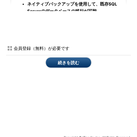
ネイティブバックアップを使用して、既存SQL
Serverのデータベースの移行が可能
インスタンス内のデータベースをまたいだクエリ
の実行が、SQL Serverと同等の方法で可能
SQL Serverエージェントによるジョブスケジュ
ーラーの利用が可能
会員登録（無料）が必要です
SQL Serverプロファイラーでクエリ情報の取得
が可能
続きを読む
レプリケーションのディストリビューター／パブ
リッシャーとしての利用が可能
SQL Databaseと比較して、“機能の違いが緩和されている”こ
とを感じていただけるのではないでしょうか。「ネイティブバッ
クアップの使用」は、SQL Serverからデータベースを移行する
際に重要な機能になります。「データベースをまたいだクエリ」
についても、「SQL Serverと同一の操作感でデータを利用す
る」という観点では重要です。