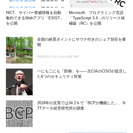
NICT、サイバー脅威情報を自動
Microsoft、プログラミング言語
図5
Managed Instanceのリソースの利用形態
集約できるWebアプリ「EXIST」
「TypeScript 3.4」のリリース候
を公開
補版（RC）を公開
Managed Instanceでは「
リソースガバナー
」がサポートされ
ているので、データベース単位でリソースの使用状況を制御した
全国の絶景ポイントにサウナ付きのシェア別荘を展
い場合は、この機能を活用してください。
開
●購入モデル
PR(COCO VILLA on GOETHE)
SQL Databaseでは、DTUと仮想コアという2つの購入モデル
一にも二にも「防御」を――元CIAのCISOが提言し
がありました。Managed Instanceでは、
仮想コア
だけが購入モ
た6つのセキュリティ対策
デルとして提供されています。次の
画面5
が、Managed
Instanceのサイズの設定画面です。
2018年の災害では34.2％で「BCPが機能した」、N
TTデータ経営研究所が調査