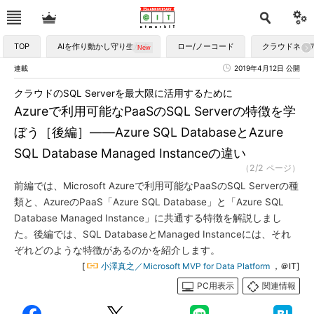
TOP
AIを作り動かし守り生かす
ロー/ノーコード
クラウドネイ
連載
2019年4月12日 公開
クラウドのSQL Serverを最大限に活用するために
Azureで利用可能なPaaSのSQL Serverの特徴を学
ぼう［後編］――Azure SQL DatabaseとAzure
SQL Database Managed Instanceの違い
（2/2 ページ）
前編では、Microsoft Azureで利用可能なPaaSのSQL Serverの種
類と、AzureのPaaS「Azure SQL Database」と「Azure SQL
Database Managed Instance」に共通する特徴を解説しまし
た。後編では、SQL DatabaseとManaged Instanceには、それ
ぞれどのような特徴があるのかを紹介します。
[
小澤真之／Microsoft MVP for Data Platform
，＠IT]
PC用表示
関連情報