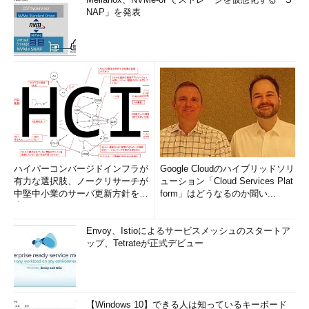
NAP」を発表
サービスレベル
汎用目的
ビジネスクリティカ
ル
CPU
第4世代
8～24仮想コア
8～32仮想コア
第5世代
8～80仮想コア
8～80仮想コア
メモリ
第4世代
コア当たり 7GB
コア当たり 7GB
56～156GB
56～156GB
第5世代
コア当たり 5.1GB
コア当たり 5.1GB
44～440GB
41～408GB
最大ストレージサイズ
8TB
4TB
ハイパーコンバージドインフラが
Google Cloudのハイブリッドソリ
有力な選択肢、ノークリサーチが
ューション「Cloud Services Plat
利用ストレージ
Azure Premiumストレー
ローカルSSDストレー
中堅中小業のサーバ更新方針を調
form」はどうなるのか聞い...
ジ
ジ
査
IOスループット
ファイル当たり 500～
インスタンス当たり
7500 IOPS
22MB/秒
Envoy、Istioによるサービスメッシュのスタートア
ファイル当たり 100～
仮想コア当たり 24～
ップ、Tetrateが正式デビュー
250MB/秒
48MB/秒
5～10msのIO待機時間
1～2msのIO待機時間
バックアップ保有期間
7～35日
7～35日
読み取り可能レプリカ
なし
あり
【Windows 10】できる人は知っているキーボード