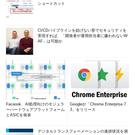
ショートカット
利用可能な
列ストアインデ
利用可能
利用可能
機能
ックス
インメモリ
不可
利用可能
OLTP
CI/CDパイプラインを妨げない形でセキュリティを
表5
Managed Instanceの仮想コアのサービスレベルとリソース制限
実現すれば、「開発者や運用担当者に嫌われないW
AF」は可能か
SQL Databaseの仮想コアモデルと同様に
予約
／
Azureハイブ
リッド特典
を利用できるので、これらの活用によるコスト削減も
検討してください。
●ネットワーク構成
Managed Instanceは、SQL Databaseとネットワーク構成が
異なり、パブリックなエンドポイント（アクセスポイント）を持
っていません。
Faceook、AI処理向けのモジュラ
Googleが「Chrome Enterprise 7
ーハードウェアプラットフォーム
3」をリリース
Managed Instanceも接続のための「サーバ名」が付与されま
とASICを発表
すが、このサーバ名で解決されるのは「プライベートIPアドレ
ス」で、ネットワークは「Azureの仮想ネットワーク内に閉じら
デジタルトランスフォーメーションの進捗状況を測
れた環境」が基本的な構成になります（
フィードバックサイト
で