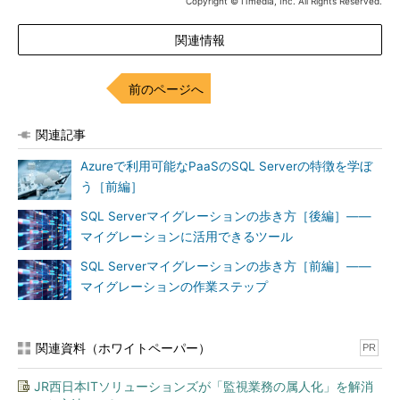
Copyright © ITmedia, Inc. All Rights Reserved.
しかし、Managed InstanceでもSQL Serverとは一部機能の違
関連情報
いがあります。本稿執筆時点では、
表4
のような違いがありま
す。
前のページへ
SQL Serverとの機能の違い
代替案
関連記事
リンクサーバはSQL Server／SQL
Azure BLOBストレージを介したデータアク
Databaseのみをサポート
セス
や
Azure Data Factor
などの外部連携
Azureで利用可能なPaaSのSQL Serverの特徴を学ぼ
で、データ連携が代替可能かどうかを検討
う［前編］
Windows認証をサポートしていな
Azure Active Directory認証
で認証管理が代
い
SQL Serverマイグレーションの歩き方［後編］――
替可能かどうかを検討
マイグレーションに活用できるツール
SQL ServerエージェントはT-SQL
T-SQL以外の実行は、
Azure Automation
な
の定期実行のみをサポート
どの機能で代替可能かどうかを検討
SQL Serverマイグレーションの歩き方［前編］――
データベースのファイルレイアウ
サポートされていないファイルレイアウト
マイグレーションの作業ステップ
トに制約がある
のデータベースはリストアできないため、
・インスタンスで280のデータフ
リストアでデータベースを移行する場合に
ァイルが上限
は、Managed Instanceがサポートするファ
・データベース内に複数のログフ
イルレイアウトに変更する必要がある
関連資料（ホワイトペーパー）
PR
ァイルはサポートされない
・FileStreamはサポートされない
JR西日本ITソリューションズが「監視業務の属人化」を解消