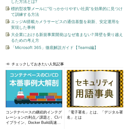
表4
した方法とは?
Managed InstanceとSQL Serverの代表的な機能の違い
標的型攻撃メールに“引っかかりやすい社員”を効果的に見つけ
SQL Databaseでは、タイムゾーンはUTC固定となっていまし
て訓練する方法
たが、Managed Instanceでは、インスタンス作成時に任意のタ
エッジAI搭載カメラサービスの通信基盤を刷新、安定運用を
イムゾーンを指定できるようになりました。
実現した事例
大企業における新規事業開発はなぜ進まない? 障壁を乗り越え
これにより、GETDATE関数のような日付関数の値を日本時間
るための考え方
で取得することが可能になるので、データベースの移行を実施し
「Microsoft 365」徹底解説ガイド【Teams編】
た後は、アプリケーションは接続文字列の変更だけで、PaaSへ
の切り替えを完了するということも可能になるのではないでしょ
チェックしておきたい人気記事
うか。
SQL Databaseで紹介した
Database Migration Assistant
は、
Managed Instanceへの移行アセスメントもサポートしています
ので、SQL Databaseだけでなく、Managed Instanceへの移行
でもこのツールを活用してください（
画面4
）。
コンテナベースの継続的インテグ
「電子署名」とは、「デジタル署
レーションの利点／課題と、CIパ
名」とは
イプライン、Docker Build高速化
のコツ (1/2...