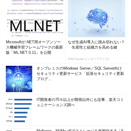
画面5
Managed Instanceの仮想コアモデルのサイズ設定画
面
選択する必要がある項目は次の通りです。
Microsoftが.NET用オープンソー
なぜ生成AI導入に踏み切れない？
ス機械学習フレームワークの最新
生産性と組織力を高める鍵
版「ML.NET 0.11」を公開
第4世代／第5世代のコンピューティング世代
PR(ITmedia エンタープライズ)
仮想コア数
（仮想コア数に応じて利用可能なメモ
オンプレミスのWindows Server／SQL Server向け
リが決まる）
セキュリティ更新サービス「拡張セキュリティ更新
プログ...
データの最大サイズ
IT開発者の75％以上が開発以外にも従事、楽天コミ
ュニケーションズ調べ
SQL Databaseの仮想コアと同様、ハードウェアについては第
4世代／第5世代の2種類、サービスレベルについては汎用目的／
ビジネスクリティカルの2種類が提供されており、これらの組み
合わせにより、
リソース制限
が異なります（
表5
）。
Mellanox、NVMe-oFでストレージを仮想化する「S