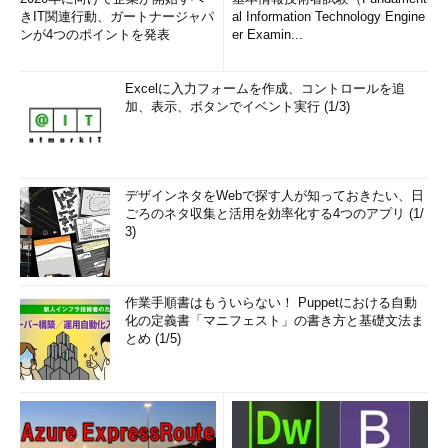
SQL Databaseでは、ファイアウォール機能を接続元の制限に
きIT関連行動、ガートナージャパ
al Information Technology Engine
使用していましたが、Managed Instanceの場合は、仮想ネット
ンが4つのポイントを発表
er Examin...
ワークに統合されているサービスとなるので、接続元の制御は
「
ネットワークセキュリティグループ（NSG）
」を使用して設定
Excelに入力フォームを作成、コントロールを追
できます。
加、表示、ボタンでイベント実行 (1/3)
Managed Instanceを配置した仮想ネットワーク内のサブネッ
ト内の環境であれば、データベースへのアクセスは容易に許可で
きます。それ以外のネットワークからのアクセスを許可する場合
デザインネタをWebで探す人が知っておきたい、日
には、ネットワークの構成を考慮する必要があります。
ごろのネタ収集と活用を効率化する4つのアプリ (1/
3)
他の仮想ネットワークから接続する場合には、
仮想ネットワー
クピアリグを使用した接続
、社内のネットワークから接続する場
合には、
VPN接続
の実施というようなネットワーク構成をとる必
作業手順書はもういらない！ Puppetにおける自動
要があります。
化の定義書「マニフェスト」の書き方と基礎文法ま
とめ (1/5)
詳細については
こちら
の情報を参照してください。
おわりに
前編ではPaaSのSQL Serverの特徴を、後編ではSQL