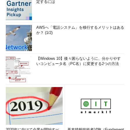
定するには
は、パブリックなエンドポイントについては開発中となっている
ので、今後、パブリックエンドポイント経由での接続がオプショ
ンとして提供される可能性があります）。
AWSへ「電話システム」を移行するメリットはある
●2019年4月12日追記
か？ (1/2)
パブリックエンドポイントを有効にする機能が利用可能にな
りました。既定では無効になっていますが、「
Public
endpoint for SQL Database Managed Instance is available
【Windows 10】後々困らないように、分かりやす
as of today
」で解説されている対応を行うことで、パブリッ
いコンピュータ名（PC名）に変更する2つの方法
クIP経由でのアクセスが可能になります。
Managed Instanceにアクセスが可能な環境は「Managed
Instanceを配置している仮想ネットワークにアクセス可能な環境
のみ」となり、Managed Instanceを配置している仮想ネットワ
ークにアクセスできる環境以外は、データベースにアクセスする
ことはできませんので、初期状態からセキュリティの強化された
ネットワーク構成となっています。
2020年に向けて企業が開始すべ
基本情報技術者試験（Fundament