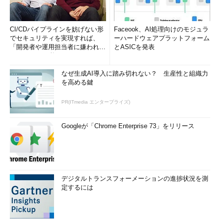
できる。これにより、アジャイル開発を加速させるという。
CI/CDパイプラインを妨げない形
Faceook、AI処理向けのモジュラ
でセキュリティを実現すれば、
ーハードウェアプラットフォーム
「開発者や運用担当者に嫌われな
とASICを発表
いWAF」は可能か
なぜ生成AI導入に踏み切れない？ 生産性と組織力
を高める鍵
PR(ITmedia エンタープライズ)
Googleが「Chrome Enterprise 73」をリリース
また「
Applitools
」は、テストのスクリーンショットを取得し
て、PCやモバイルデバイスでの表示の違いや、テスト前との違
いを見つけ出すビジュアルテストやモニタリングをAIで行うツー
ルだ。ルールを用いたさまざまなテストケースの自動化も可能
だ。
デジタルトランスフォーメーションの進捗状況を測
定するには