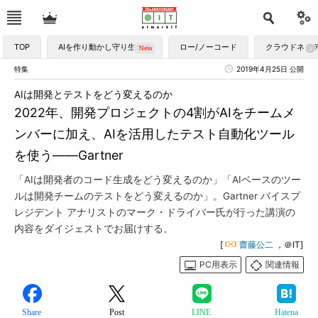
TOP
AIを作り動かし守り生かす
ロー/ノーコード
クラウドネイ
特集
2019年4月25日 公開
AIは開発とテストをどう変えるのか
2022年、開発プロジェクトの4割がAIをチームメ
ンバーに加え、AIを活用したテスト自動化ツール
を使う――Gartner
「AIは開発者のコード生成をどう変えるのか」「AIベースのツー
ルは開発チームのテストをどう変えるのか」。Gartner バイスプ
レジデント アナリストのマーク・ドライバー氏が行った講演の
内容をダイジェストでお届けする。
[
齋藤公二
，＠IT]
PC用表示
関連情報
Share
Post
LINE
Hatena