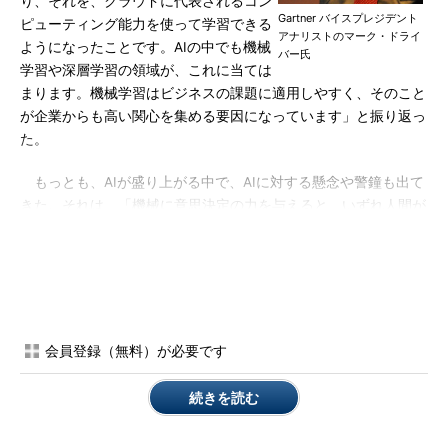
り、それを、クラウドに代表されるコン
Gartner バイスプレジデント
ピューティング能力を使って学習できる
アナリストのマーク・ドライ
ようになったことです。AIの中でも機械
バー氏
学習や深層学習の領域が、これに当ては
まります。機械学習はビジネスの課題に適用しやすく、そのこと
が企業からも高い関心を集める要因になっています」と振り返っ
た。
もっとも、AIが盛り上がる中で、AIに対する懸念や警鐘も出て
きた。それは、「機械に意思決定の力を与えると、いずれ人間が
機械をコントロールする力を失う」という、いわば“古典的な”懸
念だ。こうした懸念は、人間に似たロボットの話だけではなく、
ドローンや自動運転車の制御、心臓のモニタリングといった行為
にも当てはまる。それらの制御をAIに任せることで、機械が人間
の生死を左右することになるからだ。
会員登録（無料）が必要です
「AIは人間の倫理にもつながるテーマ性を持っていますが、エ
ンジニアリングの手法としてソフトウェア開発の現場で大きな役
続きを読む
割を果たすことが期待されています。それが『AIは開発者のコー
ド生成をどう変えるのか』『AIベースのツールは開発チームのテ