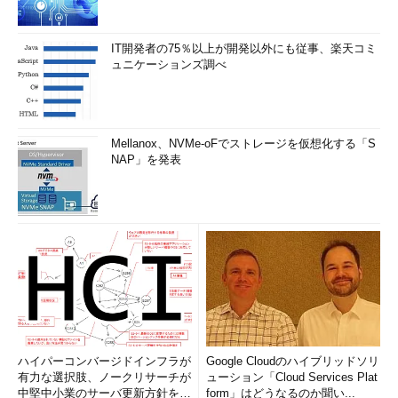
IT開発者の75％以上が開発以外にも従事、楽天コミ
ュニケーションズ調べ
Mellanox、NVMe-oFでストレージを仮想化する「S
NAP」を発表
AIはテストをどう変えるのか
ハイパーコンバージドインフラが
Google Cloudのハイブリッドソリ
有力な選択肢、ノークリサーチが
ューション「Cloud Services Plat
2つ目の論点「AIベースのツールは開発チームのテストをどう
中堅中小業のサーバ更新方針を調
form」はどうなるのか聞い...