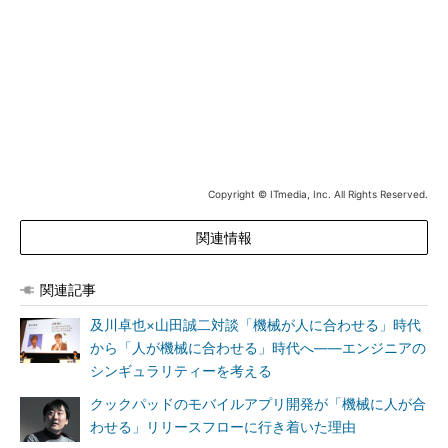
ストをどう変えるのか』という2つの論点につながっています」
2022年、新規アプリ開発プロジェクトの40％でAIがチーム
メンバーになる
1つ目の論点についてドライバー氏は、まず「2022年までに新
規アプリ開発プロジェクトの少なくとも40％で『仮想AI共同開発
者（AI co-developer）』がチームメンバーとして活用される」
というGartnerの予測を挙げた。
Copyright © ITmedia, Inc. All Rights Reserved.
「AIを使うことによって、設計、テスト、実装、構成などプロ
関連情報
セスで支援を受けることができます。現在のビジネス環境は急激
に変化しており、ソフトウェアをビジネスのスピードに合わせて
関連記事
提供することはだんだん難しくなってきています。そのためにサ
ービスやソリューションの構築を自動化していくことが求められ
及川卓也×山田誠二対談「機械が人に合わせる」時代
ており、その中でAIが果たす役割が大きくなっているのです」
から「人が機械に合わせる」時代へ――エンジニアの
シンギュラリティーを考える
どのような領域でAIが活用されていくかについては「技術的知
クックパッドのモバイルアプリ開発が「機械に人が合
識の専門性／自律性」と「ビジネス領域の専門性／自立性」の2
わせる」リリースフローに行き着いた理由
軸で考えることができる。技術的な専門性は処理のための変数が