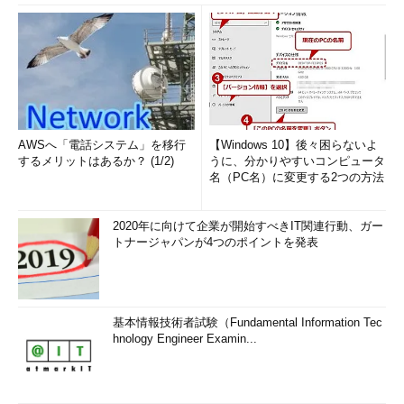
「AIベースのテストのメリットは、人間が確実にはできないこ
とを可能にすることです。また、テストをより迅速に実行できる
AWSへ「電話システム」を移行
【Windows 10】後々困らないよ
ようになり、ルール駆動のテストを実践することも可能になりま
するメリットはあるか？ (1/2)
うに、分かりやすいコンピュータ
名（PC名）に変更する2つの方法
す。今後は機械学習とテストが融合した形で利用されるシーンは
ますます増えていくでしょう」
2020年に向けて企業が開始すべきIT関連行動、ガー
トナージャパンが4つのポイントを発表
こうした流れの中で、データサイエンティストとアプリ開発者
の役割も融合していく。ドライバー氏は、アプリ開発の今後につ
基本情報技術者試験（Fundamental Information Tec
いて次のような展望を示した。
hnology Engineer Examin...
「現在、データサイエンティストはモデル構築に対する責任を
持っています。一方、アプリ開発者はプログラムに対する責任を