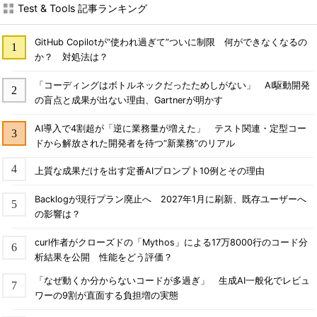
Test & Tools 記事ランキング
GitHub Copilotが“使われ過ぎて”ついに制限 何ができなくなるの
か？ 対処法は？
「コーディングはボトルネックだったためしがない」 AI駆動開発
の盲点と成果が出ない理由、Gartnerが明かす
AI導入で4割超が「逆に業務量が増えた」 テスト関連・定型コー
ドから解放された開発者を待つ“新業務”のリアル
上質な成果だけを出す定番AIプロンプト10例とその理由
Backlogが現行プラン廃止へ 2027年1月に刷新、既存ユーザーへ
の影響は？
curl作者がクローズドの「Mythos」による17万8000行のコード分
析結果を公開 性能をどう評価？
「なぜ動くか分からないコードが多過ぎ」 生成AI一般化でレビュ
ワーの9割が直面する負担増の実態