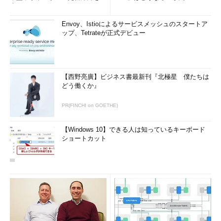
変えるのか」については、「2022年までに、アプリ開発プロジ
査
ェクトの40％がテスト資産の構築、維持、実行、最適化を行うAI
対応テストセット最適化ツールを使用するようになる」との予測
Envoy、Istioによるサービスメッシュのスタートア
ップ、Tetrateが正式デビュー
を挙げて説明した。
AI対応テストセット最適化ツールというのは、例えば、AIを活
用したテスト自動化ツールのことだ。CI（継続的インテグレーシ
【西野亮廣】ビジネス書最新刊『北極星 僕たちは
ョン）／CD（継続的デプロイ）の中でテストを自動的に実行す
どう働くか』
るケースが増えているが、自動化することで結果の判断ができな
いことがある。
PR(FINCHI on GOETHE)
「自動化したテストで誤検知や過検知が発生しても、それが重
【Windows 10】できる人は知っているキーボード
要かどうかをテストツールが判断することはできません。結果が
ショートカット
正しいのか、まずかったのかが曖昧になるのです。そこで機械学
習を活用して、テスト結果を学習して何がまずかったのかを判断
したり、テストケースの自動生成や自動メンテナンスを行ったり
するツールが登場しています」
例えば、「
Functionize
」は、回帰テストを自動的に行うツー
ルで、テストケースを学習してメンテナンスを不要にすることが