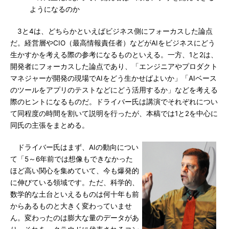
ようになるのか
3と4は、どちらかといえばビジネス側にフォーカスした論点
だ。経営層やCIO（最高情報責任者）などがAIをビジネスにどう
生かすかを考える際の参考になるものといえる。一方、1と2は、
開発者にフォーカスした論点であり、「エンジニアやプロダクト
マネジャーが開発の現場でAIをどう生かせばよいか」「AIベース
のツールをアプリのテストなどにどう活用するか」などを考える
際のヒントになるものだ。ドライバー氏は講演でそれぞれについ
て同程度の時間を割いて説明を行ったが、本稿では1と2を中心に
同氏の主張をまとめる。
ドライバー氏はまず、AIの動向につい
て「5～6年前では想像もできなかった
ほど高い関心を集めていて、今も爆発的
に伸びている領域です。ただ、科学的、
数学的な土台といえるものは何十年も前
からあるものと大きく変わっていませ
ん。変わったのは膨大な量のデータがあ