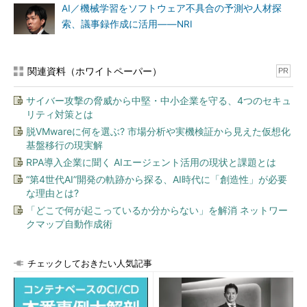
少ないため、AIが適用しやすい。そのため、まずは技術的な専門
AI／機械学習をソフトウェア不具合の予測や人材探
性、ビジネスの専門性がともに少なくて済む領域から活用が進
索、議事録作成に活用――NRI
み、徐々に技術的専門性とビジネス専門性が求められる領域に広
がっていくという。
関連資料（ホワイトペーパー）
PR
サイバー攻撃の脅威から中堅・中小企業を守る、4つのセキュ
リティ対策とは
脱VMwareに何を選ぶ? 市場分析や実機検証から見えた仮想化
基盤移行の現実解
RPA導入企業に聞く AIエージェント活用の現状と課題とは
“第4世代AI”開発の軌跡から探る、AI時代に「創造性」が必要
な理由とは?
「どこで何が起こっているか分からない」を解消 ネットワー
クマップ自動作成術
開発プロセスへのAIの適用（出典：ガートナー 2019年3月）
チェックしておきたい人気記事
具体的には、下記のように適用が進んでいく見込みだ。
仮想インターン（2018年以降適用が始まっている）