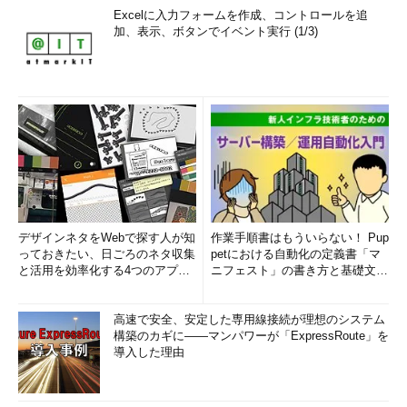
持っています。今後は、そうした役割はなくなり、アプリ開発者
Excelに入力フォームを作成、コントロールを追
がデータ解析を行ったり、データサイエンティストがアプリ開発
加、表示、ボタンでイベント実行 (1/3)
に携わったりするようになります。Gartnerでは、2022年までに
新規開発プロジェクトの30％はデータサイエンティストとプロ
グラマーの共同チームが提供するAIコンポーネントが含まれるよ
うになると予測しています。お互いの役割の融合が今後ますます
進んでいくのです」
デザインネタをWebで探す人が知
作業手順書はもういらない！ Pup
っておきたい、日ごろのネタ収集
petにおける自動化の定義書「マ
と活用を効率化する4つのアプリ
ニフェスト」の書き方と基礎文法
(1/3)
まとめ (1/5)
高速で安全、安定した専用線接続が理想のシステム
構築のカギに――マンパワーが「ExpressRoute」を
導入した理由