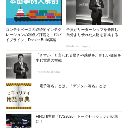
仮想データサイエンティスト（2018年以降適用が始まって
いる）
仮想QAテスター（2019年以降適用が始まる見込み）
仮想ソフトウェアエンジニア（2020年以降適用が始まる見
コンテナベースの継続的インテグ
全員がリーダーシップを発揮し、
レーションの利点／課題と、CIパ
込み）
自分より優れた人財を育成する
イプライン、Docker Build高速化
仮想ビジネスアナリスト（2022年以降適用が始まる見込
のコツ (1/2...
PR(dentsu Japan)
み）
「さすが」と言われる驚きや感動を。新しい価値を
仮想アーキテクト（2023年以降適用が始まる見込み）
生む電通の挑戦
仮想ソリューションアーキテクト／開発者（2025年以降適
用が始まる見込み）
PR(dentsu Japan)
それぞれにおける作業内容としては「補助付きでの開発とテス
「電子署名」とは、「デジタル署名」とは
ト」「自動化されたテストとコード生成」「自動化されたアーキ
テクチャ設計とデータ解析」「補助付き／自動化モデルによるコ
ーディングのリプレース」などとなる。
AIは開発者のコード生成をどう変えるのか
FINCHI主催「IVS2026」トークセッションが話題
に！
「AIによる共同開発者がチームメンバーに加わることで、より