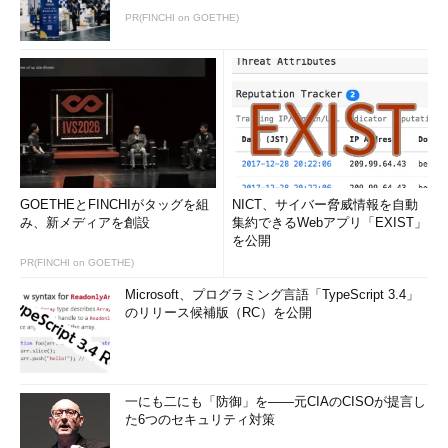
大きなプロジェクトを少数のエンジニアで進めていくことができ
PR(FINCHI on GOETHE)
るようになります。これによって人間のエンジニアはより付加価
値の高い領域にフォーカスしていくことができるようになりま
す」
AIがスマートになっていくにつれ、人間とAIの関係は『鍛冶屋
における親方と弟子』の関係に近づいていくとドライバー氏は話
す。これは、弟子が親方の後ろ姿を見て育つように、AIが人間の
作業の“まね”から始めて、いずれ親方と同じような作業ができる
GOETHEとFINCHIがタッグを組
NICT、サイバー脅威情報を自動
ようになることを指している。
み、新メディアを創設
集約できるWebアプリ「EXIST」
を公開
「今から数年後には、AIは、技術的な専門性とビジネスの専門
PR(FINCHI on GOETHE)
性の両方を兼ね備え、ソフトウェアを、よりエキサイティングな
Microsoft、プログラミング言語「TypeScript 3.4」
形で開発できるようになるでしょう」
のリリース候補版（RC）を公開
現時点でのAIは、シンプルなアシストを行うにすぎないが、多
くの有用な機能が提供され始めている。ドライバー氏はその例と
して、大量のソースコードを学習してコード生成に役立てるツー
一にも二にも「防御」を――元CIAのCISOが提言し
た6つのセキュリティ対策
ルを幾つか紹介した。具体的には、「Microsoft Visual Studio」
の機能「IntelliCode」、コード解析ツール「
source{d}
」、開発