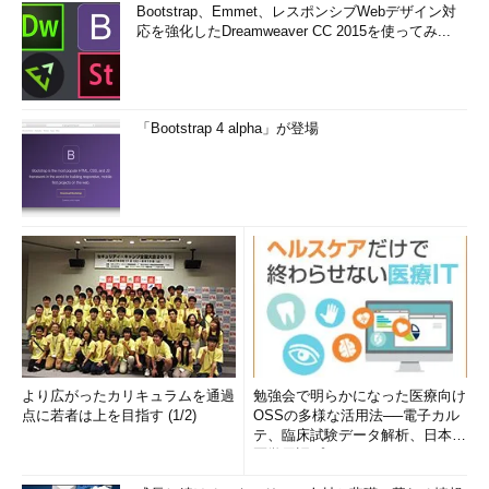
Bootstrap、Emmet、レスポンシブWebデザイン対
応を強化したDreamweaver CC 2015を使ってみ...
「Bootstrap 4 alpha」が登場
より広がったカリキュラムを通過
勉強会で明らかになった医療向け
点に若者は上を目指す (1/2)
OSSの多様な活用法──電子カル
テ、臨床試験データ解析、日本語
医学用語プラットフォーム、画...