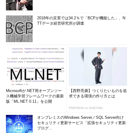
ツール「AppSheet」における「
Spec
」機能などだ。
2018年の災害では34.2％で「BCPが機能した」、N
IntelliCodeは、GitHub上の2000以上のオープンソースプロジ
TTデータ経営研究所が調査
ェクト（スター数100個以上）を学習して、Visual Studioでの開
発時にコードの候補を表示する機能だ。詳細は記事
「
IntelliCode：AIを利用した効率的なコーディングを実現？：特
集：Microsoftテクノロジーの現在と未来 - ＠IT
」を参照してほ
しい。
「IntelliCodeは単にコードの間違いやバグを発見するだけでは
なく、効率よく処理するにはどうコードを変更したらよいかとい
ったパフォーマンスのボトルネックまでアドバイスしてくれま
す。C#やC++のプログラマーが隣にいてアドバイスしてくれる
Microsoftが.NET用オープンソー
【西野亮廣】つくりたいものを追
ようなものであり、これはとてもパワフルな機能です。
ス機械学習フレームワークの最新
求できる環境の作り方とは
source{d}は、『C#よりもPythonがいい』とアドバイスし、コー
版「ML.NET 0.11」を公開
ドのコンバージョンまで行ってくれます。AppSheetのSpec機能
PR(FINCHI on GOETHE)
は自然言語を理解し、コードが書けない人でもアプリを開発でき
オンプレミスのWindows Server／SQL Server向け
るようにします。ビジネスアナリストが隣にいるようなもので
セキュリティ更新サービス「拡張セキュリティ更新
す」
プログ...