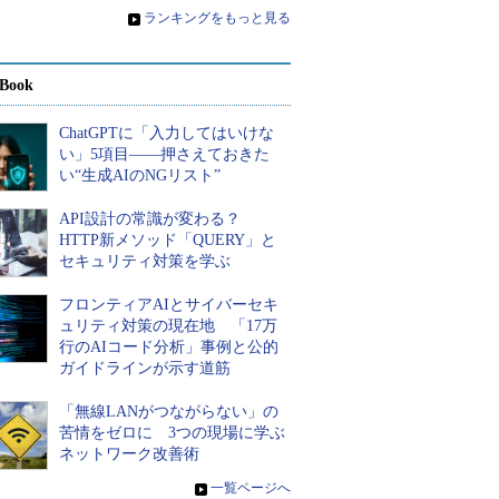
»
ランキングをもっと見る
Book
ChatGPTに「入力してはいけな
い」5項目――押さえておきた
い“生成AIのNGリスト”
API設計の常識が変わる？
HTTP新メソッド「QUERY」と
セキュリティ対策を学ぶ
フロンティアAIとサイバーセキ
ュリティ対策の現在地 「17万
行のAIコード分析」事例と公的
ガイドラインが示す道筋
「無線LANがつながらない」の
苦情をゼロに 3つの現場に学ぶ
ネットワーク改善術
»
一覧ページへ