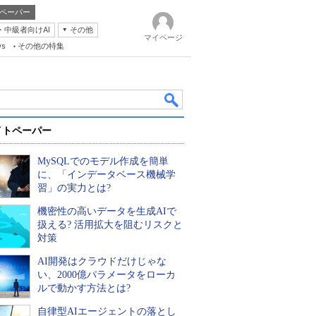
ペーパー
・中級者向けAI
その他
マイページ
ws
その他の特集
イトペーパー
MySQLでのモデル作成を簡単
に、「インデータベース機械学
習」の実力とは?
機密性の高いデータを生成AIで
k
扱える? 活用拡大を阻むリスクと
対策
AI開発はクラウドだけじゃな
い、2000億パラメータをローカ
ルで動かす方法とは?
自律型AIエージェントの落とし