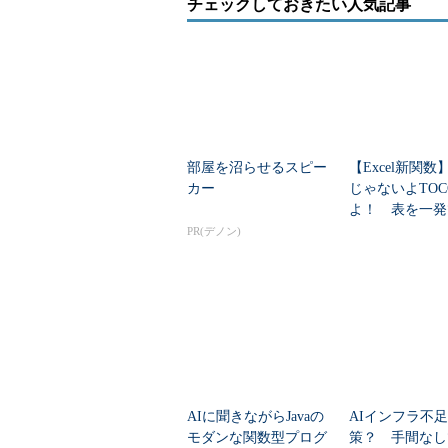
チェックしておきたい人気記事
NLTKでダウンロード
部屋を沼らせるスピー
【Excel新関
カー
じゃないよTOC
よ！ 表を一発
ト化するTOCO
PR(デノン)
基本と実践
ここで3つ続いている「nltk.dow
していることを表しています。「nltk.downl
AIに聞きながらJavaの
AIインフラ不
モダンな関数型プログ
策？ 手間なし
の読み込みです。他の2つのnltk.d