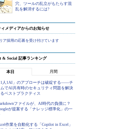
穴、ツールの乱立がもたらす混
乱を解消するには?
ティメディアからのお知らせ
リア採用の応募を受け付けています
rt & Social 記事ランキング
月間
本日
1人1AI」のアプローチは破綻する――チ
ームでAI共有時のセキュリティ問題を解決
するベストプラクティス
arkdownファイルが、AI時代の負債に？
oogleが提案する「ナレッジ標準化」の一
手
xcel作業を自動化する「Copilot in Excel」