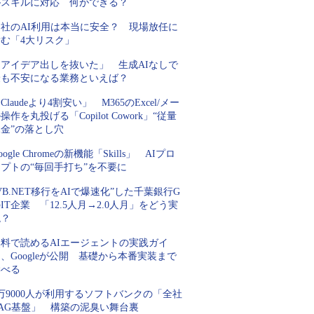
がスキルに対応 何ができる？
自社のAI利用は本当に安全？ 現場放任に
潜む「4大リスク」
「アイデア出しを抜いた」 生成AIなしで
最も不安になる業務といえば？
Claudeより4割安い」 M365のExcel/メー
操作を丸投げる「Copilot Cowork」“従量
金”の落とし穴
oogle Chromeの新機能「Skills」 AIプロ
プトの“毎回手打ち”を不要に
VB.NET移行をAIで爆速化”した千葉銀行G
IT企業 「12.5人月→2.0人月」をどう実
現？
無料で読めるAIエージェントの実践ガイ
、Googleが公開 基礎から本番実装まで
学べる
万9000人が利用するソフトバンクの「全社
RAG基盤」 構築の泥臭い舞台裏