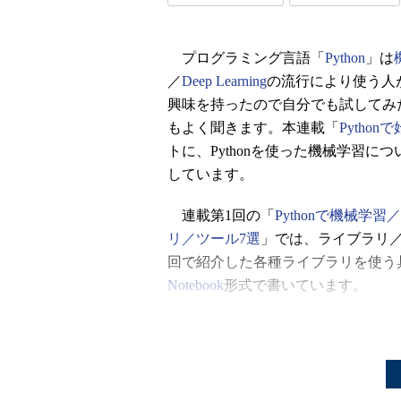
プログラミング言語「
Python
」は
／
Deep Learning
の流行により使う人
興味を持ったので自分でも試してみ
もよく聞きます。本連載「
Pytho
トに、Pythonを使った機械学習
しています。
連載第1回の「
Pythonで機械学習
リ／ツール7選
」では、ライブラリ／
回で紹介した各種ライブラリを使う
Notebook
形式で書いています。
今回は「
Gensim
」を使った自然言語
く使われるアルゴリズムを含むライブラリ
modelling for humans
デル」というものを使いやすくする