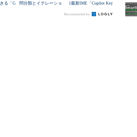
きる「G
問分類とイテレーショ
1最新IME「Copilot Key
ローカルの適当なディレクトリ内に保存しておきま
I」
ン、条件分岐の実装
board」を試す
Recommended by
、reutersについてはダウンロード後のファイル解凍が行わ
tk_data/corpora」にダウンロードされるファイル
あります。
578のデータを読み込み、変数「reuters」に格納してい
してさまざまな情報が含まれていますが、その中で特にニ