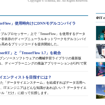
Copyright © ITmedia, Inc. All Rights Reserved.
からダウンロードできます
理
＠IT e
ensorFlow」使用時向けにDNNモデルコンパイラ
化
-21578」
nスケーラブルプロセッサー」上で「TensorFlow」を使用するデータ
ク非依存のディープニューラルネットワークモデルコンパイ
れるオープンなデータセットとして、「
Reuters-
ーマンスを高めるブリッジコードを提供開始した。
古い金融関連ニュース記事を集めたものです。研究目的に
sorRT」と「TensorFlow 1.7」を統合
ています。
T」とオープンソースソフトウェアの機械学習ライブラリの最新版
」が統合され、ディープラーニングの推論アプリケーションがGPUで実
ずはデータを読み込むところから始めます。
oolKit）」とは
サイエンティストを目指すには？
した「データサイエンスチーム」を結成すればデータ活用へ
（Natural Language ToolKit）
」というライブラリを
、ITエンジニアはどんな知識があればいい？ データサイエ
について、実験用のデータセットやよく利用されるツー
キル「だけ」に絞って伝授します。