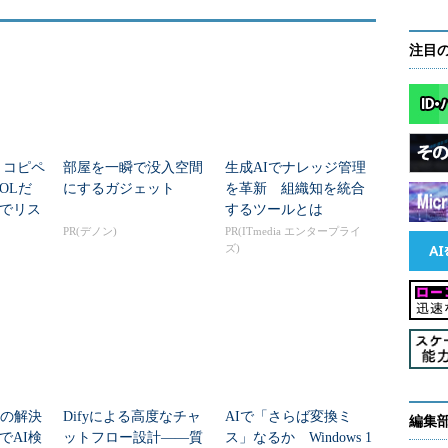
注目
数】コピペ
部屋を一瞬で没入空間
生成AIでナレッジ管理
OLだ
にするガジェット
を革新 組織知を統合
でリス
するツールとは
L関数の
PR(デノン)
PR(ITmedia エンタープライ
ズ)
nload」は、今後の処理に必要なデータをダウンロード
oad("reuters")」は、Reuters-21578データセット
足の解決
Difyによる高度なチャ
AIで「さらば変換ミ
編集
でAI検
ットフロー設計――質
ス」なるか Windows 1
ownloadは後ほど使うデータをダウンロードします。こ