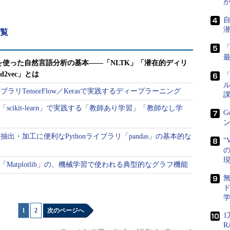
一覧
習を使った自然言語分析の基本――「NLTK」「潜在的ディリ
2vec」とは
「
ル
リTensorFlow／Kerasで実践するディープラーニング
課
「scikit-learn」で実践する「教師あり学習」「教師なし学
G
ン
・加工に便利なPythonライブラリ「pandas」の基本的な
“
の
リ「Matplotlib」の、機械学習で使われる典型的なグラフ機能
リズムが含まれていますが、本稿では「潜在的ディリ
ド
t Allocation）」「Word2vec」を使って実験してみます。
1
|
2
次のページへ
1
ンは
3.x系
であるとします。