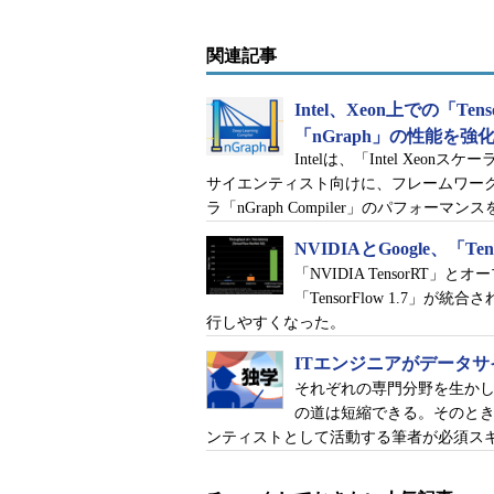
※
今回のサンプルコードは、こちら
関連記事
データのダウンロードと前処
Intel、Xeon上での「T
「nGraph」の性能を強
オープンなデータセット「Reuters
Intelは、「Intel Xeo
サイエンティスト向けに、フレームワー
自然言語処理の実験ではよく使わ
ラ「nGraph Compiler」のパフォ
21578
」があります。Reutersの
NVIDIAとGoogle、「Ten
限って自由に使っていいことになっ
「NVIDIA TensorR
「TensorFlow 1.7
これを使って実験するために、ま
行しやすくなった。
「NLTK（Natural Language T
ITエンジニアがデータ
それぞれの専門分野を生か
データのダウンロードには「
NLTK
の道は短縮できる。そのとき
使います。NLTKは自然言語処理
ンティストとして活動する筆者が必須ス
ルを集めたライブラリです。