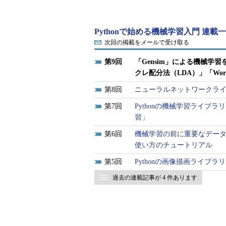
Pythonで始める機械学習入門 連載
次回の掲載をメールで受け取る
9
「Gensim」による機械学
クレ配分法（LDA）」「Word
8
ニューラルネットワークライブラ
7
Pythonの機械学習ライブラリ
習」
6
機械学習の前に重要なデータ抽出
使い方のチュートリアル
Gensim
5
Pythonの画像描画ライブラ
過去の連載記事が 4 件あります
Gensimには、さまざまなアルゴ
クレ配分法（LDA：Latent Dirichle
なお本稿では、Pythonのバージョ