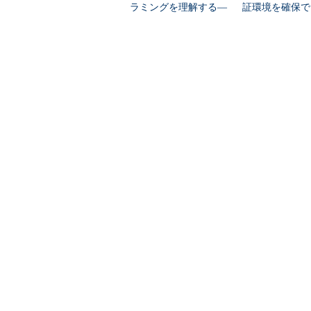
ラミングを理解する―
証環境を確保で
こでダウンロードされたファイルは
―ラムダ式とStream API
oogle Colab CL
しょう。
※注
著者の環境ではNLTKに不具合があって
れないことがありました。その場合、「~/nl
「reuter.zip」を手動で解凍する必要が
データを読み込んで変数に格納
ここではファイルからReuters-21
ます。
reutersにはオブジェクト型と