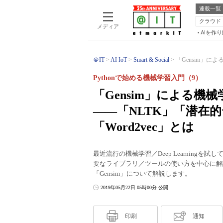
連載一覧
クラウド
メディア
AIを作
＠IT
AI IoT
Smart & Social
「Gensim」に
Pythonで始める機械学習入門（9）
「Gensim」による
――「NLTK」「潜在
「Word2vec」とは
最近流行の機械学習／Deep Learningを
要なライブラリ／ツールの使い方を中心に解
「Gensim」について解説します。
2019年05月22日 05時00分 公開
印刷
通知