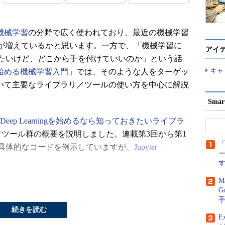
機械学習
の分野で広く使われており、最近の機械学習
が増えているかと思います。一方で、「機械学習に
アイ
たいけど、どこから手を付けていいのか」という話
キャ
nで始める機械学習入門
」では、そのような人をターゲッ
について主要なライブラリ／ツールの使い方を中心に解説
Sma
／Deep Learningを始めるなら知っておきたいライブラ
ツール群の概要を説明しました。連載第3回から第1
「
具体的なコードを例示していますが、
Jupyter
M
処理の基本を説明します。Gensimは言語処理でよ
G
です。GensimのWebサイトには「topic
」というキャッチフレーズが書いてありますが、つまり「トピックモ
続きを読む
E
ために作られたものです。