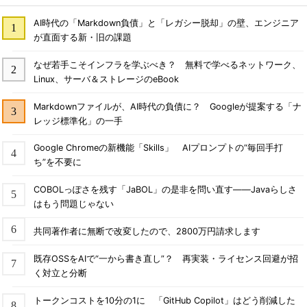
AI時代の「Markdown負債」と「レガシー脱却」の壁、エンジニア
が直面する新・旧の課題
なぜ若手こそインフラを学ぶべき？ 無料で学べるネットワーク、
Linux、サーバ＆ストレージのeBook
Markdownファイルが、AI時代の負債に？ Googleが提案する「ナ
レッジ標準化」の一手
Google Chromeの新機能「Skills」 AIプロンプトの“毎回手打
ち”を不要に
COBOLっぽさを残す「JaBOL」の是非を問い直す――Javaらしさ
はもう問題じゃない
共同著作者に無断で改変したので、2800万円請求します
既存OSSをAIで“一から書き直し”？ 再実装・ライセンス回避が招
く対立と分断
トークンコストを10分の1に 「GitHub Copilot」はどう削減した