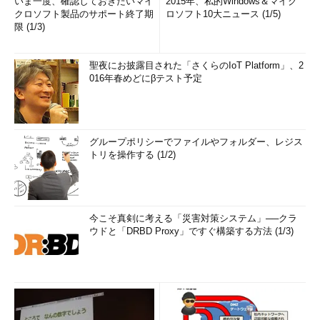
いま一度、確認しておきたいマイ
2015年、私的Windows＆マイク
クロソフト製品のサポート終了期
ロソフト10大ニュース (1/5)
限 (1/3)
聖夜にお披露目された「さくらのIoT Platform」、2
016年春めどにβテスト予定
グループポリシーでファイルやフォルダー、レジス
トリを操作する (1/2)
今こそ真剣に考える「災害対策システム」──クラ
ウドと「DRBD Proxy」ですぐ構築する方法 (1/3)