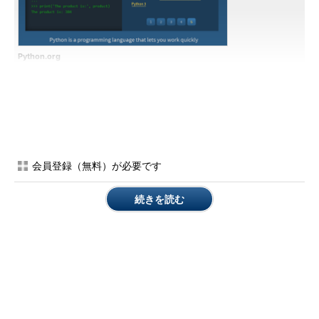
Python.org
特に構文規則がシンプルなことから、初心者にも扱いやすく、
プログラミング教育にも向いている。さらに記述性が高い（1行
でより多くの意味を表現できる）ことから、プログラムコードも
シンプルで可読性が高いものになる。
会員登録（無料）が必要です
また、Pythonの大きな特徴といえるのがインデントによって
コードのブロック（プログラムコードの特定範囲）が決定するこ
続きを読む
とだ。C#などの言語における「{}」、Visual Basicにおける
「End ～」に慣れている人は、最初のうちは少々違和感を持つか
もしれないが、これにはメリットもある。
可読性の高いコード
Pythonはシンプルな構文規則を持つと共に、コードブロック