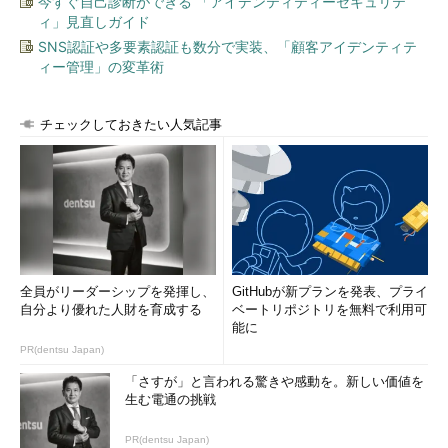
暗黙の型変換はできない
今すぐ自己診断ができる 「アイデンティティーセキュリテ
ただし、文字列と整数の乗算についてはこれらをオペランドにする演算子がサポ
ィ」見直しガイド
ートされているので可能だ。
SNS認証や多要素認証も数分で実装、「顧客アイデンティテ
ィー管理」の変革術
Pythonでは、文字列と数値を連結する演算子が定義されてお
らず、また暗黙の型変換も行ってくれない。どちらかの値をもう
チェックしておきたい人気記事
一方の値に変換する必要がある。
s =
"200"
x = 10
print
(int(s) + x)
print
(s + str(x))
全員がリーダーシップを発揮し、
GitHubが新プランを発表、プライ
int関数により文字列を整数に／str関数により整数を文字列に変換
自分より優れた人財を育成する
ベートリポジトリを無料で利用可
能に
このように、Pythonではコードで何を行っているのかを明示
PR(dentsu Japan)
することも言語仕様のレベルで強制される。これはやはり
「さすが」と言われる驚きや感動を。新しい価値を
Pythonのモットーの1つである「暗黙的よりも明示的の方がよ
生む電通の挑戦
い」を反映したものだ。これもまたコードが何をしているのかを
一目で理解できる可読性の高さにつながる要素といえる。
PR(dentsu Japan)