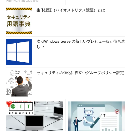
2つのメジャーバージョン
PR(FINCHI on GOETHE)
生体認証（バイオメトリクス認証）とは
2016年3月16日の時点で、Pythonには2つのメジャーバージョ
ン（Python 2とPython 3）が存在する。Python 2系の最新バー
ジョン（かつ最終メジャーバージョン）はPython 2.7.x、Python
3系の安定版リリースのバージョンは3.5.xとなっている。
次期Windows Serverの新しいプレビュー版が待ち遠
ただし、2020年にはPython 2系のメンテンスが終了する予定
しい
なので（Python 2.7の初期リリース日である2010年7月3日から
10年間はバグフィックスリリースが提供される予定）、Python 2
をどうしても使う必要がない限り、これからPythonに取り組む
のであれば素直にPython 3を選択するのがよいだろう。
セキュリティの強化に役立つグループポリシー設定
なお、Python 3とPython 2の間には互換性がない。このこと
から、Python 2からPython 3への移行を推進するためのツール
（
2to3
）が提供されている。
機械学習のためのフレームワーク
Pythonで機械学習を行うためのフレームワークとしては以下
のようなものがある。詳細は個々のサイトを参照されたい。