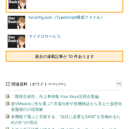
これはfoo関数の定義だが、そのボディーにはインデントが一
段付けられ（ここでは半角スペース2個）、if文の各節はさらに一
tsconfig.json（TypeScript構成ファイル）
段インデントされている。下に示した記述方法はPythonでは許
されない。言語仕様のレベルでこのような規則を設けることで、
おのずと誰にとっても読みやすい（＝保守しやすい）コードを書
マイクロサービス
けるのがPythonを使用することの大きなメリットといえる。
このように、Pythonでは誰もが読めるコード、そして誰が書
過去の連載記事が 10 件あります
いても大体同じようになるコードが自然と書けるようになってい
る。これは「何かをする方法が1つ（できれば1つだけ）存在す
る」というPythonのモットーの1つを反映したものだ。
関連資料（ホワイトペーパー）
PR
この他にもコードが曖昧な場合には適当な推測を行わないなど
の特徴がPythonにはある。例えば、Pythonでは次のようなコー
「開発生産性」向上事例集 Four Keys活用企業編
ドは書けない。
脱VMwareに何を選ぶ? 市場分析や実機検証から見えた仮想化
基盤移行の現実解
print
(
"200"
+ 10)
多機能で選ぶと失敗する、“自社に必要なSASE”を見極めるた
めの6つの視点