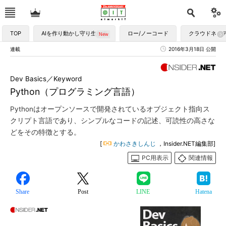
TOP
AIを作り動かし守り生かす
ロー/ノーコード
クラウドネイ
連載
2016年3月18日 公開
Dev Basics／Keyword
Python（プログラミング言語）
Pythonはオープンソースで開発されているオブジェクト指向ス
クリプト言語であり、シンプルなコードの記述、可読性の高さな
どをその特徴とする。
[
かわさきしんじ
，Insider.NET編集部]
PC用表示
関連情報
Share
Post
LINE
Hatena