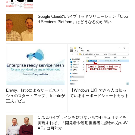
疑」の背景には、以下のような心理がPOとしての自分にあった
のではないかと自己分析する。
Google Cloudのハイブリッドソリューション「Clou
d Services Platform」はどうなるのか聞い...
「ピボット遅れ」については「人件費に多く予算を割かなけれ
ば、稼働が埋まらない」。「優先度の取り違え」については「目
の前にいるお客さまの満足度を重視したい。なぜならそこからの
継続受注と点から面への拡大が重要。お客さまは太陽で私たちは
ヒマワリだから」。そして「複数のゴール」については「組織全
体のためになるゴールを決められた期間と予算で達成する。それ
が仕事だから」。
こうした心理に気付くに当たって、岡島氏は自らの奥底にあっ
たメンタルモデルが、20年以上にわたる受託ビジネスのキャリア
Envoy、Istioによるサービスメッ
【Windows 10】できる人は知っ
の中で培われた「受託脳」であったことを自覚したとする。
シュのスタートアップ、Tetrateが
ているキーボードショートカット
正式デビュー
「メンタルモデルそのものに良しあしはないことは理解してい
る。しかしながら、今回のプロジェクトは、POが『受託脳』の
CI/CDパイプラインを妨げない形でセキュリティを
発達した受託開発のプロであったが故に失敗したというのは、否
実現すれば、「開発者や運用担当者に嫌われないW
定できない事実だと思う」
AF」は可能か