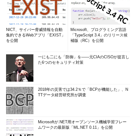
接関係しない意見が出ている。こうした声への対応が後手に回っ
たことが「POのエゴ」だったのではないかという岡島検事の指
摘に、岡島被告は「否定できない」と表情を曇らせた。
NICT、サイバー脅威情報を自動
Microsoft、プログラミング言語
そして、第三の容疑は「多過ぎる複数のゴール設定」だ。検事
集約できるWebアプリ「EXIST」
「TypeScript 3.4」のリリース候
が次に持ち出したのは2017年2月28日に作成された、HIKKOSHI
を公開
補版（RC）を公開
クラウドの「事業計画書」だ。
一にも二にも「防御」を――元CIAのCISOが提言し
「この事業計画書では、『ストックビジネスの立ち上げ』『技
た6つのセキュリティ対策
術トランスファ』『リーン、アジャイル開発による実現』という
3つのゴールが書かれている。これだけのゴールがあっては、サ
ービスの成功にフォーカスできないのではないか」
2018年の災害では34.2％で「BCPが機能した」、N
さらに、当時の組織構造そのものにも問題があったと指摘す
TTデータ経営研究所が調査
る。岡島氏は当時、新規プロダクトのPOであると同時に、その
ビジネスを統括するセグメントのアカウントマネジャーも兼任し
ていた。それが「利益相反」を招いたのではないかという指摘
Microsoftが.NET用オープンソース機械学習フレー
だ。
ムワークの最新版「ML.NET 0.11」を公開
これについて、PO岡島被告は次のように弁明する。