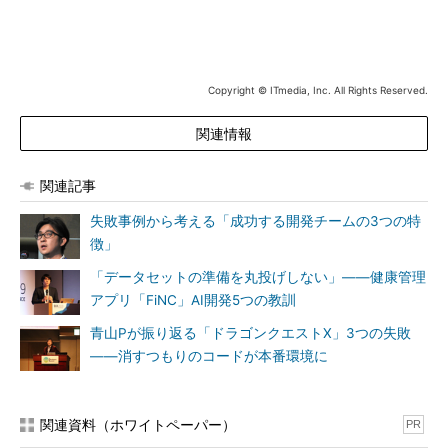
ろん、被告人を追及する「検事」役も自分自身だ。
「検事」と「被告」の両方の立場から「失敗の理由」を追及
Copyright © ITmedia, Inc. All Rights Reserved.
岡島氏が第一の容疑として挙げたのは「ピボット遅れ」だ。ピ
ボットとは、特に立ち上げ期にあるビジネスの「方針変更」を指
関連情報
す。検事は「実装の前に手動でサービスを回してみて、サービス
そのものの収益性をテストすればよかったのでは？ なぜ、リー
関連記事
ンスタートアップができなかったのか？」と口火を切る。
失敗事例から考える「成功する開発チームの3つの特
これに対して、POとしての岡島被告は以下のように弁明す
徴」
る。
「データセットの準備を丸投げしない」――健康管理
「ペルソナもリーンキャンバスも作ったが、確かにユーザーヒ
アプリ「FiNC」AI開発5つの教訓
アリングの数は不十分だったかもしれない。だが、2017年9月の
青山Pが振り返る「ドラゴンクエストX」3つの失敗
正式リリース後の状況を見て、大規模向けニーズにピボットはし
――消すつもりのコードが本番環境に
ている」
「大規模向けニーズ」とは、ユーザーに対してG Suiteを導入
関連資料（ホワイトペーパー）
PR
する代理店が、数百単位のExcel VBAを、まとめて変換できる機