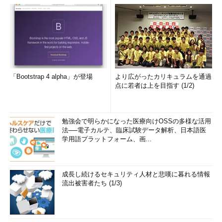
「Bootstrap 4 alpha」が登場
より広がったカリキュラムを通過
点に若者は上を目指す (1/2)
勉強会で明らかになった医療向けOSSの多様な活用
法──電子カルテ、臨床試験データ解析、日本語医
学用語プラットフォーム、画...
成長し続けるセキュリティ人材と悲嘆に暮れる情報
流出被害者たち (1/3)