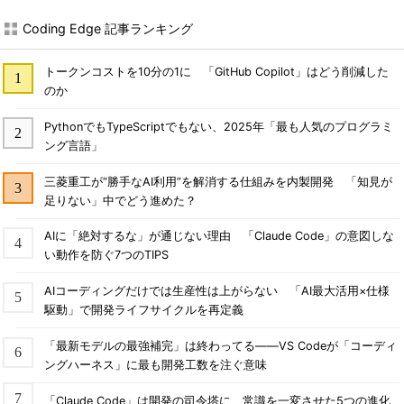
Coding Edge 記事ランキング
トークンコストを10分の1に 「GitHub Copilot」はどう削減した
のか
PythonでもTypeScriptでもない、2025年「最も人気のプログラミ
ング言語」
三菱重工が“勝手なAI利用”を解消する仕組みを内製開発 「知見が
足りない」中でどう進めた？
AIに「絶対するな」が通じない理由 「Claude Code」の意図しな
い動作を防ぐ7つのTIPS
AIコーディングだけでは生産性は上がらない 「AI最大活用×仕様
駆動」で開発ライフサイクルを再定義
「最新モデルの最強補完」は終わってる――VS Codeが「コーディ
ングハーネス」に最も開発工数を注ぐ意味
「Claude Code」は開発の司令塔に 常識を一変させた5つの進化