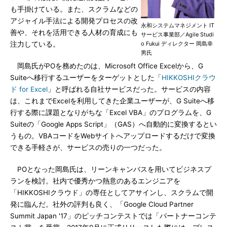
も手掛けている。また、スクラムなどの
アジャイル手法による開発プロセスの改
永和システムマネジメント IT
善や、それを活用できる人材の育成にも
サービス事業部／Agile Studi
注力している。
o Fukui ディレクター 岡島幸
男氏
岡島氏がPOを務めたのは、Microsoft Office Excelから、G
Suiteへ移行するユーザーをターゲットとした「
HIKKOSHIクラウ
ド for Excel
」と呼ばれる自社サービスだった。サービスの内容
は、これまでExcelを利用してきた企業ユーザーが、G Suiteへ移
行する際に課題となりがちな「Excel VBA」のプログラムを、G
Suiteの「Google Apps Script」（GAS）へ自動的に変換するとい
うもの。VBAコードをWebサイトへアップロードするだけで変換
できる手軽さが、サービスの売りの一つだった。
POとなった岡島氏は、リーンキャンバスを用いてビジネスプ
ランを検討。社内で優秀かつ熱意のあるエンジニアを
「HIKKOSHIクラウド」の専任としてアサインし、スクラムで開
発に臨んだ。社外の評判も良く、「Google Cloud Partner
Summit Japan '17」のピッチコンテストでは「パートナーコンテ