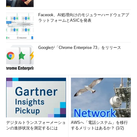
Faceook、AI処理向けのモジュラーハードウェアプ
ラットフォームとASICを発表
Googleが「Chrome Enterprise 73」をリリース
岡島氏は、このメンタルモデルがPO個人だけではなく、組織
の文化として根付いていたことが、無意識的に危うい計画を通し
てしまったり、怪しい兆候があっても、見て見ぬふりをしたりと
いった状況を生んだ可能性があることを指摘した。
「行動パターンの奥底にあるメンタルモデルは強固で、本人も
気が付かないことが多く、組織にも拡散する。過去の成功体験
は、必ずしも新しい成功を呼ばないことは、自分でも理解してい
るつもりだったが、今回は抜け出すことができなかった」
デジタルトランスフォーメーショ
AWSへ「電話システム」を移行
ンの進捗状況を測定するには
するメリットはあるか？ (1/2)
失敗から学び成長するための6項目