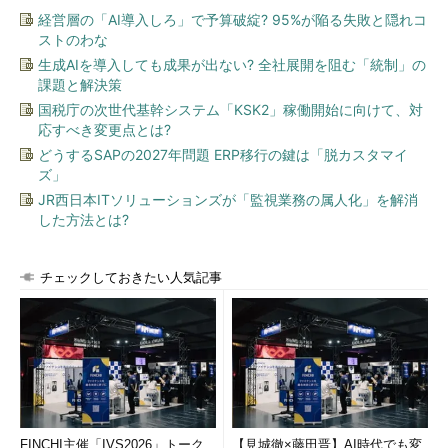
能の実装だという。
経営層の「AI導入しろ」で予算破綻? 95%が陥る失敗と隠れコ
ストのわな
しかし、岡島検事は追及の手を緩めない。証拠物件として、
生成AIを導入しても成果が出ない? 全社展開を阻む「統制」の
2017年8月にPOが社内への現状報告を行った際の資料を提出し
課題と解決策
た。
国税庁の次世代基幹システム「KSK2」稼働開始に向けて、対
応すべき変更点とは?
「この現状報告書には、アップロード数が伸び悩んでいる原因
どうするSAPの2027年問題 ERP移行の鍵は「脱カスタマイ
の分析として『実はニーズがない？』といった一文がある。この
ズ」
時点で、そのことにPO本人も気付いていたのではないか。だと
JR西日本ITソリューションズが「監視業務の属人化」を解消
すれば、正式リリース前にピボットできた可能性があったので
した方法とは?
は？」
チェックしておきたい人気記事
FINCHI主催「IVS2026」トーク
【見城徹×藤田晋】AI時代でも変