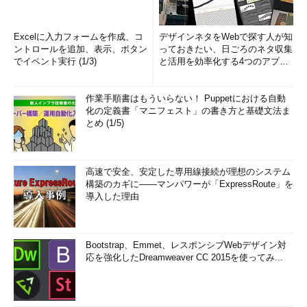
「受託脳」ではない、新たなものへとアップデートしていく必要
性を痛感したとする。
Excelに入力フォームを作成、コ
デザインネタをWebで探す人が知
ントロールを追加、表示、ボタン
っておきたい、日ごろのネタ収集
「従来の『受託脳』から脱却し、お客さまとプロダクトを『協
でイベント実行 (1/3)
と活用を効率化する4つのアプリ
創』していくという新たなメンタルモデルへのアップデートが、
(1/3)
今の自分のチャレンジだ」
作業手順書はもういらない！ Puppetにおける自動
化の定義書「マニフェスト」の書き方と基礎文法ま
とめ (1/5)
高速で安全、安定した専用線接続が理想のシステム
構築のカギに――マンパワーが「ExpressRoute」を
導入した理由
Bootstrap、Emmet、レスポンシブWebデザイン対
現在、岡島氏がディレクターを務める同社の「Agile Studio
応を強化したDreamweaver CC 2015を使ってみ...
Fukui」は、アジャイルを用いた顧客との協創の場、そして、従
来の受託開発ビジネスから一歩進んだ、新たな形の開発、教育支
援サービスを創出するチャレンジの場になっているという。