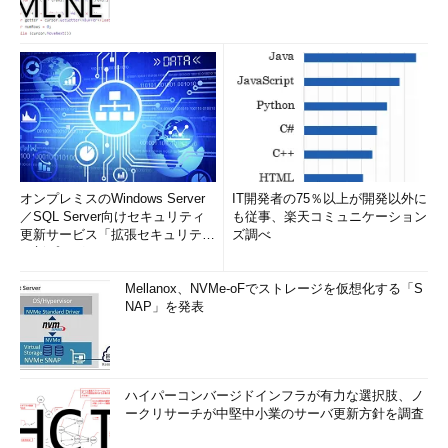
「確かに、セグメントの責任者とPOを兼務したために、計画
の見極めが甘くなったことは否定できない。既存の請負プロジェ
クトの都合もあり、ベストメンバーは組めなかった。兼務が故
に、ステークホルダーとして機能しなかったのも事実。ただし、
組織構造の変更は容易ではなく、POである私の意識と行動で回
避できたはずだ」
しかし、岡島検事は容赦ない。
オンプレミスのWindows Server
IT開発者の75％以上が開発以外に
／SQL Server向けセキュリティ
も従事、楽天コミュニケーション
更新サービス「拡張セキュリティ
ズ調べ
「それはつまり、組織の力学を忖度（そんたく）したというこ
更新プログ...
となのではないか？」
Mellanox、NVMe-oFでストレージを仮想化する「S
NAP」を発表
この指摘には、岡島被告も黙ってうなだれるしかなかったのだ
った。
失敗の原因は発達し過ぎた「受託脳」だった
ハイパーコンバージドインフラが有力な選択肢、ノ
自らの役割を「検事」と「被告」に分け、残した資料を振り返
ークリサーチが中堅中小業のサーバ更新方針を調査
りながらの「原因追求」を行う中で、岡島氏はこれら「3つの容