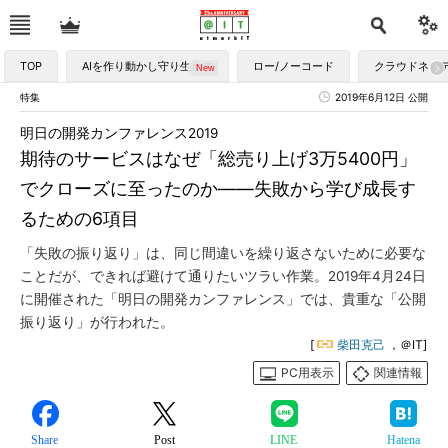
TOP
AIを作り動かし守り生かす
ロー/ノーコード
クラウドネイ
特集
2019年6月12日 公開
明日の開発カンファレンス2019
期待のサービスはなぜ「総売り上げ3万5400円」
でクローズに至ったのか――失敗から学び成長す
るための6項目
「失敗の振り返り」は、同じ間違いを繰り返さないために必要な
ことだが、できれば避けて通りたいツラい作業。2019年4月24日
に開催された「明日の開発カンファレンス」では、貴重な「公開
振り返り」が行われた。
[
柴田克己
，＠IT]
PC用表示
関連情報
Share
Post
LINE
Hatena