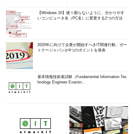
こうした「失敗」は、新たなチャレンジを行う際には必ず起こ
ることでもある。重要なのは、その失敗から目を背けず、次のチ
【Windows 10】後々困らないように、分かりやす
いコンピュータ名（PC名）に変更する2つの方法
ャレンジに向けた糧とすることだ。岡島氏は、失敗を経験した際
には、次に挙げることを実行するといいとした。
事実を洗い、振り返る
2020年に向けて企業が開始すべきIT関連行動、ガー
自分のメンタルモデルを書き出してみる
トナージャパンが4つのポイントを発表
周りも見回してみる
オープンなマインドでフィードバックを受け入れる
インプットを増やす
基本情報技術者試験（Fundamental Information Tec
メンタルモデルのアップデートを図る
hnology Engineer Examin...
岡島氏は過去に作った「事業計画書」「状況報告書」「ユーザ
ーアンケート」などを徹底的に見直すことで、当時の自分の行動
パターンを規定していたメンタルモデルを明確にしていった。そ
の意味でも、新たな取り組みを行う際には、後で参照できる「証
拠」を残しておくことが重要だという。
今回の振り返りを通じて、岡島氏は自らのメンタルモデルを