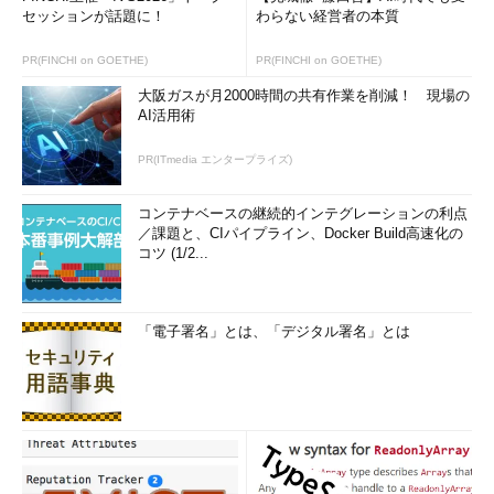
セッションが話題に！
わらない経営者の本質
この指摘には、被告も黙らざるを得ない。
PR(FINCHI on GOETHE)
PR(FINCHI on GOETHE)
第二の容疑は「優先度の取り違え」だ。ここでは、2017年8月
の「現状報告」に加えて、2018年1月に実施された「ユーザーア
大阪ガスが月2000時間の共有作業を削減！ 現場の
AI活用術
ンケート」が証拠として提出された。岡島検事は次のように指摘
する。
PR(ITmedia エンタープライズ)
「2017年8月1日時点の報告には、β版にアップロードされたフ
コンテナベースの継続的インテグレーションの利点
ァイルの変換作業を実施し、機能を向上させているとある。しか
／課題と、CIパイプライン、Docker Build高速化の
し、その後の2018年1月15日に営業担当が実施したユーザー候補
コツ (1/2...
向けのアンケートによると、そうした機能と関係のないフィード
バックがある。βリリースの目的は、フィードバックから活動全
般を改善することなのに『アップロードファイルの変換』という
「電子署名」とは、「デジタル署名」とは
分かりやすい作業に没頭していたように見える。POのエゴでバ
ックログの優先度を取り違えてはいなかったか？」
確かに、2018年1月のアンケートでは、「登録は行ったが見積
もりまで進まなかった」ユーザーからのフィードバックとして
「見積もり段階では開示できないものがほとんどなため」「コン
パイル費用が高そう」といった、サービスそのものの機能とは直