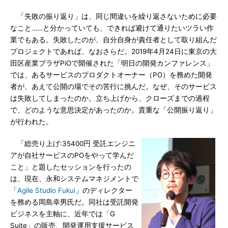
「失敗の振り返り」は、同じ間違いを繰り返さないために必要
なこと……と分かっていても、できれば避けて通りたいツラい作
業でもある。失敗したのが、自分自身が責任者として取り組んだ
プロジェクトであれば、なおさらだ。2019年4月24日に東京の大
田区産業プラザPiOで開催された「明日の開発カンファレンス」
では、あるサービスのプロダクトオーナー（PO）を務めた開発
者が、あえて公開の場でその苦行に挑んだ。なぜ、そのサービス
は失敗してしまったのか。立ち上げから、クローズまでの過程
で、どのような意思決定があったのか。貴重な「公開振り返り」
が行われた。
「総売り上げ:35400円 受託エンジニ
アが自社サービスのPOをやって学んだ
こと」と題したセッションを行ったの
は、現在、永和システムマネジメントで
「
Agile Studio Fukui
」のディレクター
を務める岡島幸男氏だ。同社は受託開発
ビジネスを主軸に、近年では「G
Suite」の販売、開発運用支援サービス