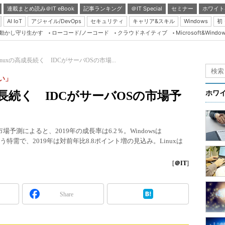
連載まとめ読み＠IT eBook
記事ランキング
＠IT Special
セミナー
ホワイト
AI IoT
アジャイル/DevOps
セキュリティ
キャリア&スキル
Windows
初
り動かし守り生かす
ローコード/ノーコード
クラウドネイティブ
Microsoft&Windo
Server & Storage
HTML5 + UX
Linuxの高成長続く IDCがサーバOSの市場...
Smart & Social
ない」
Coding Edge
の高成長続く IDCがサーバOSの市場予
ホワ
Java Agile
Database Expert
市場予測によると、2019年の成長率は6.2％。Windowsは
Linux ＆ OSS
終了に伴う特需で、2019年は対前年比8.8ポイント増の見込み。Linuxは
Master of IP Networ
[
＠IT
]
Security & Trust
Test & Tools
Share
Insider.NET
ブログ