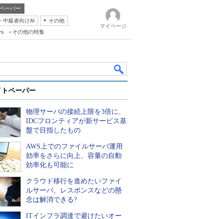
ペーパー
・中級者向けAI
その他
マイページ
ws
その他の特集
イトペーパー
物理サーバの接続上限を3倍に、
IDCフロンティアが新サービス基
盤で目指したもの
AWS上でのファイルサーバ運用
k
効率をさらに向上、容量の自動
効率化も可能に
クラウド移行を進めたいファイ
ルサーバ、レスポンスなどの懸
念は解消できる?
ITインフラ調達で避けたいオー