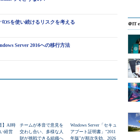
バOSを使い続けるリスクを考える
＠IT e
ws Server 2016への移行方法
晋】AI時
チームが本音で意見を
Windows Server「セキュ
い経営
交わし合い、多様な人
アブート証明書」“2011
財が挑戦できる組織へ
年版”が順次失効、2026