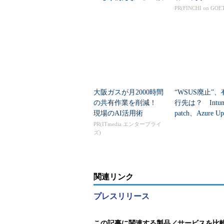
解を正す
PR(FINCHI on GOE
大阪ガスが月2000時間
“WSUS廃止”
の共有作業を削減！
行先は？ Intun
現場のAI活用術
patch、Azure Up
nagerの違いを整.
PR(ITmedia エンタープライ
ズ)
関連リンク
プレスリリース
この記事に関連する製品／サービスを比