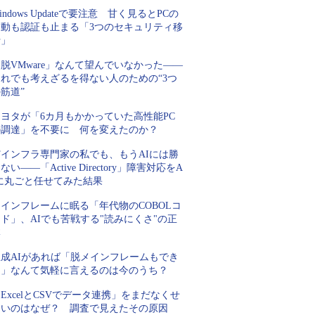
indows Updateで要注意 甘く見るとPCの
起動も認証も止まる「3つのセキュリティ移
行」
脱VMware」なんて望んでいなかった――
それでも考えざるを得ない人のための“3つ
筋道”
トヨタが「6カ月もかかっていた高性能PC
の調達」を不要に 何を変えたのか？
Tインフラ専門家の私でも、もうAIには勝
ない――「Active Directory」障害対応をA
Iに丸ごと任せてみた結果
インフレームに眠る「年代物のCOBOLコ
ド」、AIでも苦戦する"読みにくさ"の正
体
生成AIがあれば「脱メインフレームもでき
る」なんて気軽に言えるのは今のうち？
ExcelとCSVでデータ連携」をまだなくせ
ないのはなぜ？ 調査で見えたその原因