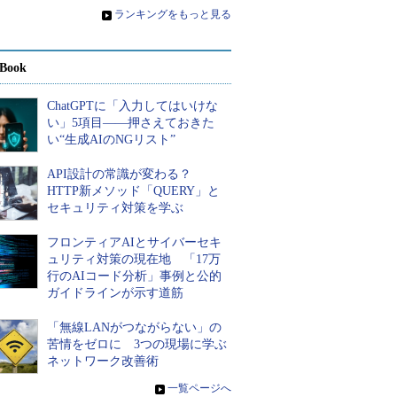
»
ランキングをもっと見る
Book
ChatGPTに「入力してはいけな
い」5項目――押さえておきた
い“生成AIのNGリスト”
API設計の常識が変わる？
HTTP新メソッド「QUERY」と
セキュリティ対策を学ぶ
フロンティアAIとサイバーセキ
ュリティ対策の現在地 「17万
行のAIコード分析」事例と公的
ガイドラインが示す道筋
「無線LANがつながらない」の
苦情をゼロに 3つの現場に学ぶ
ネットワーク改善術
»
一覧ページへ