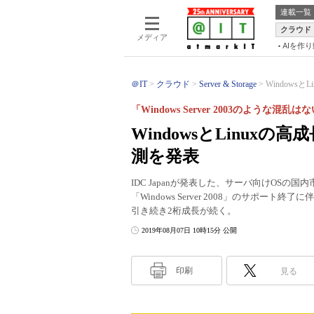
連載一覧
クラウド
メディア
AIを作
＠IT
クラウド
Server & Storage
Windowsと
「Windows Server 2003のような混乱は
WindowsとLinux
測を発表
IDC Japanが発表した、サーバ向けOSの国内
「Windows Server 2008」のサポート
引き続き2桁成長が続く。
2019年08月07日 10時15分 公開
印刷
見る