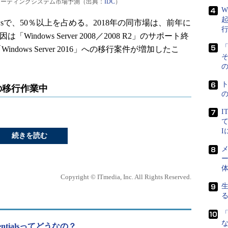
オペレーティングシステム市場予測（出典：
IDC
）
W
sで、50％以上を占める。2018年の同市場は、前年に
indows Server 2008／2008 R2」のサポート終
「
ndows Server 2016」への移行案件が増加したこ
の
の移行作業中
I
て
続きを読む
メ
ー
Copyright © ITmedia, Inc. All Rights Reserved.
「
Essentialsってどうなの？