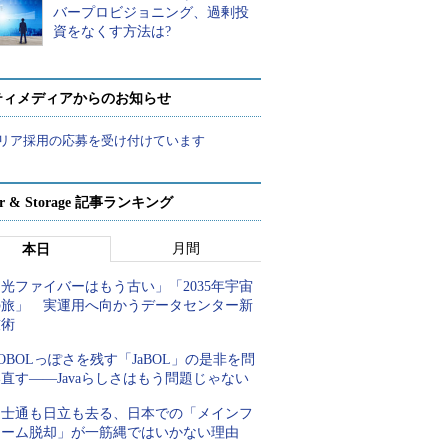
バープロビジョニング、過剰投
資をなくす方法は?
ティメディアからのお知らせ
リア採用の応募を受け付けています
ver & Storage 記事ランキング
月間
本日
光ファイバーはもう古い」「2035年宇宙
の旅」 実運用へ向かうデータセンター新
技術
OBOLっぽさを残す「JaBOL」の是非を問
直す――Javaらしさはもう問題じゃない
富士通も日立も去る、日本での「メインフ
レーム脱却」が一筋縄ではいかない理由