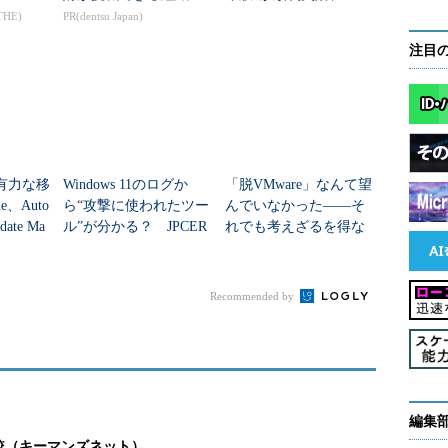
年6月から
THE)
PR(dentsu Japan)
注目
、有力な移
Windows 11のログか
「脱VMware」なんて望
e、Auto
ら“攻撃に使われたツー
んでいなかった――そ
date Ma
ル”が分かる？ JPCER
れでも考えざるを得な
..
T/CCの無料分析シート
い人のための“3つの筋
道”
Recommended by
編集
較（キーマンズネット）