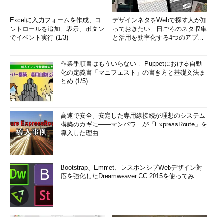
Excelに入力フォームを作成、コ
デザインネタをWebで探す人が知
ントロールを追加、表示、ボタン
っておきたい、日ごろのネタ収集
でイベント実行 (1/3)
と活用を効率化する4つのアプリ
(1/3)
作業手順書はもういらない！ Puppetにおける自動
化の定義書「マニフェスト」の書き方と基礎文法ま
とめ (1/5)
高速で安全、安定した専用線接続が理想のシステム
構築のカギに――マンパワーが「ExpressRoute」を
導入した理由
Bootstrap、Emmet、レスポンシブWebデザイン対
応を強化したDreamweaver CC 2015を使ってみ...