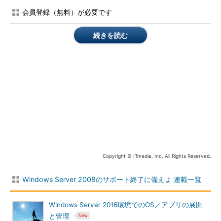
会員登録（無料）が必要です
このように、Windows Serverには2つの移行方法があるが、選
択のポイントの1つに挙げられるのは、
既存のハードウェアを継
続きを読む
続して利用するかどうか
になる。Windows Server 2008を利用し
ているハードウェアは10年近く使われている場合も考えられるた
め、今後、故障する確率も高まっている可能性がある。その点を
考慮して、移行方法を選択したい。
また、アップグレードではなく、新規インストールの場合は、
アプリケーションやデータなどの移行工数も発生する。これにつ
いては、次のトピックから解説するので、どの程度の工数が発生
するかを見積もる際の参考にしてほしい。
サーバの役割別に見るWindows Server 2016への移行方法
Copyright © ITmedia, Inc. All Rights Reserved.
新しいサーバハードウェアにWindows Server 2016を新規イン
Windows Server 2008のサポート終了に備えよ 連載一覧
ストールする場合、既存のサーバ構成はどのようにして新環境に
移行すればよいだろうか。ここからは、サーバの役割別に移行方
法を紹介していく。
Windows Server 2016環境でのOS／アプリの展開
と管理