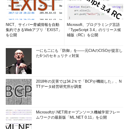
NICT、サイバー脅威情報を自動
Microsoft、プログラミング言語
集約できるWebアプリ「EXIST」
「TypeScript 3.4」のリリース候
を公開
補版（RC）を公開
一にも二にも「防御」を――元CIAのCISOが提言し
た6つのセキュリティ対策
2018年の災害では34.2％で「BCPが機能した」、N
TTデータ経営研究所が調査
Microsoftが.NET用オープンソース機械学習フレー
ムワークの最新版「ML.NET 0.11」を公開