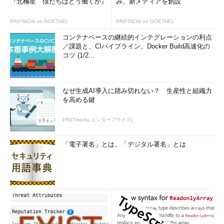
『北極星 僕たちはどう働くか』
み、新メディアを創設
で扱うバージョンでも同じ方法で移行が可能である）。
PR(FINCHI on GOETHE)
PR(FINCHI on GOETHE)
Active Directoryドメインの再編とオブジェクトの移行
コンテナベースの継続的インテグレーションの利点
（＠IT）
／課題と、CIパイプライン、Docker Build高速化の
コツ (1/2...
ファイルサーバを移行する場合
なぜ生成AI導入に踏み切れない？ 生産性と組織力
を高める鍵
PR(ITmedia エンタープライズ)
「電子署名」とは、「デジタル署名」とは