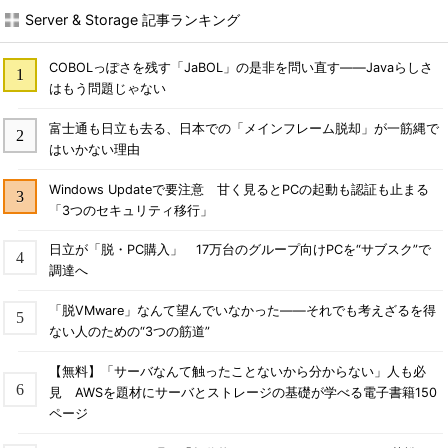
Server & Storage 記事ランキング
COBOLっぽさを残す「JaBOL」の是非を問い直す――Javaらしさ
はもう問題じゃない
富士通も日立も去る、日本での「メインフレーム脱却」が一筋縄で
はいかない理由
Windows Updateで要注意 甘く見るとPCの起動も認証も止まる
「3つのセキュリティ移行」
日立が「脱・PC購入」 17万台のグループ向けPCを“サブスク”で
調達へ
「脱VMware」なんて望んでいなかった――それでも考えざるを得
ない人のための“3つの筋道”
【無料】「サーバなんて触ったことないから分からない」人も必
見 AWSを題材にサーバとストレージの基礎が学べる電子書籍150
ページ