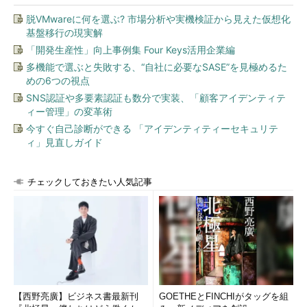
脱VMwareに何を選ぶ? 市場分析や実機検証から見えた仮想化
基盤移行の現実解
「開発生産性」向上事例集 Four Keys活用企業編
多機能で選ぶと失敗する、“自社に必要なSASE”を見極めるた
めの6つの視点
SNS認証や多要素認証も数分で実装、「顧客アイデンティテ
図2
Active Directoryドメインを移行する2つの方法
ィー管理」の変革術
今すぐ自己診断ができる 「アイデンティティーセキュリテ
なお、「方法1」に関する具体的な手順については、Windows
ィ」見直しガイド
Server 2003からWindows Server 2012へ移行する方法と同じで
あり、以前に以下の記事で紹介している。Windows Server 2003
チェックしておきたい人気記事
をWindows Server 2008に、Windows Server 2012をWindows
Server 2016に読み替えて参考にしてほしい。
Active Directoryドメインをアップグレードする
（＠IT）
また、「方法2」の新しいドメインを作成して移行する方法に
ついては、以下の記事で紹介しているので、こちらも合わせて参
考にしていただければ幸いだ（こちらもWindows Server 2003か
【西野亮廣】ビジネス書最新刊
GOETHEとFINCHIがタッグを組
らWindows Server 2012へ移行する方法で書かれているが、本稿