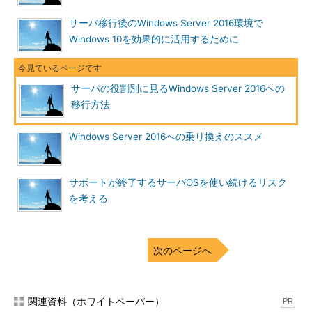
●Active Directoryを移行する場合
サーバ移行後のWindows Server 2016環境で
まずは、Windows Serverの認証基盤である「Active
Windows 10を効果的に活用するために
Directory」の移行から見ていこう。Active DirectoryをWindows
Server 2008からWindows Server 2016に移行するには、大きく
分けて次の2つの方法が考えられる（
図2
）。
サーバの役割別に見るWindows Server 2016への
移行方法
方法1：
既存のドメインに新しいドメインコントローラ
ーを作成し、Active Directoryの同期によってWindows
Windows Server 2016への乗り換えのススメ
Server 2008のドメインコントローラーにあるオブジェ
クトを移行する
方法2：
新しいドメインを作成し、「Active Directory
サポートが終了するサーバOSを使い続けるリスク
移行ツール（Active Directory Migration Tool：
を考える
ADMT）」を利用してWindows Server 2008のドメイン
にあるオブジェクトを移行する
次のページへ
関連資料（ホワイトペーパー）
PR