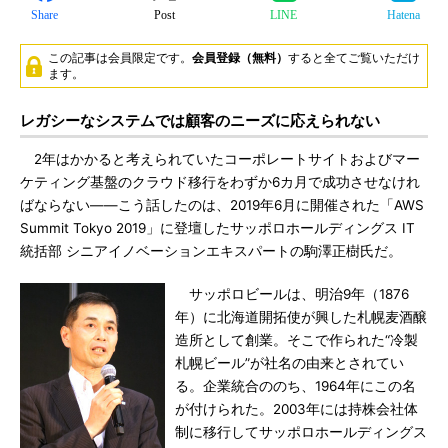
Share
Post
LINE
Hatena
この記事は会員限定です。
会員登録（無料）
すると全てご覧いただけ
ます。
レガシーなシステムでは顧客のニーズに応えられない
2年はかかると考えられていたコーポレートサイトおよびマー
ケティング基盤のクラウド移行をわずか6カ月で成功させなけれ
ばならない――こう話したのは、2019年6月に開催された「AWS
Summit Tokyo 2019」に登壇したサッポロホールディングス IT
統括部 シニアイノベーションエキスパートの駒澤正樹氏だ。
サッポロビールは、明治9年（1876
年）に北海道開拓使が興した札幌麦酒醸
造所として創業。そこで作られた“冷製
札幌ビール”が社名の由来とされてい
る。企業統合ののち、1964年にこの名
が付けられた。2003年には持株会社体
制に移行してサッポロホールディングス