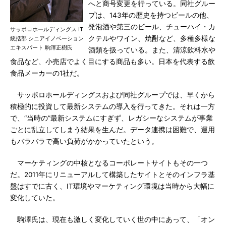
へと商号変更を行っている。同社グルー
プは、143年の歴史を持つビールの他、
発泡酒や第三のビール、チューハイ・カ
サッポロホールディングス IT
クテルやワイン、焼酎など、多種多様な
統括部 シニアイノベーション
エキスパート 駒澤正樹氏
酒類を扱っている。また、清涼飲料水や
食品など、小売店でよく目にする商品も多い。日本を代表する飲
食品メーカーの1社だ。
サッポロホールディングスおよび同社グループでは、早くから
積極的に投資して最新システムの導入を行ってきた。それは一方
で、“当時の”最新システムにすぎず、レガシーなシステムが事業
ごとに乱立してしまう結果を生んだ。データ連携は困難で、運用
もバラバラで高い負荷がかかっていたという。
マーケティングの中核となるコーポレートサイトもその一つ
だ。2011年にリニューアルして構築したサイトとそのインフラ基
盤はすでに古く、IT環境やマーケティング環境は当時から大幅に
変化していた。
駒澤氏は、現在も激しく変化していく世の中にあって、「オン