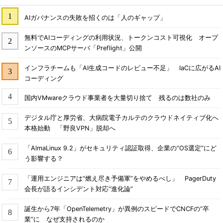
AIガバナンスの失敗を招くのは「人のギャップ」
無料でAIコーディングの利用状況、トークンコスト可視化 オープ
ンソースのMCPサーバ「Preflight」公開
インフラチームも「AI生成コードのレビュー不足」 IaCに広がるAI
コーディング
国内VMwareクラウド事業者を大量切り捨て 残るのは数社のみ
デジタル庁と厚労省、大病院電子カルテのクラウドネイティブ化へ
本格始動 「野良VPN」脱却へ
「AlmaLinux 9.2」がセキュリティ認証取得、企業の“OS選定”にど
う影響する？
「運用エンジニアは“燃え尽き予備軍”をやめるべし」 PagerDuty
会長が語るインシデント対応“進化論”
誕生から7年「OpenTelemetry」が異例のスピードでCNCFの“卒
業”に なぜ支持されるのか