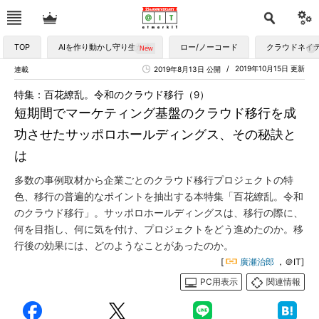
TOP
AIを作り動かし守り生かす
ロー/ノーコード
クラウドネイ
2019年10月15日 更新
連載
2019年8月13日 公開
特集：百花繚乱。令和のクラウド移行（9）
短期間でマーケティング基盤のクラウド移行を成
功させたサッポロホールディングス、その秘訣と
は
多数の事例取材から企業ごとのクラウド移行プロジェクトの特
色、移行の普遍的なポイントを抽出する本特集「百花繚乱。令和
のクラウド移行」。サッポロホールディングスは、移行の際に、
何を目指し、何に気を付け、プロジェクトをどう進めたのか。移
行後の効果には、どのようなことがあったのか。
[
廣瀬治郎
，＠IT]
PC用表示
関連情報