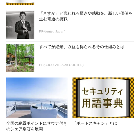
「さすが」と言われる驚きや感動を。新しい価値を
生む電通の挑戦
PR(dentsu Japan)
すべてが絶景、収益も得られるその仕組みとは
PR(COCO VILLA on GOETHE)
全国の絶景ポイントにサウナ付き
「ポートスキャン」とは
のシェア別荘を展開