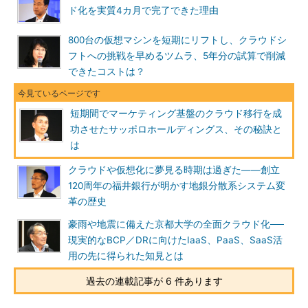
ド化を実質4カ月で完了できた理由
800台の仮想マシンを短期にリフトし、クラウドシ
フトへの挑戦を早めるツムラ、5年分の試算で削減
できたコストは？
短期間でマーケティング基盤のクラウド移行を成
功させたサッポロホールディングス、その秘訣と
は
クラウドや仮想化に夢見る時期は過ぎた――創立
120周年の福井銀行が明かす地銀分散系システム変
革の歴史
豪雨や地震に備えた京都大学の全面クラウド化──
現実的なBCP／DRに向けたIaaS、PaaS、SaaS活
用の先に得られた知見とは
過去の連載記事が 6 件あります