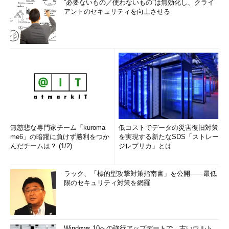
“必要ないもの／使わないもの”は無効化し、クライ
アントのセキュリティを向上させる
無慈悲な専門家チーム「kuroma
低コストでデータの災害復旧対策
me6」の暗躍に負けず勝利をつか
を実現する新たなSDS「ストレー
んだチームは？ (1/2)
ジレプリカ」とは
ラック、「標的型攻撃対策指南書」を公開――最低
限のセキュリティ対策を網羅
Windows 10への強行アップデートで、古いウルト