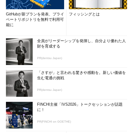
GitHubが新プランを発表、プライ
フィッシングとは
ベートリポジトリを無料で利用可
能に
全員がリーダーシップを発揮し、自分より優れた人
財を育成する
PR(dentsu Japan)
「さすが」と言われる驚きや感動を。新しい価値を
生む電通の挑戦
PR(dentsu Japan)
FINCHI主催「IVS2026」トークセッションが話題
に！
PR(FINCHI on GOETHE)