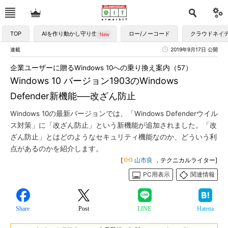
TOP
AIを作り動かし守り生かす
ロー/ノーコード
クラウドネイ
連載
2019年9月17日 公開
企業ユーザーに贈るWindows 10への乗り換え案内（57）
Windows 10 バージョン1903のWindows
Defender新機能──改ざん防止
Windows 10の最新バージョンでは、「Windows Defenderウイル
ス対策」に「改ざん防止」という新機能が追加されました。「改
ざん防止」とはどのようなセキュリティ機能なのか、どういう利
点があるのかを紹介します。
[
山市良
，テクニカルライター]
PC用表示
関連情報
Share
Post
LINE
Hatena