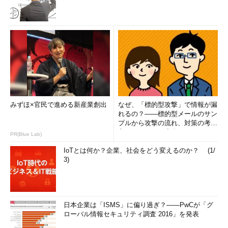
みずほ×官民で進める新産業創出
なぜ、「標的型攻撃」で情報が漏
れるの？――標的型メールのサン
プルから攻撃の流れ、対策の考え
方まで、もう一度分かりやすく
PR(Blue Lab)
解...
IoTとは何か？企業、社会をどう変えるのか？ (1/
3)
日本企業は「ISMS」に偏り過ぎ？――PwCが「グ
ローバル情報セキュリティ調査 2016」を発表