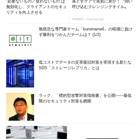
“必要ないもの／使わないもの”は
落とすケアで美肌に差が！〝潤い
無効化し、クライアントのセキュ
呼び込むクレンジングオイル〟
リティを向上させる
PR(DHC｜CanCam.jp)
無慈悲な専門家チーム「kuromame6」の暗躍に負け
ず勝利をつかんだチームは？ (1/2)
低コストでデータの災害復旧対策を実現する新たな
SDS「ストレージレプリカ」とは
ラック、「標的型攻撃対策指南書」を公開――最低
限のセキュリティ対策を網羅