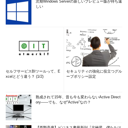
次期Windows Serverの新しいプレビュー版が待ち遠
しい
セルフサービスBIツールって、E
セキュリティの強化に役立つグル
xcelとどう違う？ (1/2)
ープポリシー設定
熟成されて15年、昔も今も変わらないActive Direct
ory――でも、なぜ“Active”なの？
【西野亮廣】ビジネス書最新刊『北極星 僕たちは