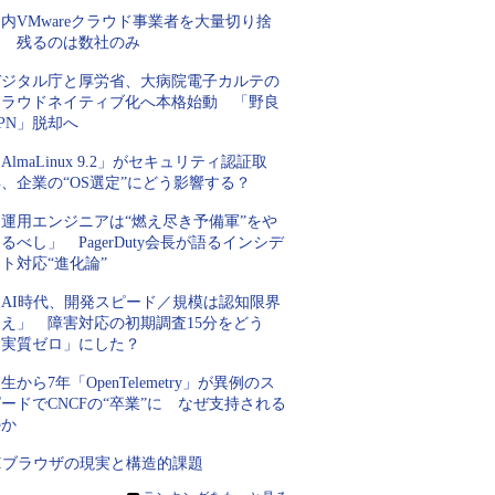
内VMwareクラウド事業者を大量切り捨
て 残るのは数社のみ
デジタル庁と厚労省、大病院電子カルテの
クラウドネイティブ化へ本格始動 「野良
PN」脱却へ
AlmaLinux 9.2」がセキュリティ認証取
、企業の“OS選定”にどう影響する？
「運用エンジニアは“燃え尽き予備軍”をや
るべし」 PagerDuty会長が語るインシデ
ト対応“進化論”
「AI時代、開発スピード／規模は認知限界
超え」 障害対応の初期調査15分をどう
「実質ゼロ」にした？
生から7年「OpenTelemetry」が異例のス
ードでCNCFの“卒業”に なぜ支持される
のか
AIブラウザの現実と構造的課題