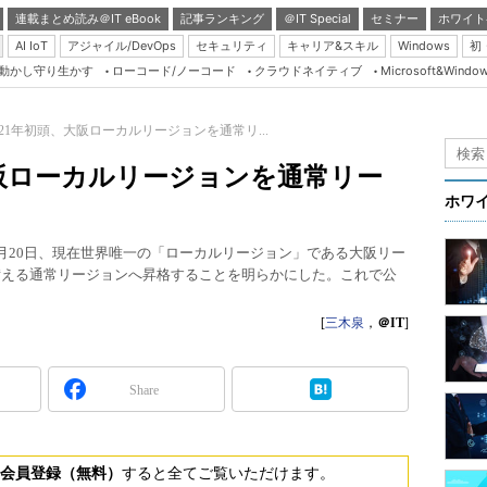
連載まとめ読み＠IT eBook
記事ランキング
＠IT Special
セミナー
ホワイト
AI IoT
アジャイル/DevOps
セキュリティ
キャリア&スキル
Windows
初
り動かし守り生かす
ローコード/ノーコード
クラウドネイティブ
Microsoft&Windo
Server & Storage
HTML5 + UX
021年初頭、大阪ローカルリージョンを通常リ...
Smart & Social
、大阪ローカルリージョンを通常リー
Coding Edge
ホワ
Java Agile
1月20日、現在世界唯一の「ローカルリージョン」である大阪リー
Database Expert
を備える通常リージョンへ昇格することを明らかにした。これで公
Linux ＆ OSS
[
三木泉
，
＠IT
]
Master of IP Networ
Security & Trust
Share
Test & Tools
Insider.NET
ブログ
会員登録（無料）
すると全てご覧いただけます。