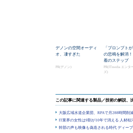
解説
デノンの空間オーディ
「プロンプトが
オ、凄すぎた
の悲鳴を解消！
着のステップ
PR(デノン)
PR(ITmedia エン
ズ)