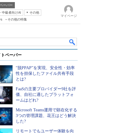
ペーパー
・中級者向けAI
その他
マイページ
ws
その他の特集
イトペーパー
“脱PPAP”を実現、安全性・効率
性を担保したファイル共有手段
とは?
FaaSの主要プロバイダー9社を評
k
価、自社に適したプラットフォ
ームはどれ?
Microsoft Teams運用で顕在化する
3つの管理課題、花王はどう解決
した?
リモートでもユーザー体験を向