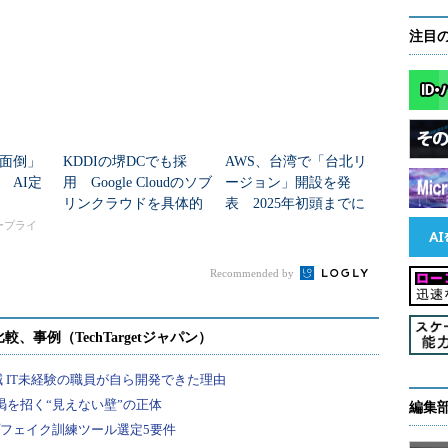
った？
注目
面倒」
KDDIの堺DCでも採
AWS、台湾で「台北リ
 AI定
用 Google Cloudのソブ
ージョン」開設を発
リンクラウドを具体的
表 2025年初頭までに
に説明
提供開始予定
タープライ
Recommended by
編集