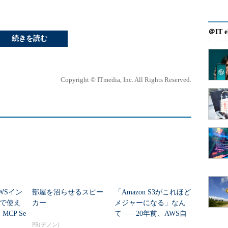
＠IT e
続きを読む
Copyright © ITmedia, Inc. All Rights Reserved.
WSイン
部屋を沼らせるスピー
「Amazon S3がこれほど
で使え
カー
メジャーになる」なん
MCP Se
て――20年前、AWS自
役立つのか
身でさえ想像できなか
PR(デノン)