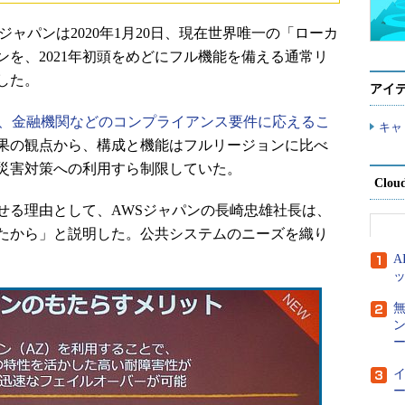
ャパンは2020年1月20日、現在世界唯一の「ローカ
を、2021年初頭をめどにフル機能を備える通常リ
した。
アイ
、金融機関などのコンプライアンス要件に応えるこ
キャ
果の観点から、構成と機能はフルリージョンに比べ
災害対策への利用すら制限していた。
Clou
せる理由として、AWSジャパンの長崎忠雄社長は、
たから」と説明した。公共システムのニーズを織り
ー
ー