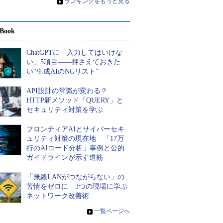
»
ランキングをもっと見る
Book
ChatGPTに「入力してはいけな
い」5項目――押さえておきた
い“生成AIのNGリスト”
API設計の常識が変わる？
HTTP新メソッド「QUERY」と
セキュリティ対策を学ぶ
フロンティアAIとサイバーセキ
ュリティ対策の現在地 「17万
行のAIコード分析」事例と公的
ガイドラインが示す道筋
「無線LANがつながらない」の
苦情をゼロに 3つの現場に学ぶ
ネットワーク改善術
»
一覧ページへ