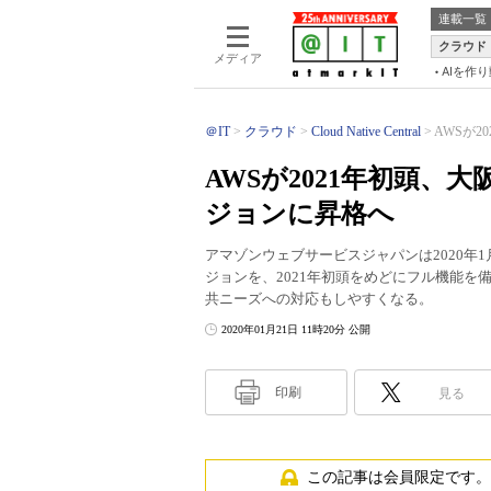
連載一覧
クラウド
メディア
AIを作
＠IT
クラウド
Cloud Native Central
AWSが2
AWSが2021年初頭
ジョンに昇格へ
アマゾンウェブサービスジャパンは2020年
ジョンを、2021年初頭をめどにフル機能
共ニーズへの対応もしやすくなる。
2020年01月21日 11時20分 公開
印刷
見る
この記事は会員限定です。