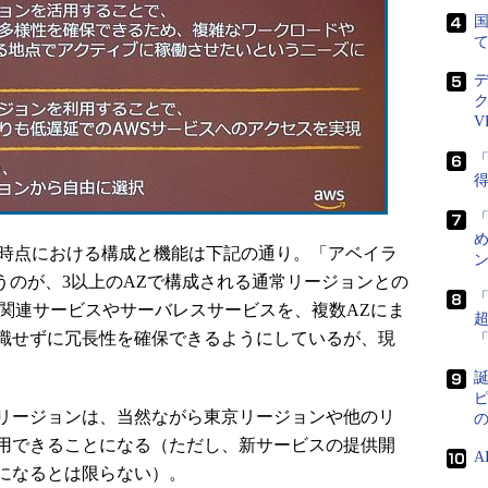
国
V
「
得
め
時点における構成と機能は下記の通り。「アベイラ
ン
うのが、3以上のAZで構成される通常リージョンとの
タ関連サービスやサーバレスサービスを、複数AZにま
識せずに冗長性を確保できるようにしているが、現
誕
ピ
リージョンは、当然ながら東京リージョンや他のリ
用できることになる（ただし、新サービスの提供開
になるとは限らない）。