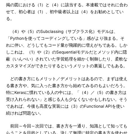
掲の図における（1）と（4）に該当する。本連載ではそれに合わ
せて、初心者は（1）、初中級者以上は（4）をお勧めとしてい
る。
（4）や（5）のSubclassing（サブクラス化）モデルは、
「Pythonを使ってコーディングしている」感がより強まる。そ
れに伴い、どうしてもコード量が飛躍的に増えがちである。しか
しこれは、（1）や（2）のSequentialモデルだとメソッド内に隠
蔽（いんぺい）されていた学習処理を細かく制御したり、柔軟な
カスタマイズができたりするというメリットの裏返しでもある。
どの書き方にもメリット／デメリットはあるので、まずは使え
る書き方や、気に入った書き方から始めてみるのもよいだろう。
特にKerasに慣れている人の中には、「（4）／（5）の書き方は
受け入れられない」と感じる人も少なくないかもしれない。そう
であれば、今後も高度な実装には（3）のFunctional APIを使い
続ければ問題ない。
前回～今回～次回では、書き方を一通り、知識として知っても
らうことを目的としている。決して無理に特定の書き方を使わせ