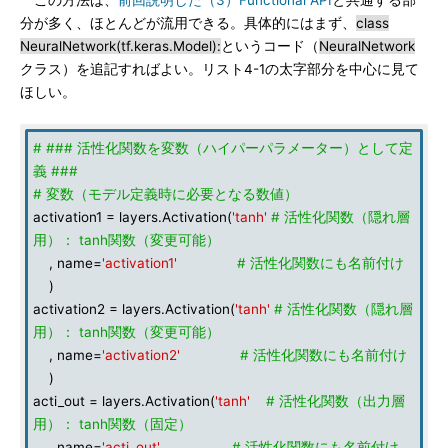
この方法は、
前回説明した（3）Functional API
と共通する部
分が多く、ほとんどが流用できる。具体的にはまず、
class
NeuralNetwork(tf.keras.Model):
というコード（
NeuralNetwork
クラス）を追記すればよい。リスト4-1の太字部分を中心に見て
ほしい。
# ### 活性化関数を変数（ハイパーパラメーター）として定
義 ###
# 変数（モデル定義時に必要となる数値）
activation1 = layers.Activation(
'tanh'
# 活性化関数（隠れ層
用）： tanh関数（変更可能）
, name=
'activation1'
# 活性化関数にも名前付け
)
activation2 = layers.Activation(
'tanh'
# 活性化関数（隠れ層
用）： tanh関数（変更可能）
, name=
'activation2'
# 活性化関数にも名前付け
)
acti_out = layers.Activation(
'tanh'
# 活性化関数（出力層
用）： tanh関数（固定）
, name=
'acti_out'
# 活性化関数にも名前付け