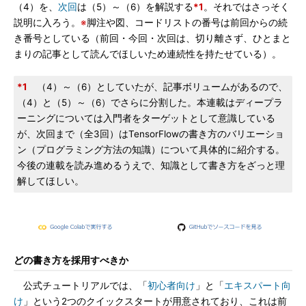
（4）を、
次回
は（5）～（6）を解説する
*1
。それではさっそく
説明に入ろう。
※
脚注や図、コードリストの番号は前回からの続
き番号としている（前回・今回・次回は、切り離さず、ひとまと
まりの記事として読んでほしいため連続性を持たせている）。
*1
（4）～（6）としていたが、記事ボリュームがあるので、
（4）と（5）～（6）でさらに分割した。本連載はディープラ
ーニングについては入門者をターゲットとして意識している
が、次回まで（全3回）はTensorFlowの書き方のバリエーショ
ン（プログラミング方法の知識）について具体的に紹介する。
今後の連載を読み進めるうえで、知識として書き方をざっと理
解してほしい。
どの書き方を採用すべきか
公式チュートリアルでは、「
初心者向け
」と「
エキスパート向
け
」という2つのクイックスタートが用意されており、これは前