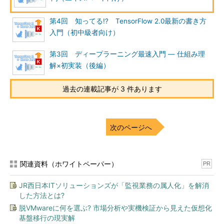
第4回 知ってる!? TensorFlow 2.0最新の書き方
入門（初中級者向け）
第3回 ディープラーニング最速入門 ― 仕組み理
解×初実装（後編）
過去の連載記事が 3 件あります
次のページへ
関連資料（ホワイトペーパー）
PR
JR西日本ITソリューションズが「監視業務の属人化」を解消
した方法とは?
脱VMwareに何を選ぶ? 市場分析や実機検証から見えた仮想化
基盤移行の現実解