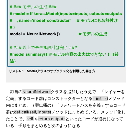
# ### モデルの生成 ###
# model = tf.keras.Model(inputs=inputs, outputs=outputs
# , name='model_constructor' # モデルにも名前付け
# )
model
=
NeuralNetwork
()
# モデルの生成
# ### 以上でモデル設計は完了 ###
#model.summary() # モデル内容の出力はできない！（後
述）
リスト4-1 Modelクラスのサブクラス化を利用した書き方
独自の
NeuralNetwork
クラスを追加したうえで、「レイヤーを
定義」するコード群はコンストラクターとなる
__init__()
メソッド
内にまとめ、（順伝播の）「フォワードパスを定義」するコード
群は
def call(self, inputs)
メソッドにまとめている。メソッド化し
たことで、
self.
や
return outputs
といったコードが必要になって
いる。手順をまとめると次のようになる。