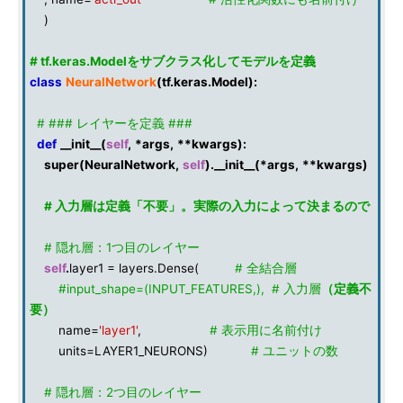
)
# tf.keras.Modelをサブクラス化してモデルを定義
class
NeuralNetwork
(
tf
.
keras
.
Model
):
# ### レイヤーを定義 ###
def
__init__
(
self
,
*
args
,
**
kwargs
):
super
(
NeuralNetwork
,
self
)
.
__init__
(
*
args
,
**
kwargs
)
# 入力層は定義「不要」。実際の入力によって決まるので
# 隠れ層：1つ目のレイヤー
self
.
layer1 = layers.Dense(
# 全結合層
#input_shape=(INPUT_FEATURES,), # 入力層
（定義不
要）
name=
'layer1'
,
# 表示用に名前付け
units=LAYER1_NEURONS)
# ユニットの数
# 隠れ層：2つ目のレイヤー