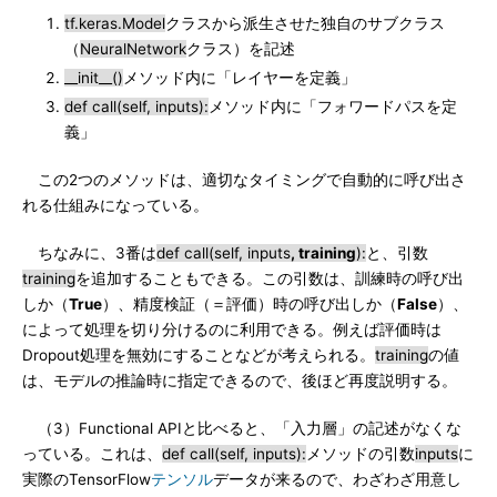
tf.keras.Model
クラスから派生させた独自のサブクラス
（
NeuralNetwork
クラス）を記述
__init__()
メソッド内に「レイヤーを定義」
def call(self, inputs):
メソッド内に「フォワードパスを定
義」
この2つのメソッドは、適切なタイミングで自動的に呼び出さ
れる仕組みになっている。
ちなみに、3番は
def call(self, inputs
, training
):
と、引数
training
を追加することもできる。この引数は、訓練時の呼び出
しか（
True
）、精度検証（＝評価）時の呼び出しか（
False
）、
によって処理を切り分けるのに利用できる。例えば評価時は
Dropout処理を無効にすることなどが考えられる。
training
の値
は、モデルの推論時に指定できるので、後ほど再度説明する。
（3）Functional APIと比べると、「入力層」の記述がなくな
っている。これは、
def call(self, inputs):
メソッドの引数
inputs
に
実際のTensorFlow
テンソル
データが来るので、わざわざ用意し