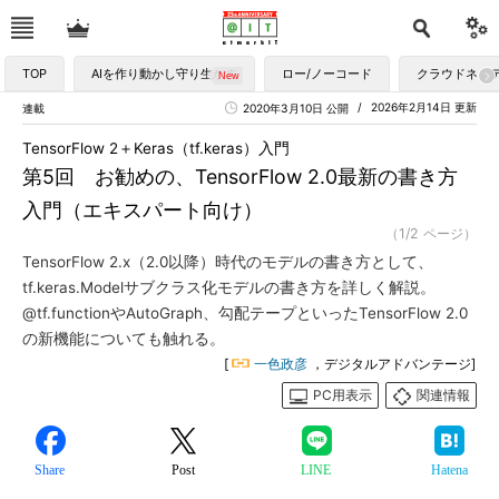
TOP
AIを作り動かし守り生かす
ロー/ノーコード
クラウドネイ
2026年2月14日 更新
連載
2020年3月10日 公開
TensorFlow 2＋Keras（tf.keras）入門
第5回 お勧めの、TensorFlow 2.0最新の書き方
入門（エキスパート向け）
（1/2 ページ）
TensorFlow 2.x（2.0以降）時代のモデルの書き方として、
tf.keras.Modelサブクラス化モデルの書き方を詳しく解説。
@tf.functionやAutoGraph、勾配テープといったTensorFlow 2.0
の新機能についても触れる。
[
一色政彦
，デジタルアドバンテージ]
PC用表示
関連情報
Share
Post
LINE
Hatena