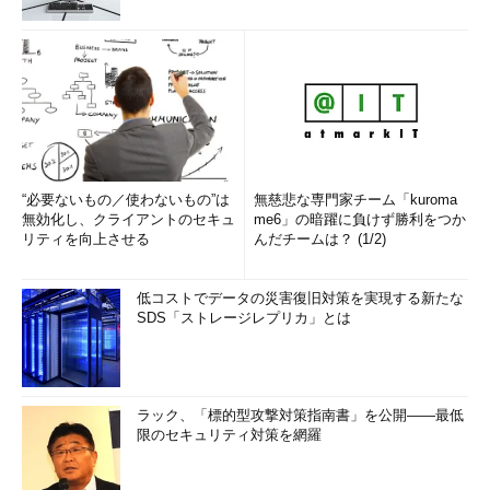
“必要ないもの／使わないもの”は
無慈悲な専門家チーム「kuroma
無効化し、クライアントのセキュ
me6」の暗躍に負けず勝利をつか
リティを向上させる
んだチームは？ (1/2)
低コストでデータの災害復旧対策を実現する新たな
SDS「ストレージレプリカ」とは
ラック、「標的型攻撃対策指南書」を公開――最低
限のセキュリティ対策を網羅