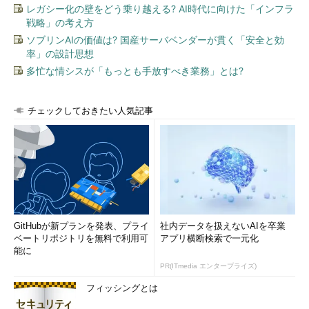
レガシー化の壁をどう乗り越える? AI時代に向けた「インフラ
戦略」の考え方
ソブリンAIの価値は? 国産サーバベンダーが貫く「安全と効
率」の設計思想
多忙な情シスが「もっとも手放すべき業務」とは?
チェックしておきたい人気記事
GitHubが新プランを発表、プライ
社内データを扱えないAIを卒業
ベートリポジトリを無料で利用可
アプリ横断検索で一元化
能に
PR(ITmedia エンタープライズ)
フィッシングとは