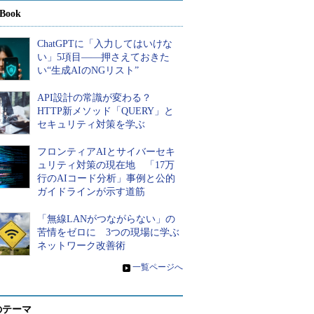
Book
ChatGPTに「入力してはいけな
い」5項目――押さえておきた
い“生成AIのNGリスト”
API設計の常識が変わる？
HTTP新メソッド「QUERY」と
セキュリティ対策を学ぶ
フロンティアAIとサイバーセキ
ュリティ対策の現在地 「17万
行のAIコード分析」事例と公的
ガイドラインが示す道筋
「無線LANがつながらない」の
苦情をゼロに 3つの現場に学ぶ
ネットワーク改善術
»
一覧ページへ
のテーマ