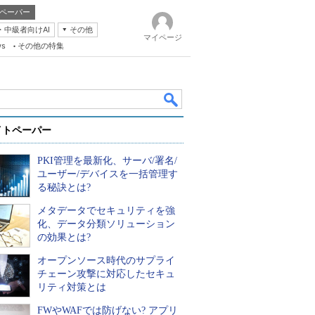
ペーパー
・中級者向けAI
その他
マイページ
ws
その他の特集
イトペーパー
PKI管理を最新化、サーバ/署名/
ユーザー/デバイスを一括管理す
る秘訣とは?
メタデータでセキュリティを強
k
化、データ分類ソリューション
の効果とは?
オープンソース時代のサプライ
チェーン攻撃に対応したセキュ
リティ対策とは
FWやWAFでは防げない? アプリ