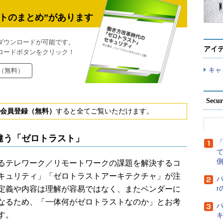
トのまとめ”があります
ダウンロードが可能です。
アイ
ロードボタンをクリック！
キャ
（無料）
Secu
会員登録（無料）
すると全てご覧いただけます。
違う「ゼロトラスト」
側
るテレワーク／リモートワークの課題を解決するコ
キュリティ」「ゼロトラストアーキテクチャ」が注
パ
定義や内容は理解が容易ではなく、またベンダーに
なるため、「一体何がゼロトラストなのか」とお考
パ
す。