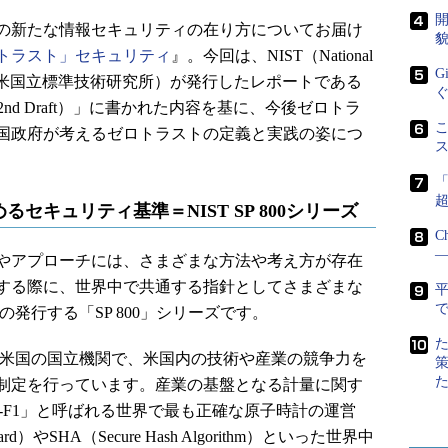
開
の新たな情報セキュリティの在り方についてお届け
貌
トラスト」セキュリティ
』。今回は、NIST（National
G
d Technology：米国立標準技術研究所）が発行したレポートである
hitecture（2nd Draft）」に書かれた内容を基に、今後ゼロトラ
こ
国政府が考えるゼロトラストの定義と実践の姿につ
セキュリティ基準＝NIST SP 800シリーズ
C
―
やアプローチには、さまざまな方法や考え方が存在
する際に、世界中で共通する指針としてさまざまな
で
の発行する「SP 800」シリーズです。
れた米国の国立機関で、米国内の技術や産業の競争力を
制定を行っています。産業の基盤となる計量に関す
T-F1」と呼ばれる世界で最も正確な原子時計の運営
andard）やSHA（Secure Hash Algorithm）といった世界中