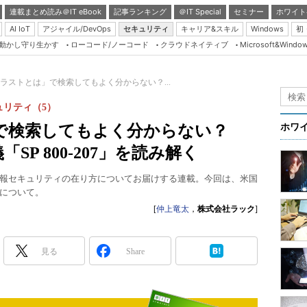
連載まとめ読み＠IT eBook
記事ランキング
＠IT Special
セミナー
ホワイト
AI IoT
アジャイル/DevOps
セキュリティ
キャリア&スキル
Windows
初
り動かし守り生かす
ローコード/ノーコード
クラウドネイティブ
Microsoft&Windo
Server & Storage
HTML5 + UX
ラストとは」で検索してもよく分からない？...
Smart & Social
リティ（5）
Coding Edge
で検索してもよく分からない？
ホワ
Java Agile
P 800-207」を読み解く
Database Expert
報セキュリティの在り方についてお届けする連載。今回は、米国
Linux ＆ OSS
について。
Master of IP Networ
[
仲上竜太
，
株式会社ラック
]
Security & Trust
見る
Share
Test & Tools
Insider.NET
ブログ