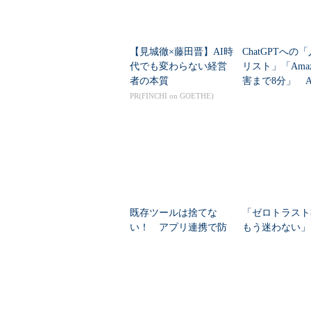
【見城徹×藤田晋】AI時
ChatGPTへの
代でも変わらない経営
リスト」「Amaz
者の本質
害まで8分」 A
セキュリティの
PR(FINCHI on GOETHE)
提”が崩壊
既存ツールは捨てな
「ゼロトラスト
い！ アプリ連携で防
もう迷わない」
ぐ情報のサイロ化
が実践ガイドを
PR(ITmedia エンタープライ
ズ)