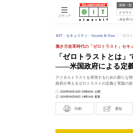
連載一覧
クラウド
メディア
AIを作
＠IT
セキュリティ
Security & Trust
「ゼロト
働き方改革時代の「ゼロトラスト」セキュ
「ゼロトラストとは」
――米国政府による定義「S
デジタルトラストを実現するための新たな情
政府が考えるゼロトラストの定義と実践の姿
2020年08月18日 05時00分 公開
2020年09月09日 14時54分 更新
印刷
通知