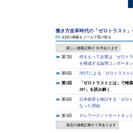
働き方改革時代の「ゼロトラスト」
次回の掲載をメールで受け取る
新しい連載記事が 18 件あります
7
何をもって企業は「ゼロト
を構成する論理コンポーネ
6
NISTによる「ゼロトラス
5
「ゼロトラストとは」で検索し
207」を読み解く
4
日本政府も検討する「ゼロト
なった理由
3
テレワーク／リモートネッ
過去の連載記事が 2 件あります