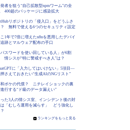
発者を狙う“自己拡散型npmワーム”の全
 400超のパッケージに感染拡大
itHubリポジトリの「侵入口」をどうふさ
ぐ？ 無料で使える6つのセキュリティ設定
こ1年で7倍に増えたn8nを悪用したデバイ
ス追跡とマルウェア配布の手口
「パスワードを使い回している人」が6割
超 情シスが“特に警戒すべき人”は？
hatGPTに「入力してはいけない」5項目―
押さえておきたい“生成AIのNGリスト”
平和ボケの代償？ ニチレイショックの裏
進行する“ド級のデータ漏えい”
たった3人の情シス室、インシデント後の対
策は「むしろ運用を減らす」 どう強化し
た？
»
ランキングをもっと見る