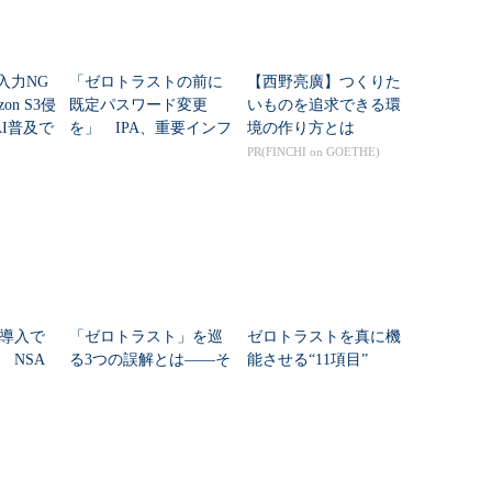
「入力NG
「ゼロトラストの前に
【西野亮廣】つくりた
on S3侵
既定パスワード変更
いものを追求できる環
I普及で
を」 IPA、重要インフ
境の作り方とは
“前
ラを守る「最低限のセ
PR(FINCHI on GOETHE)
キュリティ」を刷新
導入で
「ゼロトラスト」を巡
ゼロトラストを真に機
 NSA
る3つの誤解とは――そ
能させる“11項目”
公開
もそも“境界型防御の代
「テレワーク拡大期の
替”ではない？
ネットワーク移行」は
何が不十分だった？
Recommended by