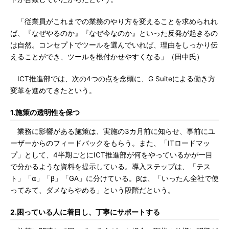
「従業員がこれまでの業務のやり方を変えることを求められれ
ば、『なぜやるのか』『なぜ今なのか』といった反発が起きるの
は自然。コンセプトでツールを選んでいれば、理由をしっかり伝
えることができ、ツールを根付かせやすくなる」（田中氏）
ICT推進部では、次の4つの点を念頭に、G Suiteによる働き方
変革を進めてきたという。
1.施策の透明性を保つ
業務に影響がある施策は、実施の3カ月前に知らせ、事前にユ
ーザーからのフィードバックをもらう。また、「ITロードマッ
プ」として、4半期ごとにICT推進部が何をやっているかが一目
で分かるような資料を提示している。導入ステップは、「テス
ト」「α」「β」「GA」に分けている。βは、「いったん全社で使
ってみて、ダメならやめる」という段階だという。
2.困っている人に着目し、丁寧にサポートする