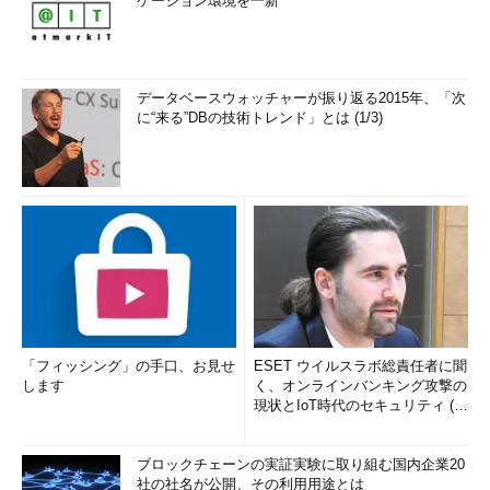
ケーション環境を一新
データベースウォッチャーが振り返る2015年、「次
に“来る”DBの技術トレンド」とは (1/3)
「フィッシング」の手口、お見せ
ESET ウイルスラボ総責任者に聞
します
く、オンラインバンキング攻撃の
現状とIoT時代のセキュリティ (1/
2)
ブロックチェーンの実証実験に取り組む国内企業20
社の社名が公開、その利用用途とは