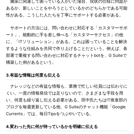
施策に関連して困っている人がいた場合、現状の仕様に問題が
あるか、新しいことをやろうとしているかのどちらかである可能
性がある。こうした人たちを丁寧にサポートする必要がある。
サポートの方法には、問い合わせに対応する「カスタマーサポ
ート」、能動的に手を差し伸べる「カスタマーサクセス」の他
に、「ITソリューション」がある。これは困っていることを解決
するような仕組みを共同で作り上げることだという。例えば、各
部署で重複する問い合わせに対応するチャットbotを、G Suiteで
構築した例があるという。
3.有益な情報は何度も伝える
ナレッジなどの有益な情報も、業務で忙しい社員には伝わりに
くい。一度の情報発信では足りないので、さまざまな手段を用
い、何度も繰り返し伝える必要がある。田中氏たちはIT推進部の
ブログを毎週更新している他、G Suiteのチャット機能「Google
Currents」では、毎日Tipsをつぶやいている。
4.変わった先に何が待っているかを明確に伝える