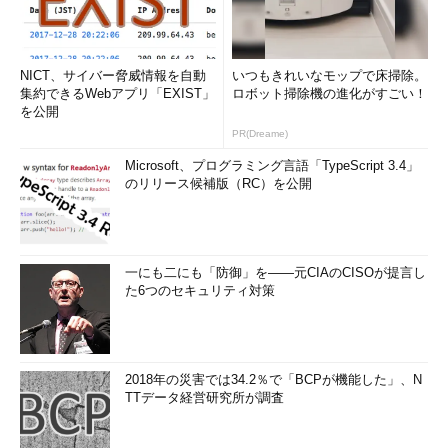
NICT、サイバー脅威情報を自動
いつもきれいなモップで床掃除。
集約できるWebアプリ「EXIST」
ロボット掃除機の進化がすごい！
を公開
PR(Dreame)
Microsoft、プログラミング言語「TypeScript 3.4」
のリリース候補版（RC）を公開
一にも二にも「防御」を――元CIAのCISOが提言し
た6つのセキュリティ対策
2018年の災害では34.2％で「BCPが機能した」、N
TTデータ経営研究所が調査