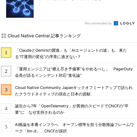
Recommended by
Cloud Native Central 記事ランキング
「ClaudeとGeminiの躍進」も「AIエージェントの波」も、来た
る“IT運用の変化”の序章に過ぎない？
「運用エンジニアは“燃え尽き予備軍”をやめるべし」 PagerDuty
会長が語るインシデント対応“進化論”
Cloud Native Community Japanキックオフミートアップで語られ
たクラウドネイティブの現在と日本の貢献
誕生から7年「OpenTelemetry」が異例のスピードでCNCFの“卒
業”に なぜ支持されるのか
AI推論を本番インフラへ オープン標準を担う分散推論フレームワ
ーク「llm-d」、CNCFが採択