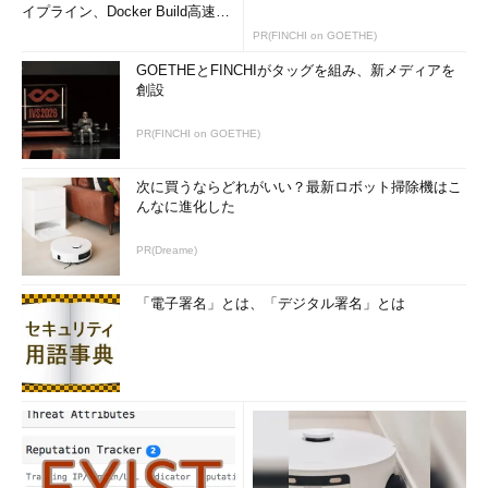
イプライン、Docker Build高速化
のコツ (1/2...
PR(FINCHI on GOETHE)
GOETHEとFINCHIがタッグを組み、新メディアを
創設
PR(FINCHI on GOETHE)
次に買うならどれがいい？最新ロボット掃除機はこ
んなに進化した
PR(Dreame)
「電子署名」とは、「デジタル署名」とは