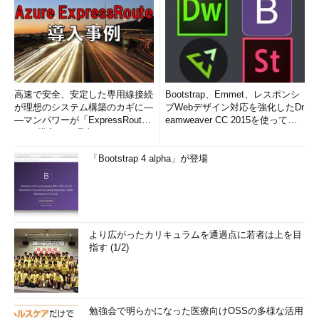
高速で安全、安定した専用線接続
Bootstrap、Emmet、レスポンシ
が理想のシステム構築のカギに―
ブWebデザイン対応を強化したDr
―マンパワーが「ExpressRout
eamweaver CC 2015を使って
e」を導入した理由
み...
「Bootstrap 4 alpha」が登場
より広がったカリキュラムを通過点に若者は上を目
指す (1/2)
勉強会で明らかになった医療向けOSSの多様な活用