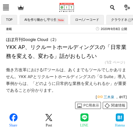
TOP
AIを作り動かし守り生かす
ロー/ノーコード
クラウドネイ
連載
2020年9月8日 公開
ほぼ月刊Google Cloud（2）
YKK AP、リクルートホールディングスの「日常業
務を変える、変わる」話がおもしろい
（1/2 ページ）
働き方改革におけるITツールは、あくまでもツールでしかありま
せん。YKK APとリクルートホールディングスの「G Suite」導入
事例からは、「どのように日常的な業務を変えられるか」が重要
であることが分かります。
[
三木泉
，＠IT]
PC用表示
関連情報
Share
Post
LINE
Hatena