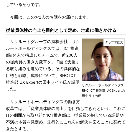
しているそうです。
今回は、このお2人のお話をお届けします。
従業員体験の向上を目的として定め、地道に働きかける
リクルートグループの持株会社、リク
ルートホールディングスでは、ICT推進
部の4人で構成したチームで、約200人
の従業員の働き方変革を、IT面で支援す
る取り組みを進めている。その具体的な
目標と戦略、成果について、RHC ICT
推進部 UX Expertの田中ライカ氏が説明
リクルートホールディングス
した。
RHC ICT 推進部 UX Expertの
田中ライカ氏
リクルートホールディングスの働き方
改革では、「従業員体験の向上」を目指してきたという。これに
ITの側面から取り組むICT推進部は、従業員の抱えている課題や
不満の本質を見定め、先行的にこれらの解決を図ることに努めて
きたとする。