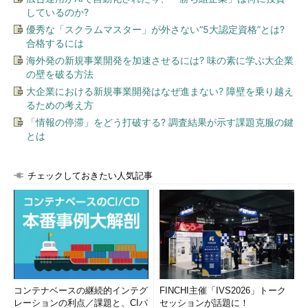
しているのか?
優秀な「スクラムマスター」が外さない“5大認定資格”とは?
合格するには
海外発の新規事業開発を加速させるには? 味の素に学ぶ大企業
の壁を破る方法
大企業における新規事業開発はなぜ進まない? 障壁を乗り越え
るための考え方
「情報の停滞」をどう打破する? 調査結果が示す課題克服の鍵
とは
チェックしておきたい人気記事
コンテナベースの継続的インテグ
FINCHI主催「IVS2026」トーク
レーションの利点／課題と、CIパ
セッションが話題に！