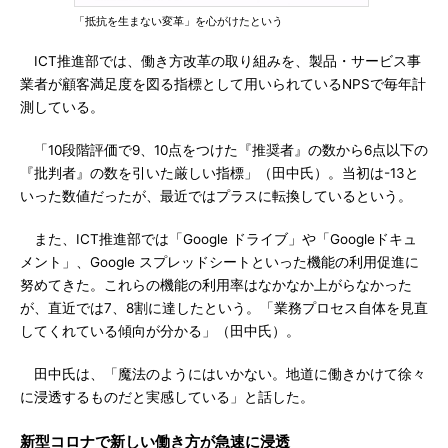
「抵抗を生まない変革」を心がけたという
ICT推進部では、働き方改革の取り組みを、製品・サービス事
業者が顧客満足度を図る指標として用いられているNPSで毎年計
測している。
「10段階評価で9、10点をつけた『推奨者』の数から6点以下の
『批判者』の数を引いた厳しい指標」（田中氏）。当初は-13と
いった数値だったが、最近ではプラスに転換しているという。
また、ICT推進部では「Google ドライブ」や「Googleドキュ
メント」、Google スプレッドシートといった機能の利用促進に
努めてきた。これらの機能の利用率はなかなか上がらなかった
が、直近では7、8割に達したという。「業務プロセス自体を見直
してくれている傾向が分かる」（田中氏）。
田中氏は、「魔法のようにはいかない。地道に働きかけて徐々
に浸透するものだと実感している」と話した。
新型コロナで新しい働き方が急速に浸透