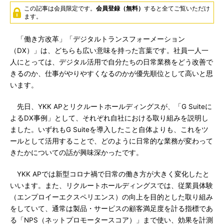
この記事は会員限定です。
会員登録（無料）
すると全てご覧いただけ
ます。
「働き方改革」「デジタルトランスフォーメーション
（DX）」は、どちらも広い意味を持った言葉です。社員一人一
人にとっては、デジタル活用で自分たちの日常業務をどう改善で
きるのか、仕事がやりやすくなるのかが優先順位として高いと思
います。
先日、YKK APとリクルートホールディングスが、「G Suiteに
よるDX事例」として、それぞれ自社における取り組みを説明し
ました。いずれもG Suiteを導入したこと自体よりも、これをツ
ールとして活用することで、どのように日常的な業務が変わって
きたかについての話が興味深かったです。
YKK APでは新型コロナ禍で日常の働き方が大きく変化したと
いいます。また、リクルートホールディングスでは、従業員体験
（エンプロイーエクスペリエンス）の向上を目的とした取り組み
をしていて、通常は製品・サービスの顧客満足度を計る指標であ
る「NPS（ネットプロモータースコア）」まで使い、効果を計測