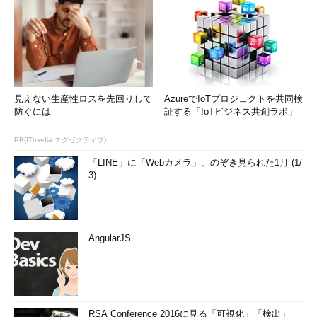
見えない生産性ロスを先回りして
AzureでIoTプロジェクトを共同検
防ぐには
証する「IoTビジネス共創ラボ」
PR(ITmedia エグゼクティブ)
「LINE」に「Webカメラ」、のぞき見られた1月 (1/
3)
AngularJS
RSA Conference 2016に見る「可視化」「検出」