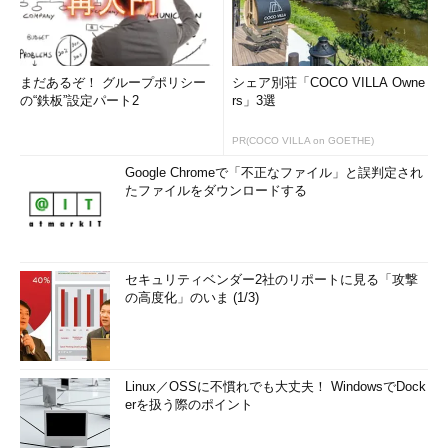
まだあるぞ！ グループポリシー
シェア別荘「COCO VILLA Owne
の“鉄板”設定パート2
rs」3選
PR(COCO VILLA on GOETHE)
Google Chromeで「不正なファイル」と誤判定され
たファイルをダウンロードする
セキュリティベンダー2社のリポートに見る「攻撃
の高度化」のいま (1/3)
Linux／OSSに不慣れでも大丈夫！ WindowsでDock
erを扱う際のポイント