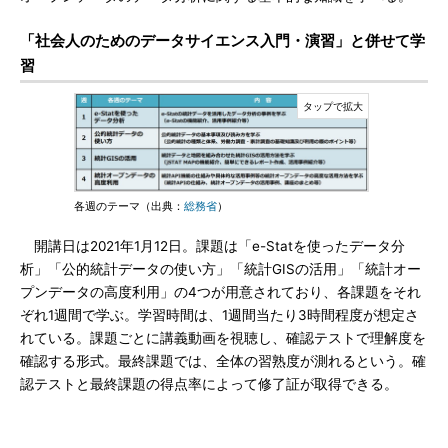
「社会人のためのデータサイエンス入門・演習」と併せて学
習
各週のテーマ（出典：
総務省
）
開講日は2021年1月12日。課題は「e-Statを使ったデータ分
析」「公的統計データの使い方」「統計GISの活用」「統計オー
プンデータの高度利用」の4つが用意されており、各課題をそれ
ぞれ1週間で学ぶ。学習時間は、1週間当たり3時間程度が想定さ
れている。課題ごとに講義動画を視聴し、確認テストで理解度を
確認する形式。最終課題では、全体の習熟度が測れるという。確
認テストと最終課題の得点率によって修了証が取得できる。