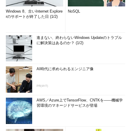
Windows 8、古いInternet Explore
NoSQL
rのサポートが終了した日 (1/2)
進まない、終わらないWindows Updateのトラブル
に解決策はあるのか？ (1/2)
AI時代に求められるエンジニア像
PR(＠IT)
AWS／Azure上でTensorFlow、CNTKを――機械学
習環境のマネージドサービスが登場