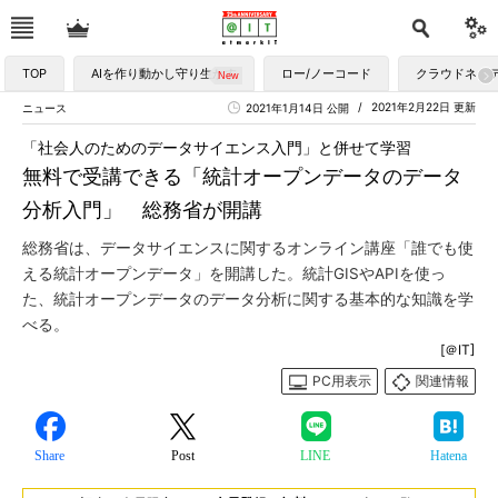
TOP
AIを作り動かし守り生かす
ロー/ノーコード
クラウドネイ
2021年2月22日 更新
ニュース
2021年1月14日 公開
「社会人のためのデータサイエンス入門」と併せて学習
無料で受講できる「統計オープンデータのデータ
分析入門」 総務省が開講
総務省は、データサイエンスに関するオンライン講座「誰でも使
える統計オープンデータ」を開講した。統計GISやAPIを使っ
た、統計オープンデータのデータ分析に関する基本的な知識を学
べる。
[＠IT]
PC用表示
関連情報
Share
Post
LINE
Hatena