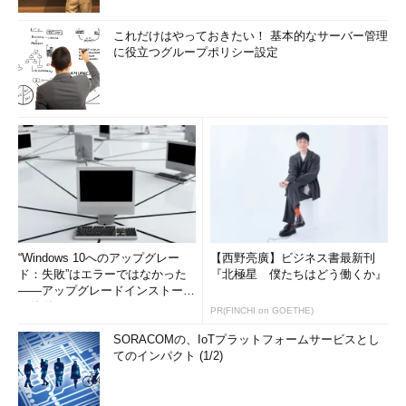
これだけはやっておきたい！ 基本的なサーバー管理
に役立つグループポリシー設定
“Windows 10へのアップグレー
【西野亮廣】ビジネス書最新刊
ド：失敗”はエラーではなかった
『北極星 僕たちはどう働くか』
――アップグレードインストール
の簡単まとめ (1/3...
PR(FINCHI on GOETHE)
SORACOMの、IoTプラットフォームサービスとし
てのインパクト (1/2)