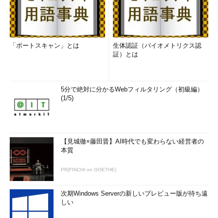
「ポートスキャン」とは
生体認証（バイオメトリクス認
証）とは
5分で絶対に分かるWebフィルタリング（初級編）
(1/5)
【見城徹×藤田晋】AI時代でも変わらない経営者の
本質
PR(FINCHI on GOETHE)
次期Windows Serverの新しいプレビュー版が待ち遠
しい