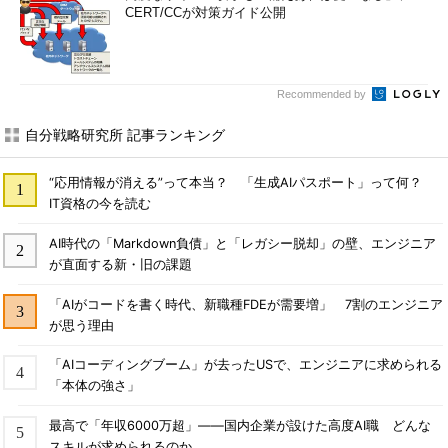
CERT/CCが対策ガイド公開
Recommended by
自分戦略研究所 記事ランキング
“応用情報が消える”って本当？ 「生成AIパスポート」って何？
IT資格の今を読む
AI時代の「Markdown負債」と「レガシー脱却」の壁、エンジニア
が直面する新・旧の課題
「AIがコードを書く時代、新職種FDEが需要増」 7割のエンジニア
が思う理由
「AIコーディングブーム」が去ったUSで、エンジニアに求められる
「本体の強さ」
最高で「年収6000万超」――国内企業が設けた高度AI職 どんな
スキルが求められるのか