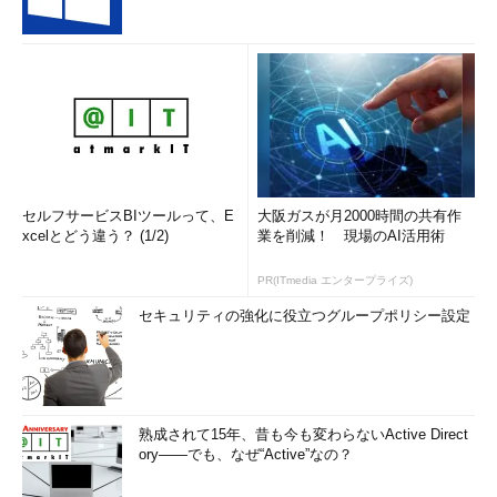
セルフサービスBIツールって、E
大阪ガスが月2000時間の共有作
xcelとどう違う？ (1/2)
業を削減！ 現場のAI活用術
PR(ITmedia エンタープライズ)
セキュリティの強化に役立つグループポリシー設定
熟成されて15年、昔も今も変わらないActive Direct
ory――でも、なぜ“Active”なの？