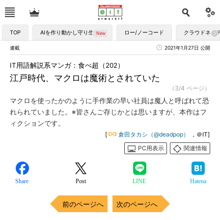
TOP
AIを作り動かし守り生かす
ロー/ノーコード
クラウドネイ
連載
2021年1月27日 公開
IT用語解説系マンガ：食べ超（202）
江戸時代、マクロは魔術とされていた
（3/4 ページ）
マクロを使ったかのように手作業の早い社員は魔人と呼ばれて恐
れられていました。※皆さんご存じかとは思いますが、本作はフ
ィクションです。
[
倉田タカシ（@deadpop）
，＠IT]
PC用表示
関連情報
Share
Post
LINE
Hatena
前のページへ
次のページへ