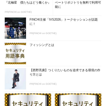
『北極星 僕たちはどう働くか』
ベートリポジトリを無料で利用可
能に
PR(FINCHI on GOETHE)
FINCHI主催「IVS2026」トークセッションが話題
に！
PR(FINCHI on GOETHE)
フィッシングとは
【西野亮廣】つくりたいものを追求できる環境の作
り方とは
PR(FINCHI on GOETHE)