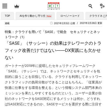
TOP
AIを作り動かし守り生かす
ロー/ノーコード
クラウドネイ
2021年2月26日 更新
連載
2021年2月5日 公開
特集：クラウドを用いて「SASE」で統合 セキュリティとネッ
トワーク（1）
「SASE」（サッシー）の効果はテレワークのトラ
フィック改善だけではない――DX実践にも欠かせ
ない
ガートナーが2019年に提唱したセキュリティフレームワーク
「SASE」（サッシー）では、ネットワークとセキュリティを包
括的に扱うことを目指している。クラウドを利用してネットワー
クトラフィックの負荷分散ができることはもちろん、「従業員が
快適に仕事をする環境を整える」という情報システム部門本来の
ミッションを果たしやすくするものだという。ユーザー企業が自
社のネットワークをSASE対応にするメリットは何か、どうすれ
ばSASE対応にできるのか、SASEサービスを選択する際に注目す