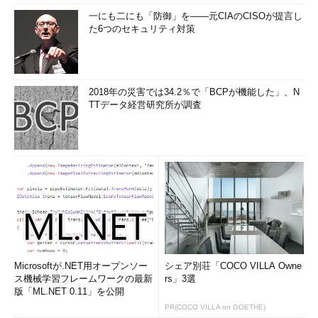
一にも二にも「防御」を――元CIAのCISOが提言し
た6つのセキュリティ対策
2018年の災害では34.2％で「BCPが機能した」、N
TTデータ経営研究所が調査
Microsoftが.NET用オープンソー
シェア別荘「COCO VILLA Owne
ス機械学習フレームワークの最新
rs」3選
版「ML.NET 0.11」を公開
PR(COCO VILLA on GOETHE)