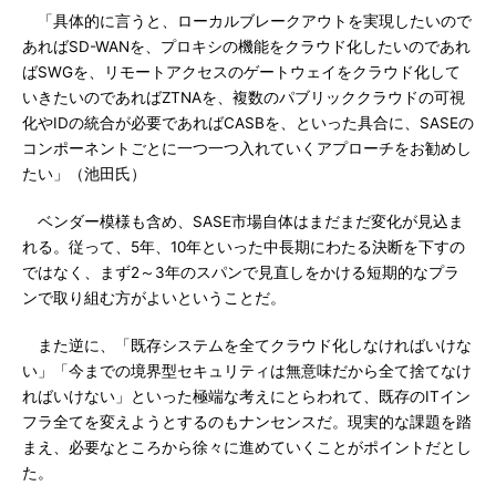
「具体的に言うと、ローカルブレークアウトを実現したいので
あればSD-WANを、プロキシの機能をクラウド化したいのであれ
ばSWGを、リモートアクセスのゲートウェイをクラウド化して
いきたいのであればZTNAを、複数のパブリッククラウドの可視
化やIDの統合が必要であればCASBを、といった具合に、SASEの
コンポーネントごとに一つ一つ入れていくアプローチをお勧めし
たい」（池田氏）
ベンダー模様も含め、SASE市場自体はまだまだ変化が見込ま
れる。従って、5年、10年といった中長期にわたる決断を下すの
ではなく、まず2～3年のスパンで見直しをかける短期的なプラ
ンで取り組む方がよいということだ。
また逆に、「既存システムを全てクラウド化しなければいけな
い」「今までの境界型セキュリティは無意味だから全て捨てなけ
ればいけない」といった極端な考えにとらわれて、既存のITイン
フラ全てを変えようとするのもナンセンスだ。現実的な課題を踏
まえ、必要なところから徐々に進めていくことがポイントだとし
た。