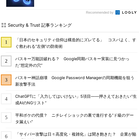
Recommended by
Security & Trust 記事ランキング
「日本のセキュリティ信仰は構造的にズレてる」 コスパよく、す
ぐ救われる“左側”の防衛術
パスキー万能説破れる？ Google同期パスキー実装に見つかっ
た“想定外の穴”
パスキー神話崩壊 Google Password Managerの同期機能を狙う
新攻撃手法
ChatGPTに「入力してはいけない」5項目――押さえておきたい“生
成AIのNGリスト”
平和ボケの代償？ ニチレイショックの裏で進行する“ド級のデー
タ漏えい”
「サイバー攻撃は日々高度化・複雑化」は聞き飽きた？ 企業が陥