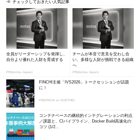
チェックしておきたい人気記事
全員がリーダーシップを発揮し、
チームが本音で意見を交わし合
自分より優れた人財を育成する
い、多様な人財が挑戦できる組織
へ
PR(dentsu Japan)
PR(dentsu Japan)
FINCHI主催「IVS2026」トークセッションが話題
に！
PR(FINCHI on GOETHE)
コンテナベースの継続的インテグレーションの利点
／課題と、CIパイプライン、Docker Build高速化の
コツ (1/2...