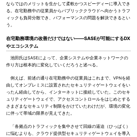
ならではのメリットを生かして柔軟かつスピーディーに導入でき
る。在宅勤務中の従業員からパブリッククラウドへ向かうトラフ
ィックも負荷分散でき、パフォーマンスの問題を解決できるとい
う。
在宅勤務環境の改善だけではない――SASEが可能にするDX
やエコシステム
池田氏はSASEによって、企業システムや企業ネットワークの
作り方は根本的に変化していくだろうと述べる。
例えば、前述の通り在宅勤務中の従業員はこれまで、VPNを経
由してオンプレミスに設置されたセキュリティゲートウェイをい
ったん経由してから、インターネットに接続していた。このセキ
ュリティゲートウェイで、アクセスコントロールをはじめとする
さまざまなセキュリティ制限をかけていたわけだが、環境の変化
に伴って帯域の限界が見えてきた。
「各拠点のトラフィックを集中させて回線の逼迫（ひっぱく）
に悩むよりも、クラウド提供型セキュリティゲートウェイを導入