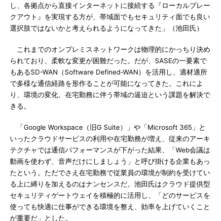
し、各拠点から直接インターネットに接続する『ローカルブレー
クアウト』を実現する方が、帯域面でもセキュリティ面でも良い
選択肢ではないかと考えられるようになってきた」（池田氏）
これまでのオンプレミスネットワークは物理的にかっちり決め
られており、柔軟な変更が困難だった。だが、SASEの一要素で
もあるSD-WAN（Software Defined-WAN）を活用し、適材適所
で多様な通信経路を形作ることが可能になってきた。これによ
り、環境の変化、在宅勤務に伴う帯域の逼迫という課題を解決で
きる。
「Google Workspace（旧G Suite）」や「Microsoft 365」と
いったクラウドサービスの利用や在宅勤務が増え、従来のアーキ
テクチャでは通信パフォーマンスが下がった結果、「Web会議は
動画を使わず、音声だけにしましょう」と呼び掛ける企業もあっ
たという。ただでさえ在宅勤務で従業員の環境が制約を受けてい
る上に縛りを加えるのはナンセンスだ。池田氏はクラウド提供型
セキュリティゲートウェイを積極的に活用し、「どのサービスを
使っても快適に仕事ができる環境を整え、効率を上げていくこと
が重要だ」とした。