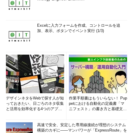
Excelに入力フォームを作成、コントロールを追
加、表示、ボタンでイベント実行 (1/3)
デザインネタをWebで探す人が知
作業手順書はもういらない！ Pup
っておきたい、日ごろのネタ収集
petにおける自動化の定義書「マ
と活用を効率化する4つのアプリ
ニフェスト」の書き方と基礎文法
(1/3)
まとめ (1/5)
高速で安全、安定した専用線接続が理想のシステム
構築のカギに――マンパワーが「ExpressRoute」を