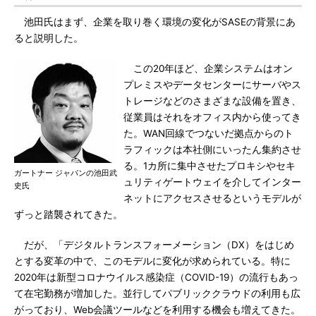
池田氏はまず、企業を取り巻く環境の変化がSASEの背景にあ
ると説明した。
この20年ほど、企業システムはオン
プレミスやデータセンターにサーバやス
トレージなどのさまざまな設備を置き、
従業員はそれをオフィス内から使ってき
た。WAN回線でつないだ拠点からのト
ラフィックは本社側にいったん集約させ
る。1カ所に集中させたプロキシやセキ
ガートナー ジャパンの池田武
ュリティゲートウェイを介してインター
史氏
ネットにアクセスさせるというモデルが
ずっと踏襲されてきた。
だが、「デジタルトランスフォーメーション（DX）をはじめ
とする変革の中で、このモデルに変化が求められている。特に
2020年は新型コロナウイルス感染症（COVID-19）の流行もあっ
て在宅勤務が増加した。並行してパブリッククラウドの利用も広
がっており、Web会議ツールなどを利用する機会も増えてきた。