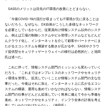
SASEのメリットは目先のIT環境の改善にとどまらない。
「今後COVID-19の流行が収まってもIT環境が元に戻ることは
ないだろう。なぜなら、DX自体がこうした多様なネットワーク
を必要としているからだ。従業員向け情報システム以外のシステ
ム、例えば工場の制御システムやビル管理システムなどもどんど
んクラウド化し、インターネットを介して顧客やパートナーにま
たがるエコシステムを構築する動きが広がる中、SASEやクラウ
ド提供型セキュリティゲートウェイへの移行は必然的だ」と池田
氏は述べた。
これに伴って、情報システム部門のミッションも変わっていく
だろう。「これまではオンプレミスのネットワークやセキュリテ
ィ環境を管理し、拡充していくことが情報システム部門の主な仕
事だった。今後はそれに加え、インターネット上に広がるエコシ
ステムの構築、運用も進めていかなければならない。情報システ
ム部門の仕事がどんどん拡張していく将来に備えて今から準備を
進め、ネットワークやセキュリティ、インフラ全体の計画を考え
直していかなければならない」（池田氏）