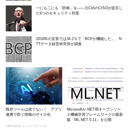
一にも二にも「防御」を――元CIAのCISOが提言し
た6つのセキュリティ対策
2018年の災害では34.2％で「BCPが機能した」、N
TTデータ経営研究所が調査
既存ツールは捨てない！ アプリ
Microsoftが.NET用オープンソー
連携で防ぐ情報のサイロ化
ス機械学習フレームワークの最新
版「ML.NET 0.11」を公開
PR(ITmedia エンタープライズ)