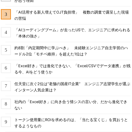
が思う理由
「AI活用する新人増えてOJT負担増」 複数の調査で露呈した現場
の苦悩
「AIコーディングブーム」が去ったUSで、エンジニアに求められる
「本体の強さ」
約8割「内定期間中に学ぶべき」 未経験エンジニア自主学習のハ
ードル2位「モチベ維持」を超えた1位は？
「Excel好き」では進化できない、「Excel/CSVでデータ連携」が残
る今、AIをどう使うか
任天堂に次ぐ2位は“老舗の国産IT企業” エンジニア志望学生が選ぶ
インターン人気企業は？
社内の「Excel好き」に向き合う情シスの言い分、だから進化でき
ない
トークン使用量にROIを求めるのは、「当たる宝くじ」を買おうと
するようなもの