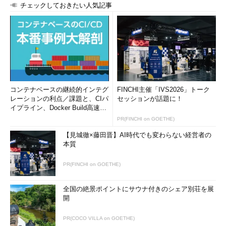
チェックしておきたい人気記事
コンテナベースの継続的インテグ
FINCHI主催「IVS2026」トーク
レーションの利点／課題と、CIパ
セッションが話題に！
イプライン、Docker Build高速化
のコツ (1/2...
PR(FINCHI on GOETHE)
【見城徹×藤田晋】AI時代でも変わらない経営者の
本質
PR(FINCHI on GOETHE)
全国の絶景ポイントにサウナ付きのシェア別荘を展
開
PR(COCO VILLA on GOETHE)