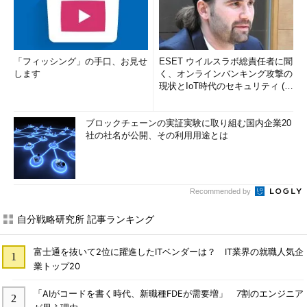
「フィッシング」の手口、お見せ
ESET ウイルスラボ総責任者に聞
します
く、オンラインバンキング攻撃の
現状とIoT時代のセキュリティ (1/
2)
ブロックチェーンの実証実験に取り組む国内企業20
社の社名が公開、その利用用途とは
Recommended by
自分戦略研究所 記事ランキング
富士通を抜いて2位に躍進したITベンダーは？ IT業界の就職人気企
業トップ20
「AIがコードを書く時代、新職種FDEが需要増」 7割のエンジニア