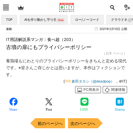
TOP
AIを作り動かし守り生かす
ロー/ノーコード
クラウドネイ
連載
2021年2月10日 公開
IT用語解説系マンガ：食べ超（203）
古墳の扉にもプライバシーポリシー
（2/4 ページ）
養鶏場もにわとりのプライバシーポリシーをきちんと定める現代
です。※皆さんご存じかとは思いますが、本作はフィクションで
す。
[
倉田タカシ（@deadpop）
，＠IT]
PC用表示
関連情報
Share
Post
LINE
Hatena
前のページへ
次のページへ