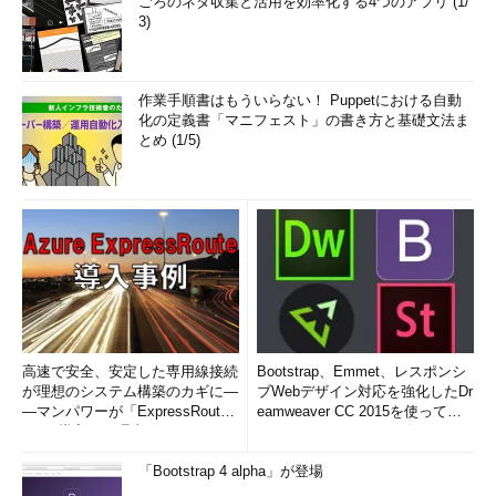
ごろのネタ収集と活用を効率化する4つのアプリ (1/
3)
作業手順書はもういらない！ Puppetにおける自動
化の定義書「マニフェスト」の書き方と基礎文法ま
とめ (1/5)
高速で安全、安定した専用線接続
Bootstrap、Emmet、レスポンシ
が理想のシステム構築のカギに―
ブWebデザイン対応を強化したDr
―マンパワーが「ExpressRout
eamweaver CC 2015を使って
e」を導入した理由
み...
「Bootstrap 4 alpha」が登場