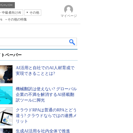
ペーパー
・中級者向けAI
その他
マイページ
ws
その他の特集
イトペーパー
AI活用と自社でのAI人材育成で
実現できることとは?
機械翻訳は使えない? グローバル
k
企業の不満を解消するAI搭載翻
訳ツールに脚光
クラウドRPAは普通のRPAとどう
違う? クラウドならではの連携メ
リット
生成AI活用を社内全体で推進