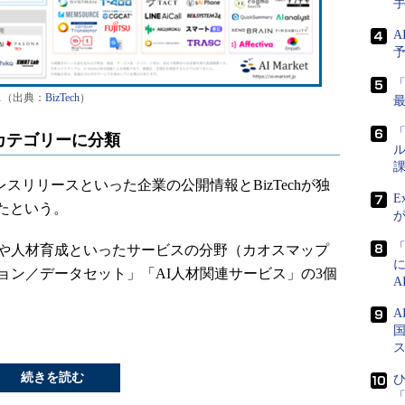
A
1（出典：
BizTech
）
「
カテゴリーに分類
ル
課
スリリースといった企業の公開情報とBizTechが独
E
たという。
発や人材育成といったサービスの分野（カオスマップ
ョン／データセット」「AI人材関連サービス」の3個
国
続きを読む
ひ
「