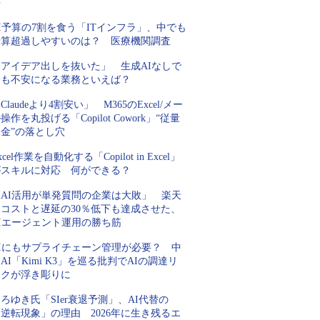
手
I予算の7割を食う「ITインフラ」、中でも
予算超過しやすいのは？ 医療機関調査
「アイデア出しを抜いた」 生成AIなしで
最も不安になる業務といえば？
Claudeより4割安い」 M365のExcel/メー
操作を丸投げる「Copilot Cowork」“従量
金”の落とし穴
xcel作業を自動化する「Copilot in Excel」
がスキルに対応 何ができる？
「AI活用が単発質問の企業は大敗」 楽天
にコストと遅延の30％低下も達成させた、
AIエージェント運用の勝ち筋
AIにもサプライチェーン管理が必要？ 中
AI「Kimi K3」を巡る批判でAIの調達リ
スクが浮き彫りに
ろゆき氏「SIer衰退予測」、AI代替の
逆転現象」の理由 2026年に生き残るエ