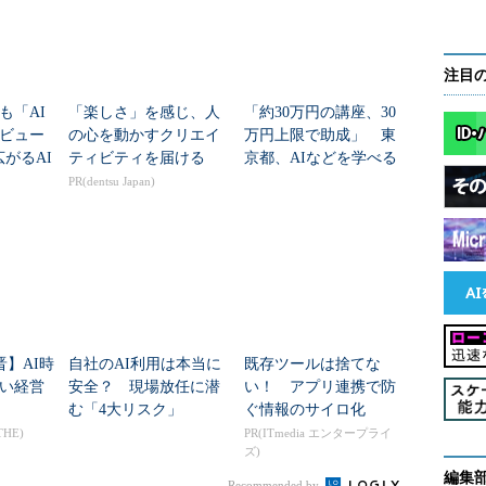
注目
も「AI
「楽しさ」を感じ、人
「約30万円の講座、30
ビュー
の心を動かすクリエイ
万円上限で助成」 東
広がるAI
ティビティを届ける
京都、AIなどを学べる
「若手エンジニアコー
PR(dentsu Japan)
ス」受講者募集中
晋】AI時
自社のAI利用は本当に
既存ツールは捨てな
い経営
安全？ 現場放任に潜
い！ アプリ連携で防
む「4大リスク」
ぐ情報のサイロ化
THE)
PR(ITmedia エンタープライ
ズ)
編集
Recommended by