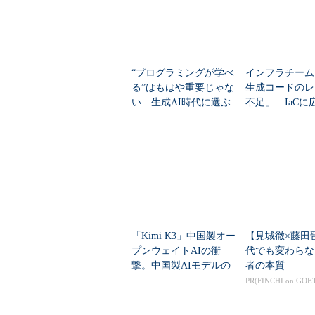
“プログラミングが学べ
インフラチーム
る”はもはや重要じゃな
生成コードのレ
い 生成AI時代に選ぶ
不足」 IaCに
べきITスクールを「カ
コーディング
オスマップ」で確認
「Kimi K3」中国製オー
【見城徹×藤田
プンウェイトAIの衝
代でも変わらな
撃。中国製AIモデルの
者の本質
コスト99％削減の裏に
PR(FINCHI on GOE
ある技術とリスク