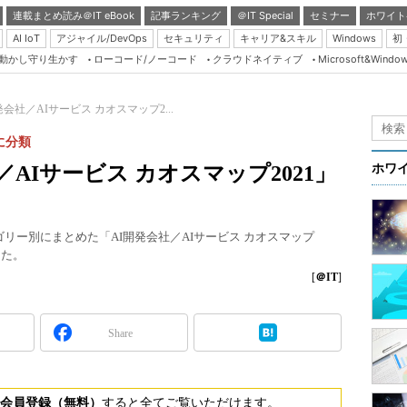
連載まとめ読み＠IT eBook
記事ランキング
＠IT Special
セミナー
ホワイト
AI IoT
アジャイル/DevOps
セキュリティ
キャリア&スキル
Windows
初
り動かし守り生かす
ローコード/ノーコード
クラウドネイティブ
Microsoft&Windo
Server & Storage
HTML5 + UX
I開発会社／AIサービス カオスマップ2...
Smart & Social
に分類
Coding Edge
社／AIサービス カオスマップ2021」
ホワ
Java Agile
Database Expert
テゴリー別にまとめた「AI開発会社／AIサービス カオスマップ
Linux ＆ OSS
した。
Master of IP Networ
[
＠IT
]
Security & Trust
Share
Test & Tools
Insider.NET
ブログ
会員登録（無料）
すると全てご覧いただけます。