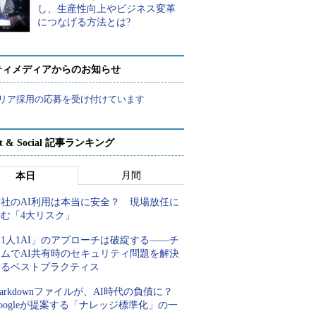
し、生産性向上やビジネス変革
につなげる方法とは?
ティメディアからのお知らせ
リア採用の応募を受け付けています
rt & Social 記事ランキング
月間
本日
自社のAI利用は本当に安全？ 現場放任に
潜む「4大リスク」
1人1AI」のアプローチは破綻する――チ
ームでAI共有時のセキュリティ問題を解決
するベストプラクティス
arkdownファイルが、AI時代の負債に？
oogleが提案する「ナレッジ標準化」の一