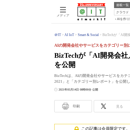
連載一覧
クラウド
メディア
AIを作
＠IT
AI IoT
Smart & Social
BizTechが「A
AIの開発会社やサービスをカテゴリー別
BizTechが「AI開発会
を公開
BizTechは、AIの開発会社やサービスをカ
2021」と「カテゴリー別レポート」を公開
2021年05月14日 08時00分 公開
印刷
見る
この記事は会員限定です。