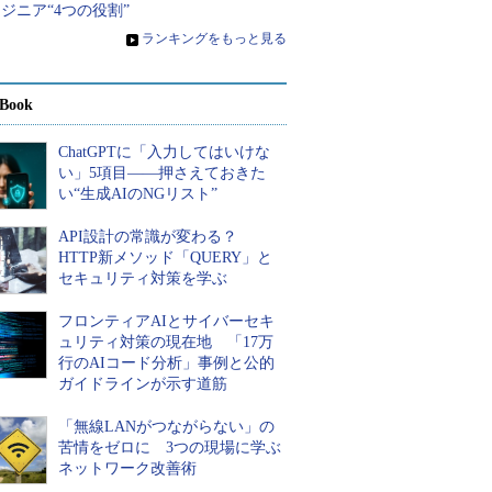
ジニア“4つの役割”
»
ランキングをもっと見る
Book
ChatGPTに「入力してはいけな
い」5項目――押さえておきた
い“生成AIのNGリスト”
API設計の常識が変わる？
HTTP新メソッド「QUERY」と
セキュリティ対策を学ぶ
フロンティアAIとサイバーセキ
ュリティ対策の現在地 「17万
行のAIコード分析」事例と公的
ガイドラインが示す道筋
「無線LANがつながらない」の
苦情をゼロに 3つの現場に学ぶ
ネットワーク改善術