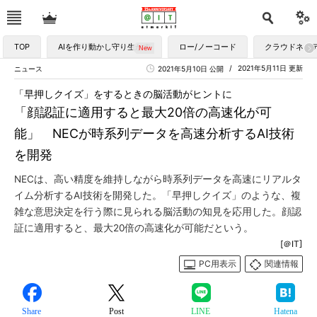
TOP
AIを作り動かし守り生かす
ロー/ノーコード
クラウドネイ
2021年5月11日 更新
ニュース
2021年5月10日 公開
「早押しクイズ」をするときの脳活動がヒントに
「顔認証に適用すると最大20倍の高速化が可
能」 NECが時系列データを高速分析するAI技術
を開発
NECは、高い精度を維持しながら時系列データを高速にリアルタ
イム分析するAI技術を開発した。「早押しクイズ」のような、複
雑な意思決定を行う際に見られる脳活動の知見を応用した。顔認
証に適用すると、最大20倍の高速化が可能だという。
[＠IT]
PC用表示
関連情報
Share
Post
LINE
Hatena