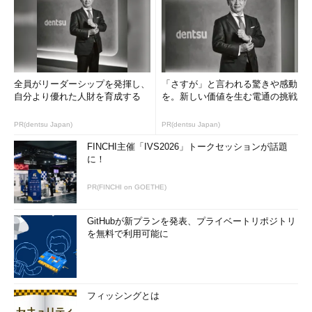
全員がリーダーシップを発揮し、
「さすが」と言われる驚きや感動
自分より優れた人財を育成する
を。新しい価値を生む電通の挑戦
PR(dentsu Japan)
PR(dentsu Japan)
FINCHI主催「IVS2026」トークセッションが話題
に！
PR(FINCHI on GOETHE)
GitHubが新プランを発表、プライベートリポジトリ
を無料で利用可能に
フィッシングとは