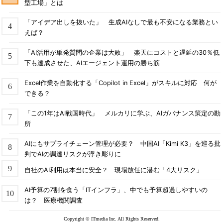
型工場」とは
「アイデア出しを抜いた」 生成AIなしで最も不安になる業務とい
えば？
「AI活用が単発質問の企業は大敗」 楽天にコストと遅延の30％低
下も達成させた、AIエージェント運用の勝ち筋
Excel作業を自動化する「Copilot in Excel」がスキルに対応 何が
できる？
「この1年はAI戦国時代」 メルカリに学ぶ、AIガバナンス策定の勘
所
AIにもサプライチェーン管理が必要？ 中国AI「Kimi K3」を巡る批
判でAIの調達リスクが浮き彫りに
自社のAI利用は本当に安全？ 現場放任に潜む「4大リスク」
AI予算の7割を食う「ITインフラ」、中でも予算超過しやすいの
は？ 医療機関調査
Copyright © ITmedia Inc. All Rights Reserved.