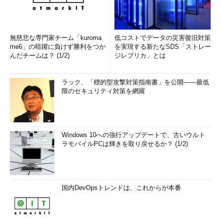
無慈悲な専門家チーム「kuroma
低コストでデータの災害復旧対策
me6」の暗躍に負けず勝利をつか
を実現する新たなSDS「ストレー
んだチームは？ (1/2)
ジレプリカ」とは
ラック、「標的型攻撃対策指南書」を公開――最低
限のセキュリティ対策を網羅
Windows 10への強行アップデートで、古いウルト
ラモバイルPCは輝きを取り戻せるか？ (1/2)
国内DevOpsトレンドは、これからが本番