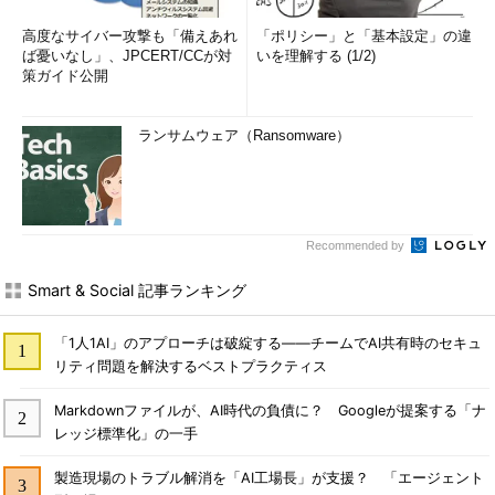
高度なサイバー攻撃も「備えあれ
「ポリシー」と「基本設定」の違
ば憂いなし」、JPCERT/CCが対
いを理解する (1/2)
策ガイド公開
ランサムウェア（Ransomware）
Recommended by
Smart & Social 記事ランキング
「1人1AI」のアプローチは破綻する――チームでAI共有時のセキュ
リティ問題を解決するベストプラクティス
Markdownファイルが、AI時代の負債に？ Googleが提案する「ナ
レッジ標準化」の一手
製造現場のトラブル解消を「AI工場長」が支援？ 「エージェント