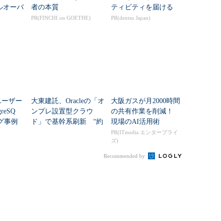
ルオーバ
者の本質
ティビティを届ける
グとラ
PR(FINCHI on GOETHE)
PR(dentsu Japan)
ション
億ユーザー
大東建託、Oracleの「オ
大阪ガスが月2000時間
reSQ
ンプレ設置型クラウ
の共有作業を削減！
ング事例
ド」で基幹系刷新 “約
現場のAI活用術
40のDB基盤”統合で何
PR(ITmedia エンタープライ
ズ)
が変わる？
Recommended by
較（キーマンズネット）
ースソフト』製品比較表