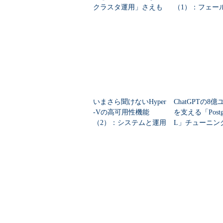
クラスタ運用」さえも
（1）：フェー
なくす その方法は？
ークラスタリン
イブマイグレー
いまさら聞けないHyper
ChatGPTの8
-Vの高可用性機能
を支える「Postg
（2）：システムと運用
L」チューニ
者の立場を守る「フェ
OpenAIが解説
ールオーバークラスタ
リングの高度な...
この記事に関連する製品／サービスを比
比較ポイントは規模と価格――『データベ