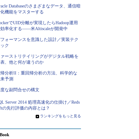
racle Databaseのさまざまなデータ、通信暗
号化機能をマスターする
ockerでUID分離が実現したらHadoop運用
効率化する――米Altiscaleが開発中
パフォーマンスを意識した設計／実装テク
ニック
ファーストリテイリングがデジタル戦略を
発表、他と何が違うのか
回帰分析II：重回帰分析の方法、科学的な
将来予測
高度な副問合せの構文
QL Server 2014 処理高速化の仕掛け／Reds
iftの先行評価の内容とは？
»
ランキングをもっと見る
Book