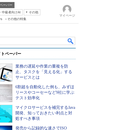
ペーパー
・中級者向けAI
その他
マイページ
ws
その他の特集
イトペーパー
業務の遅延や作業の重複を防
止、タスクを「見える化」する
サービスとは
6割超を自動化した例も、みずほ
k
リースやコーセーなど9社に学ぶ
テスト効率化
マイクロサービスを補完するJava
開発、知っておきたい利点と対
処すべき事項
発売から記録的な速さでISO