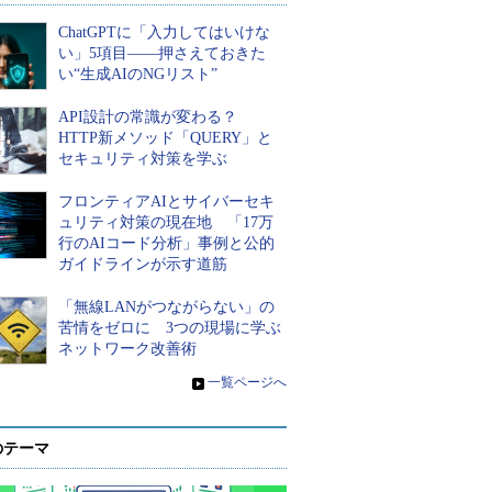
ChatGPTに「入力してはいけな
い」5項目――押さえておきた
い“生成AIのNGリスト”
API設計の常識が変わる？
HTTP新メソッド「QUERY」と
セキュリティ対策を学ぶ
フロンティアAIとサイバーセキ
ュリティ対策の現在地 「17万
行のAIコード分析」事例と公的
ガイドラインが示す道筋
「無線LANがつながらない」の
苦情をゼロに 3つの現場に学ぶ
ネットワーク改善術
»
一覧ページへ
のテーマ