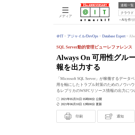
連載一覧
クラウド
メディア
AIを作
＠IT
アジャイル/DevOps
Database Expert
Al
SQL Server動的管理ビューレファレンス
Always On 可用性
報を出力する
「Microsoft SQL Server」が稼
用を軸にしたトラブル対策のためのノウハウを紹
るレプリカのWSFCリソース情報の出力につ
2021年05月31日 05時00分 公開
2021年06月10日 12時00分 更新
印刷
通知