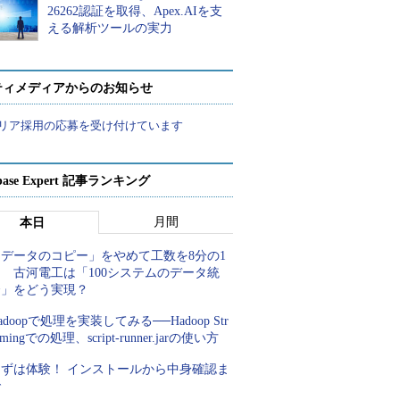
26262認証を取得、Apex.AIを支
える解析ツールの実力
ティメディアからのお知らせ
リア採用の応募を受け付けています
abase Expert 記事ランキング
月間
本日
「データのコピー」をやめて工数を8分の1
 古河電工は「100システムのデータ統
合」をどう実現？
adoopで処理を実装してみる──Hadoop Str
amingでの処理、script-runner.jarの使い方
まずは体験！ インストールから中身確認ま
で