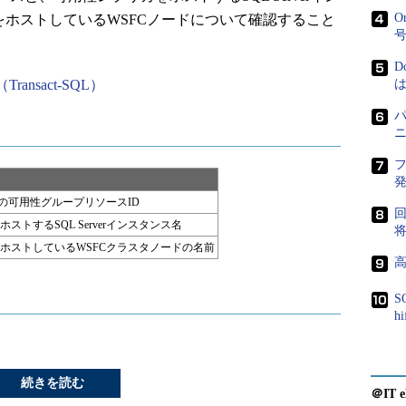
O
ンスをホストしているWSFCノードについて確認すること
D
 （Transact-SQL）
は
での可用性グループリソースID
ストするSQL Serverインスタンス名
ホストしているWSFCクラスタノードの名前
S
h
続きを読む
＠IT e