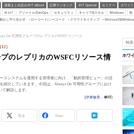
連載まとめ読み＠IT eBook
記事ランキング
＠IT Special
セミナー
ホワイト
AI IoT
アジャイル/DevOps
セキュリティ
キャリア&スキル
Windows
初
り動かし守り生かす
ローコード/ノーコード
クラウドネイティブ
Microsoft&Windo
Server & Storage
HTML5 + UX
ways On 可用性グループのレプリカのWSFCリソース...
Smart & Social
（12）
Coding Edge
グループのレプリカのWSFCリソース情
ホワ
Java Agile
Database Expert
働するデータベースシステムを運用する管理者に向け、「動的管理ビュー」の活
Linux ＆ OSS
介していきます。今回は、Always On 可用性グループにおけ
いて解説します。
Master of IP Networ
[
伊東敏章
，
＠IT
]
Security & Trust
Test & Tools
見る
Share
Insider.NET
ブログ