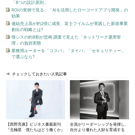
「8つの設計原則」
ROIの実例で見る、「AIを活用したローコードアプリ開発」の
効果
連結売上高が約2倍に成長、富士フイルムが実践した新規事業
創出の戦略とは?
情シスの約9割が悲鳴 調査で見えた「ネットワーク運用管
理」の負担実態
業務用ルーターを「コスパ」「タイパ」「セキュリティー」
で選ぶなら?
チェックしておきたい人気記事
【西野亮廣】ビジネス書最新刊
全員がリーダーシップを発揮し、
『北極星 僕たちはどう働くか』
自分より優れた人財を育成する