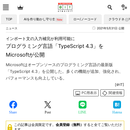
TOP
AIを作り動かし守り生かす
ロー/ノーコード
クラウドネイ
ニュース
2021年5月31日 公開
インポート文の入力補完が利用可能に
プログラミング言語「TypeScript 4.3」を
Microsoftが公開
Microsoftはオープンソースのプログラミング言語の最新版
「TypeScript 4.3」を公開した。多くの機能が追加、強化され、
パフォーマンスも向上している。
[＠IT]
PC用表示
関連情報
Share
Post
LINE
Hatena
この記事は会員限定です。
会員登録（無料）
すると全てご覧いただけ
ます。