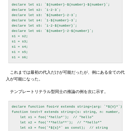
declare let s1: `${number}-${number}-${number}`;

declare let s2: `1-2-3`;

declare let s3: `${number}-2-3`;

declare let s4: `1-${number}-3`;

declare let s5: `1-2-${number}`;

declare let s6: `${number}-2-${number}`;

s1 = s2;

s1 = s3;

s1 = s4;

s1 = s5;

これまでは最初の代入だけが可能だったが、例にある全ての代
入が可能になった。
テンプレートリテラル型同士の推論の例を次に示す。
declare function foo1<V extends string>(arg: `*${V}*`): V;

function test<T extends string>(s: string, n: number, b: bo
    let x1 = foo('*hello*');  // "hello"

    let x2 = foo('**hello**');  // "*hello*"

    let x3 = foo(`*${s}*` as const);  // string
