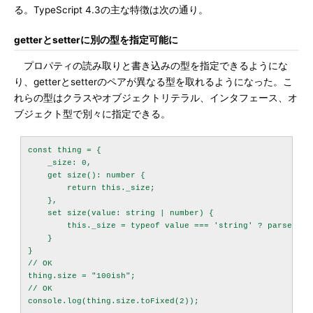
る。TypeScript 4.3の主な特徴は次の通り。
getterとsetterに別の型を指定可能に
プロパティの読み取りと書き込みの型を指定できるようにな
り、getterとsetterのペアが異なる型を取れるようになった。こ
れらの型はクラスやオブジェクトリテラル、インタフェース、オ
ブジェクト型で別々に指定できる。
const thing = {

    _size: 0,

    get size(): number {

        return this._size;

    },

    set size(value: string | number) {

        this._size = typeof value === 'string' ? parseInt(v
    }

}

// OK

thing.size = "100ish";

// OK
