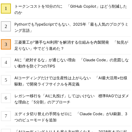
トークンコストを10分の1に 「GitHub Copilot」はどう削減した
のか
PythonでもTypeScriptでもない、2025年「最も人気のプログラミ
ング言語」
三菱重工が“勝手なAI利用”を解消する仕組みを内製開発 「知見が
足りない」中でどう進めた？
AIに「絶対するな」が通じない理由 「Claude Code」の意図しな
い動作を防ぐ7つのTIPS
AIコーディングだけでは生産性は上がらない 「AI最大活用×仕様
駆動」で開発ライフサイクルを再定義
レガシー移行を「AIに丸投げ」してはいけない 標準RAGではダメ
な理由と「5分割」のアプローチ
エディタ切り替えの手間をゼロに 「Claude Code」がUI刷新、3
つのビューモードを追加
「AIコーディングより人を雇う方が安くなる」 2028年までに起