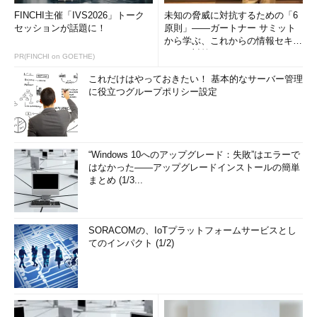
FINCHI主催「IVS2026」トーク
未知の脅威に対抗するための「6
セッションが話題に！
原則」――ガートナー サミット
から学ぶ、これからの情報セキュ
リティ対策
PR(FINCHI on GOETHE)
これだけはやっておきたい！ 基本的なサーバー管理
に役立つグループポリシー設定
“Windows 10へのアップグレード：失敗”はエラーで
はなかった――アップグレードインストールの簡単
まとめ (1/3...
SORACOMの、IoTプラットフォームサービスとし
てのインパクト (1/2)