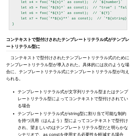
    let x4 = foo(`*${n}*` as const);  // `${number}`

    let x5 = foo(`*${b}*` as const);  // "true" | "false"

    let x6 = foo(`*${t}*` as const);  // `${T}`

    let x7 = foo(`**${s}**` as const);  // `*${string}*`

コンテキストで型付けされたテンプレートリテラル式がテンプレ
ートリテラル型に
コンテキストで型付けされたテンプレートリテラル式のために
テンプレートリテラル型が導入された。具体的には次のような場
合に、テンプレートリテラル式にテンプレートリテラル型が与え
られる。
テンプレートリテラル式が文字列リテラル型またはテンプ
レートリテラル型によってコンテキストで型付けされてい
る場合
テンプレートリテラル式がstring型に割り当て可能な制約
を持つ汎用（はんよう）型によってコンテキストで型付け
され、望ましいのはテンプレートリテラル型だと明らかな
シナリオで、as constを使用する必要性を軽減する場合