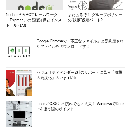
Node.jsのMVCフレームワーク
まだあるぞ！ グループポリシー
「Express」の基礎知識とインス
の“鉄板”設定パート2
トール (1/3)
Google Chromeで「不正なファイル」と誤判定され
たファイルをダウンロードする
セキュリティベンダー2社のリポートに見る「攻撃
の高度化」のいま (1/3)
Linux／OSSに不慣れでも大丈夫！ WindowsでDock
erを扱う際のポイント