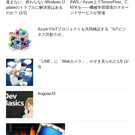
進まない、終わらないWindows U
AWS／Azure上でTensorFlow、C
pdateのトラブルに解決策はある
NTKを――機械学習環境のマネー
のか？ (1/2)
ジドサービスが登場
AzureでIoTプロジェクトを共同検証する「IoTビジ
ネス共創ラボ」
「LINE」に「Webカメラ」、のぞき見られた1月 (1/
3)
AngularJS