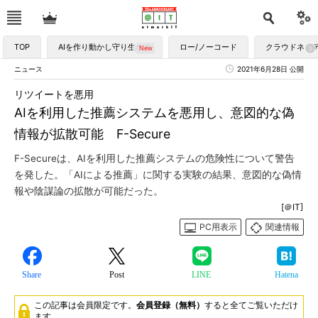
TOP
AIを作り動かし守り生かす
ロー/ノーコード
クラウドネイ
ニュース
2021年6月28日 公開
リツイートを悪用
AIを利用した推薦システムを悪用し、意図的な偽
情報が拡散可能 F-Secure
F-Secureは、AIを利用した推薦システムの危険性について警告
を発した。「AIによる推薦」に関する実験の結果、意図的な偽情
報や陰謀論の拡散が可能だった。
[＠IT]
PC用表示
関連情報
Share
Post
LINE
Hatena
この記事は会員限定です。
会員登録（無料）
すると全てご覧いただけ
ます。