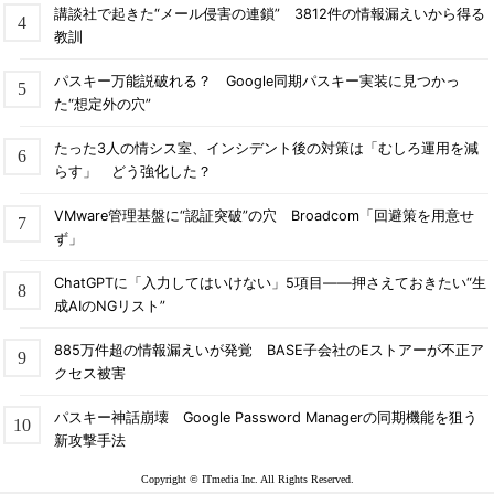
講談社で起きた“メール侵害の連鎖” 3812件の情報漏えいから得る
教訓
パスキー万能説破れる？ Google同期パスキー実装に見つかっ
た“想定外の穴”
たった3人の情シス室、インシデント後の対策は「むしろ運用を減
らす」 どう強化した？
VMware管理基盤に“認証突破”の穴 Broadcom「回避策を用意せ
ず」
ChatGPTに「入力してはいけない」5項目――押さえておきたい“生
成AIのNGリスト”
885万件超の情報漏えいが発覚 BASE子会社のEストアーが不正ア
クセス被害
パスキー神話崩壊 Google Password Managerの同期機能を狙う
新攻撃手法
Copyright © ITmedia Inc. All Rights Reserved.