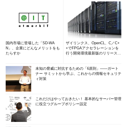
国内市場に登場した「SD-WA
ザイリンクス、OpenCL、C／C+
N」、企業にどんなメリットをも
+でFPGAアクセラレーションを
たらすか
行う開発環境最新版のリリースを
発表
未知の脅威に対抗するための「6原則」――ガート
ナー サミットから学ぶ、これからの情報セキュリテ
ィ対策
これだけはやっておきたい！ 基本的なサーバー管理
に役立つグループポリシー設定