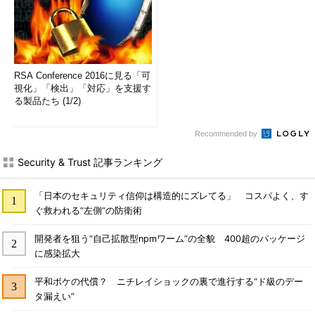
RSA Conference 2016に見る「可
視化」「検出」「対応」を支援す
る製品たち (1/2)
Recommended by
Security & Trust 記事ランキング
「日本のセキュリティ信仰は構造的にズレてる」 コスパよく、す
ぐ救われる“左側”の防衛術
開発者を狙う“自己拡散型npmワーム”の全貌 400超のパッケージ
に感染拡大
平和ボケの代償？ ニチレイショックの裏で進行する“ド級のデー
タ漏えい”