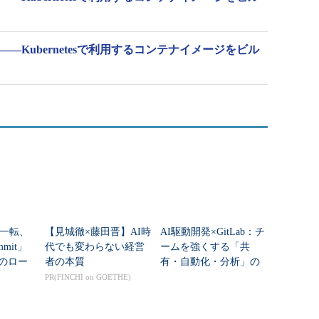
門――Kubernetesで利用するコンテナイメージをビル
一転、
【見城徹×藤田晋】AI時
AI駆動開発×GitLab：チ
mmit」
代でも変わらない経営
ームを強くする「共
後のロー
者の本質
有・自動化・分析」の
かに
リアル
PR(FINCHI on GOETHE)