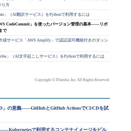
の作り方
nslate」（AI翻訳サービス）をPythonで利用するには
WS CodeCommit」を使ったバージョン管理の基本――リポ
まで
サービス「AWS Amplify」で認証認可機能付きのダッシ
nscribe」（AI文字起こしサービス）をPythonで利用するには
Copyright © ITmedia, Inc. All Rights Reserved.
意義――GitHubとGitHub ActionsでCI/CDを試
門――Kubernetesで利用するコンテナイメージをビル