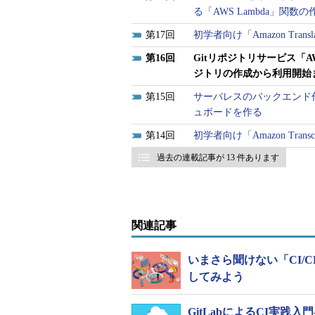
る「AWS Lambda」関数
17
初学者向け「Amazon Tra
16
Gitリポジトリサービス「A
ジトリの作成から利用開始
15
サーバレスのバックエンド作成
ュボードを作る
14
初学者向け「Amazon Tra
過去の連載記事が 13 件あります
関連記事
いまさら聞けない「CI/CD」の
してみよう
GitLabによるCI実践入