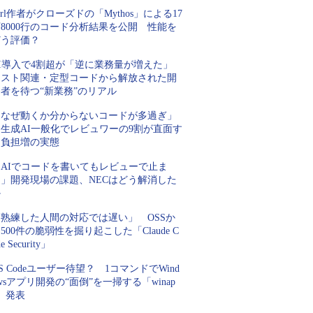
url作者がクローズドの「Mythos」による17
8000行のコード分析結果を公開 性能を
どう評価？
AI導入で4割超が「逆に業務量が増えた」
テスト関連・定型コードから解放された開
者を待つ“新業務”のリアル
「なぜ動くか分からないコードが多過ぎ」
生成AI一般化でレビュワーの9割が直面す
る負担増の実態
「AIでコードを書いてもレビューで止ま
る」開発現場の課題、NECはどう解消した
か
「熟練した人間の対応では遅い」 OSSか
500件の脆弱性を掘り起こした「Claude C
de Security」
S Codeユーザー待望？ 1コマンドでWind
wsアプリ開発の“面倒”を一掃する「winap
」発表