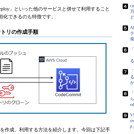
c
odeDeploy」といった他のサービスと併せて利用すること
万
動化できるのも特徴です。
ポジトリの作成手順
発
ら
o
V
o
p
ジトリを作成、利用する方法を紹介します。今回は下記手