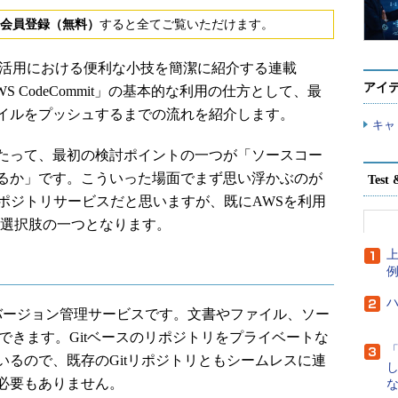
会員登録（無料）
すると全てご覧いただけます。
」（AWS）活用における便利な小技を簡潔に紹介する連載
アイ
S CodeCommit」の基本的な利用の仕方として、最
イルをプッシュするまでの流れを紹介します。
キャ
たって、最初の検討ポイントの一つが「ソースコー
るか」です。こういった場面でまず思い浮かぶのが
Tes
たGitリポジトリサービスだと思いますが、既にAWSを利用
tも選択肢の一つとなります。
上
するバージョン管理サービスです。文書やファイル、ソー
できます。Gitベースのリポジトリをプライベートな
るので、既存のGitリポジトリともシームレスに連
必要もありません。
な