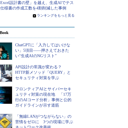
Excel設計書の壁」を越え、生成AIでテス
ト仕様書の作成工数を4割削減した事例
»
ランキングをもっと見る
Book
ChatGPTに「入力してはいけな
い」5項目――押さえておきた
い“生成AIのNGリスト”
API設計の常識が変わる？
HTTP新メソッド「QUERY」と
セキュリティ対策を学ぶ
フロンティアAIとサイバーセキ
ュリティ対策の現在地 「17万
行のAIコード分析」事例と公的
ガイドラインが示す道筋
「無線LANがつながらない」の
苦情をゼロに 3つの現場に学ぶ
ネットワーク改善術