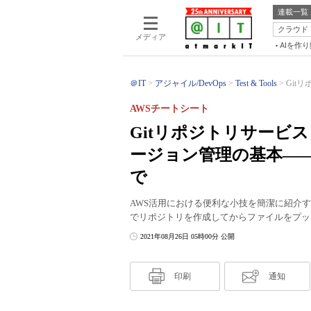
連載一覧
クラウド
メディア
AIを作
＠IT
アジャイル/DevOps
Test & Tools
Gitリ
AWSチートシート
Gitリポジトリサービス「
ージョン管理の基本―
で
AWS活用における便利な小技を簡潔に紹介する連
でリポジトリを作成してからファイルをプッ
2021年08月26日 05時00分 公開
印刷
通知