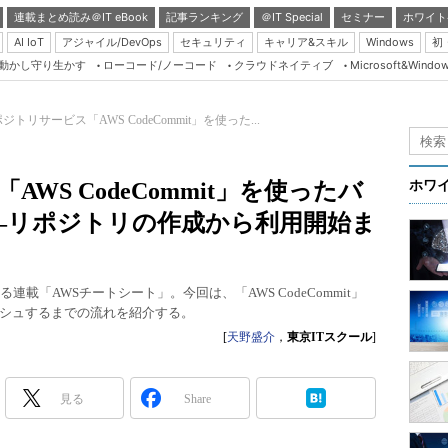
連載まとめ読み＠IT eBook
記事ランキング
＠IT Special
セミナー
ホワイト
AI IoT
アジャイル/DevOps
セキュリティ
キャリア&スキル
Windows
初
り動かし守り生かす
ローコード/ノーコード
クラウドネイティブ
Microsoft&Windo
Server & Storage
HTML5 + UX
ポジトリサービス「AWS CodeCommit」を使った...
Smart & Social
Coding Edge
AWS CodeCommit」を使ったバ
ホワ
Java Agile
―リポジトリの作成から利用開始ま
Database Expert
Linux ＆ OSS
載「AWSチートシート」。今回は、「AWS CodeCommit」
Master of IP Networ
シュするまでの流れを紹介する。
Security & Trust
[
天野盛介
，
東京ITスクール
]
Test & Tools
見る
Share
Insider.NET
ブログ