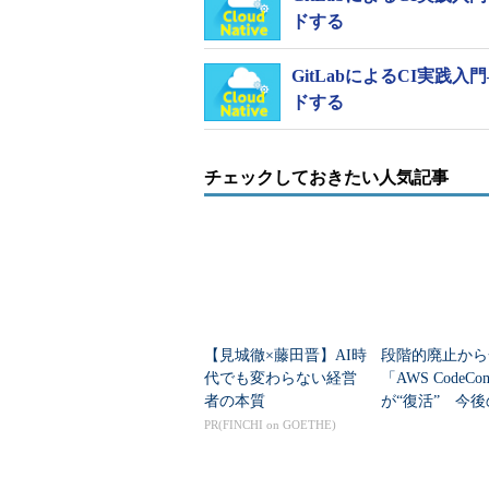
ドする
GitLabによるCI実践入
ドする
チェックしておきたい人気記事
【見城徹×藤田晋】AI時
段階的廃止から
代でも変わらない経営
「AWS CodeCo
者の本質
が“復活” 今
ドマップを明ら
PR(FINCHI on GOETHE)