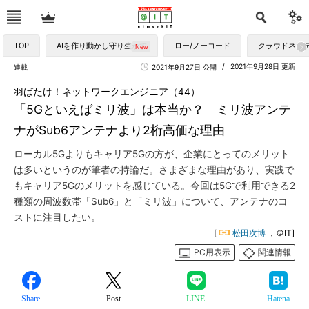
TOP
AIを作り動かし守り生かす
ロー/ノーコード
クラウドネイ
2021年9月28日 更新
連載
2021年9月27日 公開
羽ばたけ！ネットワークエンジニア（44）
「5Gといえばミリ波」は本当か？ ミリ波アンテ
ナがSub6アンテナより2桁高価な理由
ローカル5Gよりもキャリア5Gの方が、企業にとってのメリット
は多いというのが筆者の持論だ。さまざまな理由があり、実践で
もキャリア5Gのメリットを感じている。今回は5Gで利用できる2
種類の周波数帯「Sub6」と「ミリ波」について、アンテナのコ
ストに注目したい。
[
松田次博
，＠IT]
PC用表示
関連情報
Share
Post
LINE
Hatena