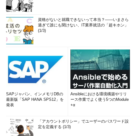
資格がないと就職できないって本当？――いまさら
過ぎて誰にも聞けない、IT業界就活の「超キホン」
(1/3)
SAPジャパン、インメモリDBの
Ansibleにおける環境構築やリリ
最新版「SAP HANA SPS12」を
ース作業でよく使う5つのModule
発表
+α
「アカウントポリシー」でユーザーのパスワード設
定を定義する (1/3)