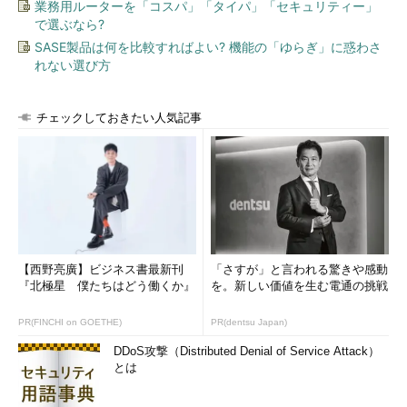
業務用ルーターを「コスパ」「タイパ」「セキュリティー」
で選ぶなら?
SASE製品は何を比較すればよい? 機能の「ゆらぎ」に惑わさ
れない選び方
チェックしておきたい人気記事
【西野亮廣】ビジネス書最新刊
「さすが」と言われる驚きや感動
『北極星 僕たちはどう働くか』
を。新しい価値を生む電通の挑戦
PR(FINCHI on GOETHE)
PR(dentsu Japan)
DDoS攻撃（Distributed Denial of Service Attack）
とは