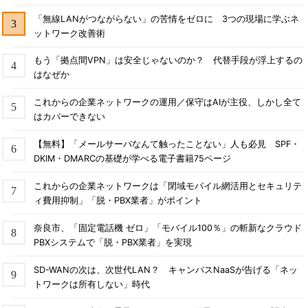
「無線LANがつながらない」の苦情をゼロに 3つの現場に学ぶネ
ットワーク改善術
もう「拠点間VPN」は安全じゃないのか？ 代替手段が浮上するの
はなぜか
これからの企業ネットワークの運用／保守はAIが主役、しかし全て
はカバーできない
【無料】「メールサーバなんて触ったことない」人も必見 SPF・
DKIM・DMARCの基礎が学べる電子書籍75ページ
これからの企業ネットワークは「閉域モバイル網活用とセキュリテ
ィ費用抑制」「脱・PBX業者」がポイント
奈良市、「固定電話機 ゼロ」「モバイル100％」の斬新なクラウド
PBXシステムで「脱・PBX業者」を実現
SD-WANの次は、次世代LAN？ キャンパスNaaSが告げる「ネッ
トワークは所有しない」時代