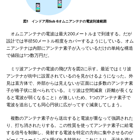
図1 インドア用Sub 6オムニアンテナの電波到達範囲
オムニアンテナの電波は最大200メートルまで到達する。だが
設計では半径50メートル程度をカバーするようにしている。オム
ニアンテナは内部にアンテナ素子が入っているだけの単純な構造
で値段は1つ数万円だ。
ミリ波アンテナの電波の飛び方を図2に示す。最近ではミリ波
アンテナが街中に設置されているのを見かけるようになった。外
見は直方体で、外部からは見えないが正面には多数のアンテナ素
子が格子状に並べられている。ミリ波は空間減衰（距離が長くな
ると電波が弱くなること）が激しいため、1つのアンテナ素子で
電波を送出しても同心円状に広がってすぐ減衰してしまう。
複数のアンテナ素子から送出すると電波が重なって強調された
り、打ち消されたりする。この性質を使ってアンテナ素子に給電
する信号を制御し、発射する電波を特定の方向に集中させるのが
ビームフォーミングと呼ばれる技術だ。これにより、干渉を避け