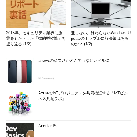
2015年、セキュリティ業界に激
進まない、終わらないWindows U
震をもたらした「標的型攻撃」を
pdateのトラブルに解決策はある
振り返る (1/2)
のか？ (1/2)
arrowsの頑丈さがとんでもないレベルに
PR(arrows)
AzureでIoTプロジェクトを共同検証する「IoTビジ
ネス共創ラボ」
AngularJS