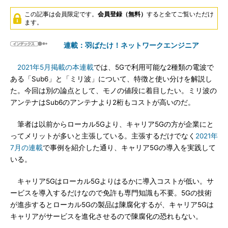
この記事は会員限定です。
会員登録（無料）
すると全てご覧いただけ
ます。
連載：羽ばたけ！ネットワークエンジニア
2021年5月掲載の本連載
では、5Gで利用可能な2種類の電波で
ある「Sub6」と「ミリ波」について、特徴と使い分けを解説し
た。今回は別の論点として、モノの値段に着目したい。ミリ波の
アンテナはSub6のアンテナより2桁もコストが高いのだ。
筆者は以前からローカル5Gより、キャリア5Gの方が企業にと
ってメリットが多いと主張している。主張するだけでなく
2021年
7月の連載
で事例を紹介した通り、キャリア5Gの導入を実践して
いる。
キャリア5Gはローカル5Gよりはるかに導入コストが低い。サ
ービスを導入するだけなので免許も専門知識も不要。5Gの技術
が進歩するとローカル5Gの製品は陳腐化するが、キャリア5Gは
キャリアがサービスを進化させるので陳腐化の恐れもない。