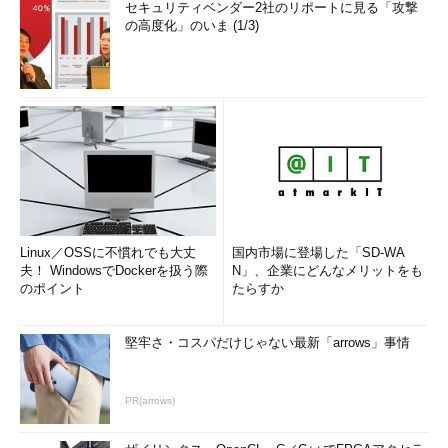
セキュリティベンダー2社のリポートに見る「攻撃
の高度化」のいま (1/3)
Linux／OSSに不慣れでも大丈
国内市場に登場した「SD-WA
夫！ WindowsでDockerを扱う際
N」、企業にどんなメリットをも
のポイント
たらすか
堅牢さ・コスパだけじゃない最新「arrows」事情
PR(arrows)