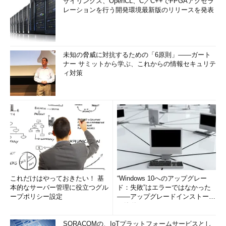
ザイリンクス、OpenCL、C／C++でFPGAアクセラ
レーションを行う開発環境最新版のリリースを発表
未知の脅威に対抗するための「6原則」――ガート
ナー サミットから学ぶ、これからの情報セキュリテ
ィ対策
これだけはやっておきたい！ 基
“Windows 10へのアップグレー
本的なサーバー管理に役立つグル
ド：失敗”はエラーではなかった
ープポリシー設定
――アップグレードインストール
の簡単まとめ (1/3...
SORACOMの、IoTプラットフォームサービスとし