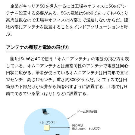
企業がキャリア5Gを導入するには工場やオフィスに5Gのアン
テナを設置する必要がある。5Gの電波はSub6であっても4Gより
高周波数なので工場やオフィスの内部まで浸透しないからだ。建
物内部にアンテナを設置することをインドアソリューションと呼
ぶ。
アンテナの種類と電波の飛び方
図1はSub6と4Gで使う「オムニアンテナ」の電波の飛び方を表
している。オムニアンテナとは無指向性のアンテナで電波は同心
円状に広がる。筆者が使っているオムニアンテナは円筒形で直径
17センチ、高さ12センチ、重さ約800グラムだ。オフィスでは円
筒形の下部だけが天井から顔を出すように設置する。工場ではH
鋼でできている梁（はり）などに設置する。