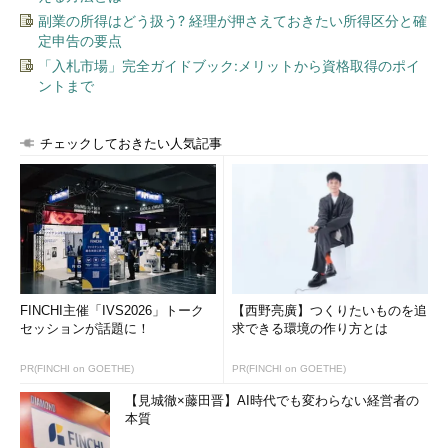
副業の所得はどう扱う? 経理が押さえておきたい所得区分と確
定申告の要点
「入札市場」完全ガイドブック:メリットから資格取得のポイ
ントまで
チェックしておきたい人気記事
FINCHI主催「IVS2026」トーク
【西野亮廣】つくりたいものを追
セッションが話題に！
求できる環境の作り方とは
PR(FINCHI on GOETHE)
PR(FINCHI on GOETHE)
【見城徹×藤田晋】AI時代でも変わらない経営者の
本質