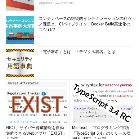
PR(FINCHI on GOETHE)
コンテナベースの継続的インテグレーションの利点
／課題と、CIパイプライン、Docker Build高速化の
コツ (1/2...
「電子署名」とは、「デジタル署名」とは
NICT、サイバー脅威情報を自動
Microsoft、プログラミング言語
集約できるWebアプリ「EXIST」
「TypeScript 3.4」のリリース候
を公開
補版（RC）を公開