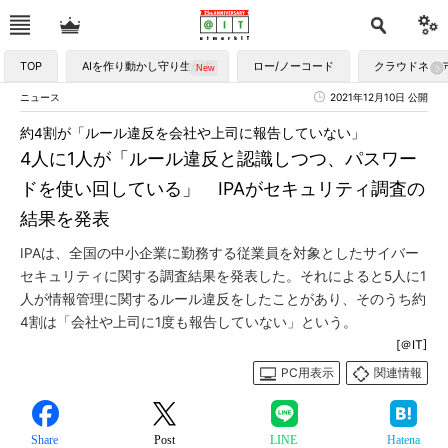
TOP
AIを作り動かし守り生かす
ロー/ノーコード
クラウドネイ
ニュース
2021年12月10日 公開
約4割が「ルール違反を会社や上司に報告していない」
4人に1人が「ルール違反と認識しつつ、パスワー
ドを使い回している」 IPAがセキュリティ調査の
結果を発表
IPAは、全国の中小企業に勤務する従業員を対象としたサイバー
セキュリティに関する調査結果を発表した。それによると5人に1
人が情報管理に関するルール違反をしたことがあり、そのうち約
4割は「会社や上司に1度も報告していない」という。
[＠IT]
PC用表示
関連情報
Share
Post
LINE
Hatena