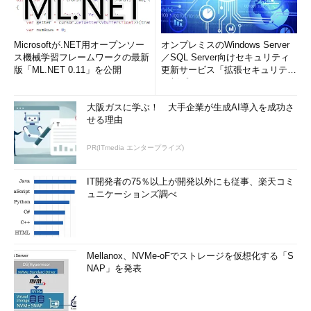
Microsoftが.NET用オープンソー
オンプレミスのWindows Server
ス機械学習フレームワークの最新
／SQL Server向けセキュリティ
版「ML.NET 0.11」を公開
更新サービス「拡張セキュリティ
更新プログ...
大阪ガスに学ぶ！ 大手企業が生成AI導入を成功さ
せる理由
PR(ITmedia エンタープライズ)
IT開発者の75％以上が開発以外にも従事、楽天コミ
ュニケーションズ調べ
Mellanox、NVMe-oFでストレージを仮想化する「S
NAP」を発表