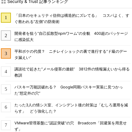
Security & Trust 記事ランキング
「日本のセキュリティ信仰は構造的にズレてる」 コスパよく、す
ぐ救われる“左側”の防衛術
開発者を狙う“自己拡散型npmワーム”の全貌 400超のパッケージ
に感染拡大
平和ボケの代償？ ニチレイショックの裏で進行する“ド級のデー
タ漏えい”
講談社で起きた“メール侵害の連鎖” 3812件の情報漏えいから得る
教訓
パスキー万能説破れる？ Google同期パスキー実装に見つかっ
た“想定外の穴”
たった3人の情シス室、インシデント後の対策は「むしろ運用を減
らす」 どう強化した？
VMware管理基盤に“認証突破”の穴 Broadcom「回避策を用意せ
ず」