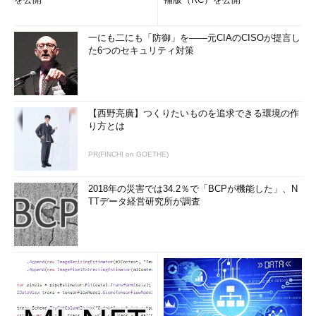
一にも二にも「防御」を――元CIAのCISOが提言し
た6つのセキュリティ対策
【西野亮廣】つくりたいものを追求できる環境の作
り方とは
PR(FINCHI on GOETHE)
2018年の災害では34.2％で「BCPが機能した」、N
TTデータ経営研究所が調査