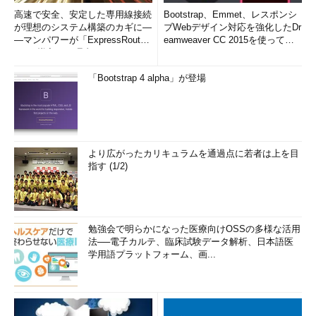
高速で安全、安定した専用線接続
Bootstrap、Emmet、レスポンシ
が理想のシステム構築のカギに―
ブWebデザイン対応を強化したDr
―マンパワーが「ExpressRout
eamweaver CC 2015を使って
e」を導入した理由
み...
「Bootstrap 4 alpha」が登場
より広がったカリキュラムを通過点に若者は上を目
指す (1/2)
勉強会で明らかになった医療向けOSSの多様な活用
法──電子カルテ、臨床試験データ解析、日本語医
学用語プラットフォーム、画...