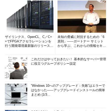
ザイリンクス、OpenCL、C／C+
未知の脅威に対抗するための「6
+でFPGAアクセラレーションを
原則」――ガートナー サミット
行う開発環境最新版のリリースを
から学ぶ、これからの情報セキュ
発表
リティ対策
これだけはやっておきたい！ 基本的なサーバー管理
に役立つグループポリシー設定
“Windows 10へのアップグレード：失敗”はエラーで
はなかった――アップグレードインストールの簡単
まとめ (1/3...