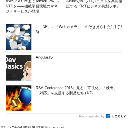
AWS／Azure上でTensorFlow、C
AzureでIoTプロジェクトを共同検
NTKを――機械学習環境のマネー
証する「IoTビジネス共創ラボ」
ジドサービスが登場
「LINE」に「Webカメラ」、のぞき見られた1月 (1/
3)
AngularJS
RSA Conference 2016に見る「可視化」「検出」
「対応」を支援する製品たち (1/2)
Recommended by
自分戦略研究所 記事ランキング