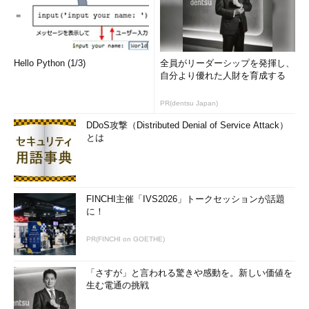
Hello Python (1/3)
全員がリーダーシップを発揮し、
自分より優れた人財を育成する
PR(dentsu Japan)
DDoS攻撃（Distributed Denial of Service Attack）
とは
FINCHI主催「IVS2026」トークセッションが話題
に！
PR(FINCHI on GOETHE)
「さすが」と言われる驚きや感動を。新しい価値を
生む電通の挑戦