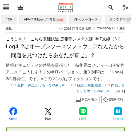
TOP
AIを作り動かし守り生かす
ロー/ノーコード
クラウドネイ
2022年5月23日 更新
連載
2022年1月12日 公開
こうしす！ こちら京姫鉄道 広報部システム課 ＠IT支線（31）
Log4j 2はオープンソースソフトウェアなんだから
「問題を見つけたらあなたが直せ」？
情報セキュリティの啓発を目指した、技術系コメディー自主制作
アニメ「こうしす！」の＠ITバージョン。第31列車は、「Log4j
2の脆弱性」です。※このマンガはフィクションです。
[
原作：井二かける（OPAP-JP）
,
解説：京姫鉄道
,
作画：リ
ンゲリエ（OPAP-JP）
，＠IT]
PC用表示
関連情報
Share
Post
LINE
Hatena