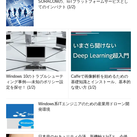
SORACOMの、IoTプラットフォームサービスとし
てのインパクト (1/2)
Windows 10のトラブルシューテ
Caffeで画像解析を始めるための
ィング事例──未知のポリシー設
基礎知識とインストール、基本的
定を探せ！ (1/2)
な使い方 (1/2)
Windows系ITエンジニアのための産業用ドローン開
発環境
日本発のセキュリティ会議、新機軸とIoTと、今後