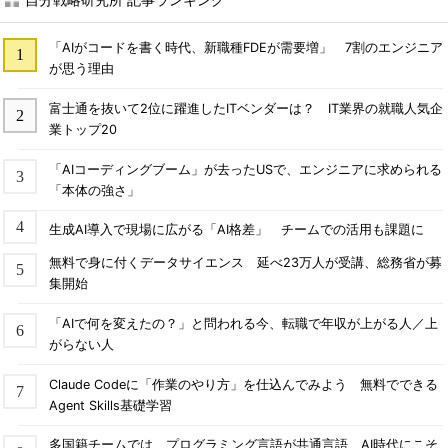
「AIがコードを書く時代、新職種FDEが需要増」 7割のエンジニア
が思う理由
富士通を抜いて2位に躍進したITベンダーは？ IT業界の就職人気企
業トップ20
「AIコーディングブーム」が去ったUSで、エンジニアに求められる
「本体の強さ」
生成AI導入で現場に広がる「AI格差」 チームでの活用も課題に
無料で身に付くデータサイエンス 延べ23万人が受講、総務省が募
集開始
「AIで何を変えたの？」と問われる今、転職で年収が上がる人／上
がらない人
Claude Codeに「作業のやり方」を仕込んでみよう 無料でできる
Agent Skills基礎学習
多国籍チームでは、プログラミング言語が共通言語 AI時代にこそ