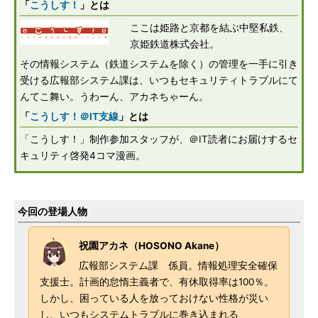
「
こうしす！
」とは
ここは姫路と京都を結ぶ中堅私鉄、
京姫鉄道株式会社。
その情報システム（鉄道システムを除く）の管理を一手に引き
受ける広報部システム課は、いつもセキュリティトラブルにて
んてこ舞い。うわーん、アカネちゃーん。
「
こうしす！＠IT支線
」とは
「こうしす！」制作参加スタッフが、＠IT読者にお届けするセ
キュリティ啓発4コマ漫画。
今回の登場人物
祝園アカネ（HOSONO Akane）
広報部システム課 係員。情報処理安全確保
支援士。計画的怠惰主義者で、有休取得率は100％。
しかし、困っている人を放っておけない性格が災い
し、いつもシステムトラブルに巻き込まれる