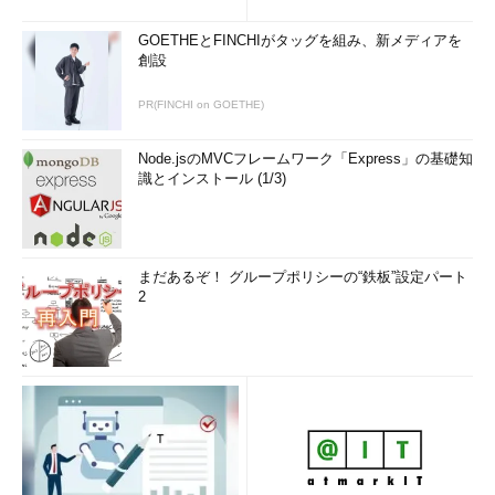
GOETHEとFINCHIがタッグを組み、新メディアを
創設
PR(FINCHI on GOETHE)
Node.jsのMVCフレームワーク「Express」の基礎知
識とインストール (1/3)
まだあるぞ！ グループポリシーの“鉄板”設定パート
2