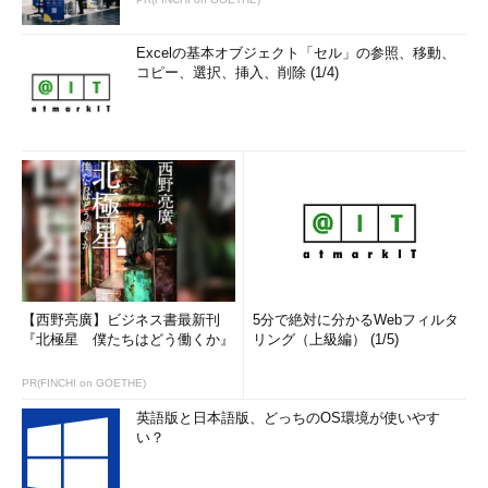
Excelの基本オブジェクト「セル」の参照、移動、
コピー、選択、挿入、削除 (1/4)
【西野亮廣】ビジネス書最新刊
5分で絶対に分かるWebフィルタ
『北極星 僕たちはどう働くか』
リング（上級編） (1/5)
PR(FINCHI on GOETHE)
英語版と日本語版、どっちのOS環境が使いやす
い？