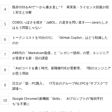
既存OSSをAIで“一から書き直し”？ 再実装・ライセンス回避が招
く対立と分断
COBOLっぽさを残す「JaBOL」の是非を問い直す――Javaらしさ
はもう問題じゃない
トークンコストを10分の1に 「GitHub Copilot」はどう削減した
のか
AI時代の「Markdown負債」と「レガシー脱却」の壁、エンジニア
が直面する新・旧の課題
「AIがコードを書く時代、新職種FDEが需要増」 7割のエンジニア
が思う理由
日立が「脱・PC購入」 17万台のグループ向けPCを“サブスク”で
調達へ
Google Chromeの新機能「Skills」 AIプロンプトの“毎回手打
ち”を不要に