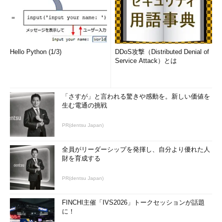
Hello Python (1/3)
DDoS攻撃（Distributed Denial of
Service Attack）とは
「さすが」と言われる驚きや感動を。新しい価値を
生む電通の挑戦
PR(dentsu Japan)
全員がリーダーシップを発揮し、自分より優れた人
財を育成する
PR(dentsu Japan)
FINCHI主催「IVS2026」トークセッションが話題
に！