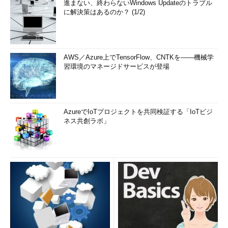
進まない、終わらないWindows Updateのトラブル
に解決策はあるのか？ (1/2)
AWS／Azure上でTensorFlow、CNTKを――機械学
習環境のマネージドサービスが登場
AzureでIoTプロジェクトを共同検証する「IoTビジ
ネス共創ラボ」