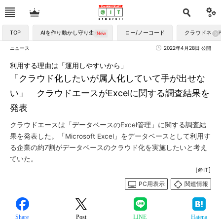
TOP
AIを作り動かし守り生かす
ロー/ノーコード
クラウドネイ
ニュース
2022年4月28日 公開
利用する理由は「運用しやすいから」
「クラウド化したいが属人化していて手が出せな
い」 クラウドエースがExcelに関する調査結果を
発表
クラウドエースは「データベースのExcel管理」に関する調査結
果を発表した。「Microsoft Excel」をデータベースとして利用す
る企業の約7割がデータベースのクラウド化を実施したいと考え
ていた。
[＠IT]
PC用表示
関連情報
Share
Post
LINE
Hatena