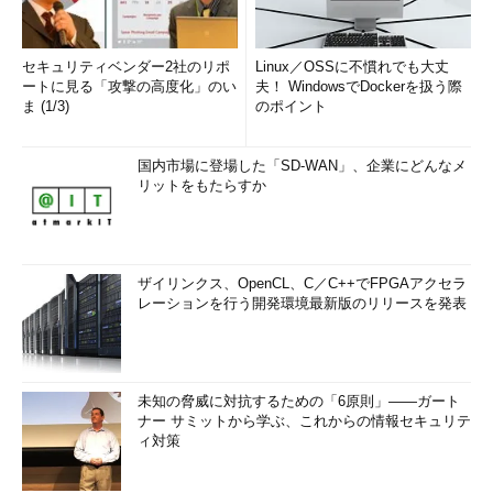
セキュリティベンダー2社のリポ
Linux／OSSに不慣れでも大丈
ートに見る「攻撃の高度化」のい
夫！ WindowsでDockerを扱う際
ま (1/3)
のポイント
国内市場に登場した「SD-WAN」、企業にどんなメ
リットをもたらすか
ザイリンクス、OpenCL、C／C++でFPGAアクセラ
レーションを行う開発環境最新版のリリースを発表
未知の脅威に対抗するための「6原則」――ガート
ナー サミットから学ぶ、これからの情報セキュリテ
ィ対策