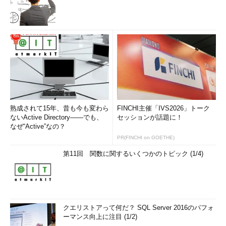
熟成されて15年、昔も今も変わら
FINCHI主催「IVS2026」トーク
ないActive Directory――でも、
セッションが話題に！
なぜ“Active”なの？
PR(FINCHI on GOETHE)
第11回 関数に関するいくつかのトピック (1/4)
クエリストアって何だ？ SQL Server 2016のパフォ
ーマンス向上に注目 (1/2)