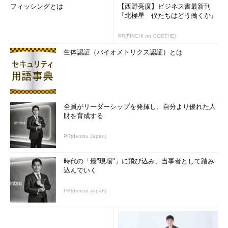
フィッシングとは
【西野亮廣】ビジネス書最新刊
『北極星 僕たちはどう働くか』
PR(FINCHI on GOETHE)
生体認証（バイオメトリクス認証）とは
全員がリーダーシップを発揮し、自分より優れた人
財を育成する
PR(dentsu Japan)
時代の「最"現場"」に飛び込み、当事者として踏み
込んでいく
PR(dentsu Japan)