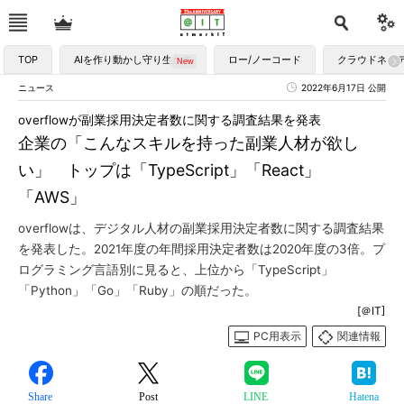
TOP
AIを作り動かし守り生かす
ロー/ノーコード
クラウドネイ
ニュース
2022年6月17日 公開
overflowが副業採用決定者数に関する調査結果を発表
企業の「こんなスキルを持った副業人材が欲し
い」 トップは「TypeScript」「React」
「AWS」
overflowは、デジタル人材の副業採用決定者数に関する調査結果
を発表した。2021年度の年間採用決定者数は2020年度の3倍。プ
ログラミング言語別に見ると、上位から「TypeScript」
「Python」「Go」「Ruby」の順だった。
[＠IT]
PC用表示
関連情報
Share
Post
LINE
Hatena