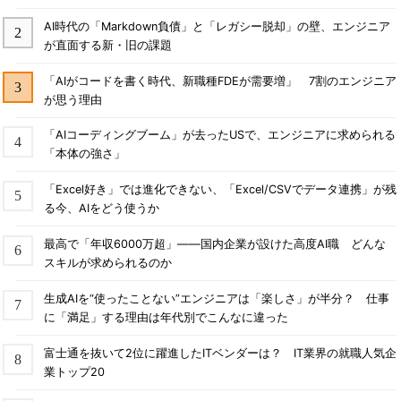
AI時代の「Markdown負債」と「レガシー脱却」の壁、エンジニア
が直面する新・旧の課題
「AIがコードを書く時代、新職種FDEが需要増」 7割のエンジニア
が思う理由
「AIコーディングブーム」が去ったUSで、エンジニアに求められる
「本体の強さ」
「Excel好き」では進化できない、「Excel/CSVでデータ連携」が残
る今、AIをどう使うか
最高で「年収6000万超」――国内企業が設けた高度AI職 どんな
スキルが求められるのか
生成AIを“使ったことない”エンジニアは「楽しさ」が半分？ 仕事
に「満足」する理由は年代別でこんなに違った
富士通を抜いて2位に躍進したITベンダーは？ IT業界の就職人気企
業トップ20