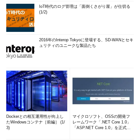
IoT時代のログ管理は「面倒くさがり屋」が仕切る
(1/2)
2016年のInterop Tokyoに登場する、SD-WANとセキ
ュリティのユニークな製品たち
Dockerとの相互運用性が向上し
マイクロソフト、OSSの開発フ
たWindowsコンテナ［前編］ (1/
レームワーク「.NET Core 1.0」
3)
「ASP.NET Core 1.0」を正式リ
リー...