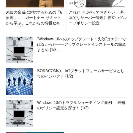
未知の脅威に対抗するための「6
これだけはやっておきたい！ 基
原則」――ガートナー サミット
本的なサーバー管理に役立つグル
から学ぶ、これからの情報セキュ
ープポリシー設定
リティ対策
“Windows 10へのアップグレード：失敗”はエラーで
はなかった――アップグレードインストールの簡単
まとめ (1/3...
SORACOMの、IoTプラットフォームサービスとし
てのインパクト (1/2)
Windows 10のトラブルシューティング事例──未知
のポリシー設定を探せ！ (1/2)