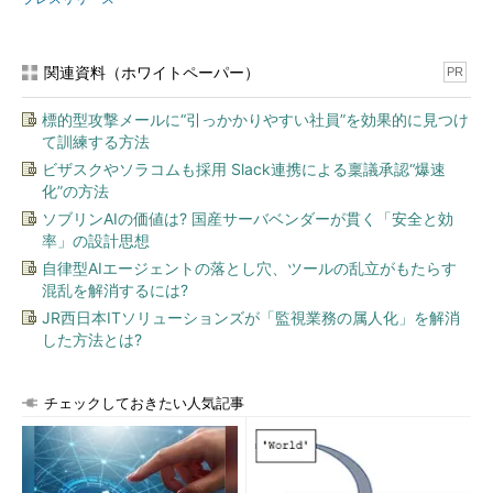
関連資料（ホワイトペーパー）
PR
標的型攻撃メールに“引っかかりやすい社員”を効果的に見つけ
て訓練する方法
ビザスクやソラコムも採用 Slack連携による稟議承認“爆速
化”の方法
ソブリンAIの価値は? 国産サーバベンダーが貫く「安全と効
率」の設計思想
自律型AIエージェントの落とし穴、ツールの乱立がもたらす
混乱を解消するには?
JR西日本ITソリューションズが「監視業務の属人化」を解消
した方法とは?
チェックしておきたい人気記事