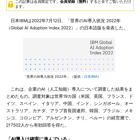
この記事は会員限定です。
会員登録（無料）
すると全てご覧いただけ
ます。
日本IBMは2022年7月12日、「世界のAI導入状況 2022年
（Global AI Adoption Index 2022）」の日本語版を発表した。
「世界のAI導入状況 2022年」（提供：
日本IBM
）
これは、企業のAI（人工知能）導入について調査した結果をま
とめたもの。調査対象は世界19カ国（米国、英国、フランス、ド
イツ、スペイン、イタリア、中国、インド、シンガポール、オー
ストラリア、カナダ、アラブ首長国連邦、韓国、ブラジル、メキ
シコ、コロンビア、アルゼンチン、チリ、ペルー）の経営層で、
計7502人から有効回答を得た。
「AI導入は確実に進んでいる」