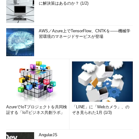
に解決策はあるのか？ (1/2)
AWS／Azure上でTensorFlow、CNTKを――機械学
習環境のマネージドサービスが登場
AzureでIoTプロジェクトを共同検
「LINE」に「Webカメラ」、の
証する「IoTビジネス共創ラボ」
ぞき見られた1月 (1/3)
AngularJS