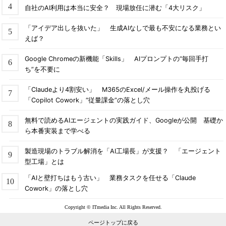
自社のAI利用は本当に安全？ 現場放任に潜む「4大リスク」
「アイデア出しを抜いた」 生成AIなしで最も不安になる業務とい
えば？
Google Chromeの新機能「Skills」 AIプロンプトの“毎回手打
ち”を不要に
「Claudeより4割安い」 M365のExcel/メール操作を丸投げる
「Copilot Cowork」“従量課金”の落とし穴
無料で読めるAIエージェントの実践ガイド、Googleが公開 基礎か
ら本番実装まで学べる
製造現場のトラブル解消を「AI工場長」が支援？ 「エージェント
型工場」とは
「AIと壁打ちはもう古い」 業務タスクを任せる「Claude
Cowork」の落とし穴
Copyright © ITmedia Inc. All Rights Reserved.
ページトップに戻る