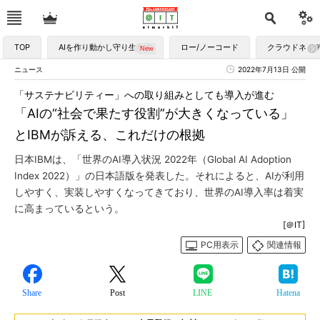
TOP
AIを作り動かし守り生かす
ロー/ノーコード
クラウドネイ
ニュース
2022年7月13日 公開
「サステナビリティー」への取り組みとしても導入が進む
「AIの“社会で果たす役割”が大きくなっている」
とIBMが訴える、これだけの根拠
日本IBMは、「世界のAI導入状況 2022年（Global AI Adoption
Index 2022）」の日本語版を発表した。それによると、AIが利用
しやすく、実装しやすくなってきており、世界のAI導入率は着実
に高まっているという。
[＠IT]
PC用表示
関連情報
Share
Post
LINE
Hatena