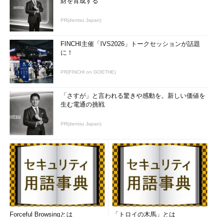
財を育成する
PR(dentsu Japan)
FINCHI主催「IVS2026」トークセッションが話題
に！
PR(FINCHI on GOETHE)
「さすが」と言われる驚きや感動を。新しい価値を
生む電通の挑戦
PR(dentsu Japan)
Forceful Browsingとは
「トロイの木馬」とは