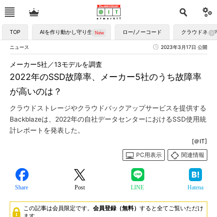
TOP
AIを作り動かし守り生かす
ロー/ノーコード
クラウドネイ
ニュース
2023年3月17日 公開
メーカー5社／13モデルを調査
2022年のSSD故障率、メーカー5社のうち故障率
が高いのは？
クラウドストレージやクラウドバックアップサービスを提供する
Backblazeは、2022年の自社データセンターにおけるSSD使用統
計レポートを発表した。
[＠IT]
PC用表示
関連情報
Share
Post
LINE
Hatena
この記事は会員限定です。
会員登録（無料）
すると全てご覧いただけ
ます。