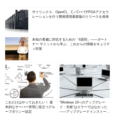
ザイリンクス、OpenCL、C／C++でFPGAアクセラ
レーションを行う開発環境最新版のリリースを発表
未知の脅威に対抗するための「6原則」――ガート
ナー サミットから学ぶ、これからの情報セキュリテ
ィ対策
これだけはやっておきたい！ 基
“Windows 10へのアップグレー
本的なサーバー管理に役立つグル
ド：失敗”はエラーではなかった
ープポリシー設定
――アップグレードインストール