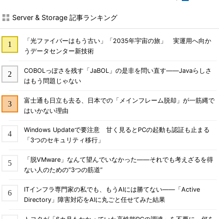
Server & Storage 記事ランキング
「光ファイバーはもう古い」「2035年宇宙の旅」 実運用へ向か
うデータセンター新技術
COBOLっぽさを残す「JaBOL」の是非を問い直す――Javaらしさ
はもう問題じゃない
富士通も日立も去る、日本での「メインフレーム脱却」が一筋縄で
はいかない理由
Windows Updateで要注意 甘く見るとPCの起動も認証も止まる
「3つのセキュリティ移行」
「脱VMware」なんて望んでいなかった――それでも考えざるを得
ない人のための“3つの筋道”
ITインフラ専門家の私でも、もうAIには勝てない――「Active
Directory」障害対応をAIに丸ごと任せてみた結果