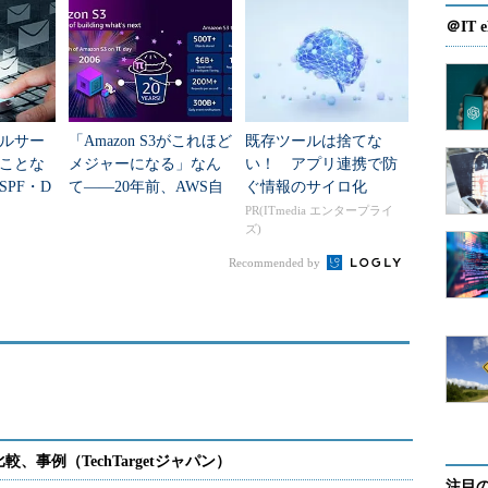
書籍150ページ
＠IT e
ルサー
「Amazon S3がこれほど
既存ツールは捨てな
ことな
メジャーになる」なん
い！ アプリ連携で防
PF・D
て――20年前、AWS自
ぐ情報のサイロ化
Cの基礎が
身でさえ想像できなか
PR(ITmedia エンタープライ
ズ)
75ペー
った？
Recommended by
注目