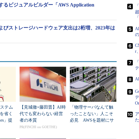
ジュアルビルダー「AWS Application
およびストレージハードウェア支出は2桁増、2023年は
C
r
「
G
デ
O
システム
【見城徹×藤田晋】AI時
「物理サーバなんて触
を省く
代でも変わらない経営
ったことない」人こそ
iles」提
者の本質
必見 AWSを題材にサ
ーバとストレージの基
PR(FINCHI on GOETHE)
礎が学べる無料の電子