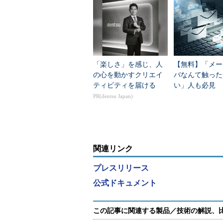
「楽しさ」を感じ、人
【無料】「メー
の心を動かすクリエイ
バなんて触った
ティビティを届ける
い」人も必見 S
KIM・DMAR
PR(dentsu Japan)
学べる電子書籍
ジ
関連リンク
プレスリリース
公式ドキュメント