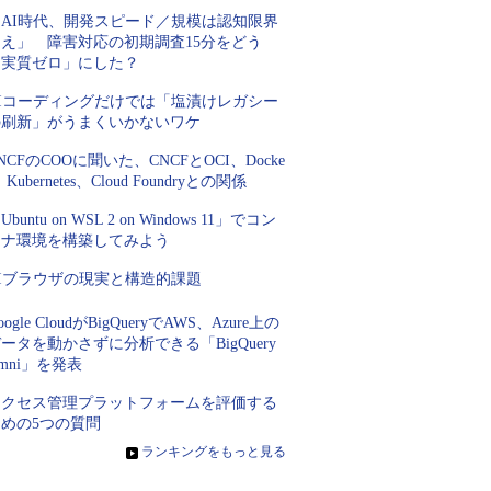
「AI時代、開発スピード／規模は認知限界
超え」 障害対応の初期調査15分をどう
「実質ゼロ」にした？
AIコーディングだけでは「塩漬けレガシー
の刷新」がうまくいかないワケ
NCFのCOOに聞いた、CNCFとOCI、Docke
、Kubernetes、Cloud Foundryとの関係
Ubuntu on WSL 2 on Windows 11」でコン
テナ環境を構築してみよう
AIブラウザの現実と構造的課題
oogle CloudがBigQueryでAWS、Azure上の
ータを動かさずに分析できる「BigQuery
mni」を発表
アクセス管理プラットフォームを評価する
ための5つの質問
»
ランキングをもっと見る