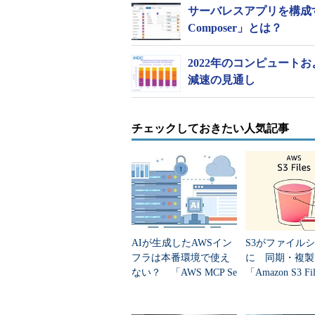
サーバレスアプリを構成するビ
Composer」とは？
2022年のコンピュート
減速の見通し
チェックしておきたい人気記事
AIが生成したAWSイン
S3がファイル
フラは本番環境で使え
に 同期・複製
ない？ 「AWS MCP Se
「Amazon S3 F
rver」はどう役立つのか
供開始