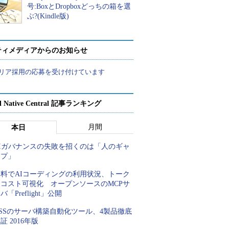
号:BoxとDropboxどっちの箱を選
ぶ?(Kindle版)
ティメディアからのお知らせ
リア採用の応募を受け付けています
d Native Central 記事ランキング
月間
本日
AIガバナンスの失敗を招くのは「人のギャ
ップ」
無料でAIコーディングの利用状況、トーク
ンコスト可視化 オープンソースのMCPサ
バ「Preflight」公開
SSのサーバ構築自動化ツール、4製品徹底
証 2016年版