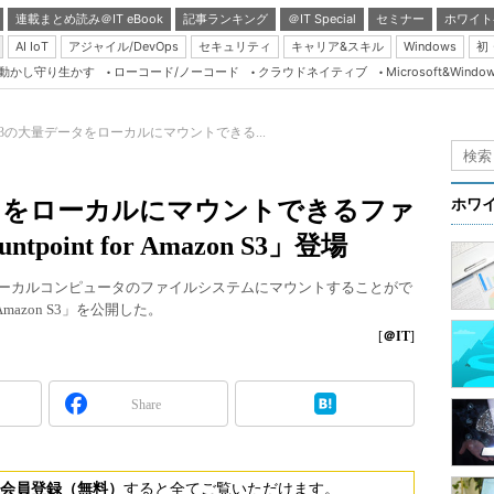
連載まとめ読み＠IT eBook
記事ランキング
＠IT Special
セミナー
ホワイト
AI IoT
アジャイル/DevOps
セキュリティ
キャリア&スキル
Windows
初
り動かし守り生かす
ローコード/ノーコード
クラウドネイティブ
Microsoft&Windo
Server & Storage
HTML5 + UX
n S3の大量データをローカルにマウントできる...
Smart & Social
Coding Edge
データをローカルにマウントできるファ
ホワ
Java Agile
int for Amazon S3」登場
Database Expert
を、ローカルコンピュータのファイルシステムにマウントすることがで
Linux ＆ OSS
Amazon S3」を公開した。
Master of IP Networ
[
＠IT
]
Security & Trust
Share
Test & Tools
Insider.NET
ブログ
会員登録（無料）
すると全てご覧いただけます。