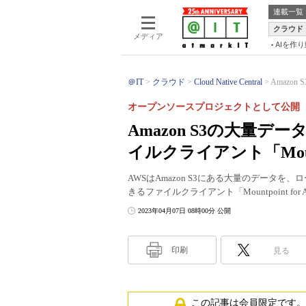
連載一覧
クラウド
メディア
AIを作
＠IT
クラウド
Cloud Native Central
Amazo
オープンソースプロジェクトとして公開
Amazon S3の大量
イルクライアント「Mountpo
AWSはAmazon S3にある大量のデータ
きるファイルクライアント「Mountpoint for 
2023年04月07日 08時00分 公開
印刷
見る
この記事は会員限定です。