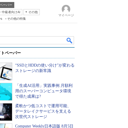
ペーパー
・中級者向けAI
その他
マイページ
ws
その他の特集
イトペーパー
“SSDとHDDの使い分け”が変わる
ストレージの新常識
「生成AI活用」実践事例:月額利
k
用のスーパーコンピュータ環境
で得た成果は?
柔軟かつ低コストで運用可能、
データレイクサービスを支える
次世代ストレージ
Computer Weekly日本語版 8月5日