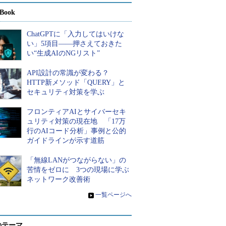
Book
ChatGPTに「入力してはいけな
い」5項目――押さえておきた
い“生成AIのNGリスト”
API設計の常識が変わる？
HTTP新メソッド「QUERY」と
セキュリティ対策を学ぶ
フロンティアAIとサイバーセキ
ュリティ対策の現在地 「17万
行のAIコード分析」事例と公的
ガイドラインが示す道筋
「無線LANがつながらない」の
苦情をゼロに 3つの現場に学ぶ
ネットワーク改善術
»
一覧ページへ
のテーマ