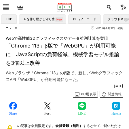
TOP
AIを作り動かし守り生かす
ロー/ノーコード
クラウドネイ
ニュース
2023年4月12日 公開
Webで高性能3Dグラフィックスやデータ並列計算を実現
「Chrome 113」β版で「WebGPU」が利用可能
に JavaScriptの負荷軽減、機械学習モデル推論
を3倍以上改善
Webブラウザ「Chrome 113」のβ版で、新しいWebグラフィック
スAPI「WebGPU」が利用可能になった。
[＠IT]
PC用表示
関連情報
Share
Post
LINE
Hatena
この記事は会員限定です。
会員登録（無料）
すると全てご覧いただけ