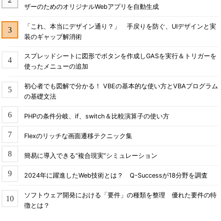
ザーのためのオリジナルWebアプリを自動生成
「これ、本当にデザイン通り？」 手戻りを防ぐ、UIデザインと実
装のギャップ解消術
スプレッドシートに図形でボタンを作成しGASを実行＆トリガーを
使ったメニューの追加
初心者でも図解で分かる！ VBEの基本的な使い方とVBAプログラム
の基礎文法
PHPの条件分岐、if、switch＆比較演算子の使い方
Flexのリッチな画面遷移テクニック集
簡易に導入できる“複合現実”シミュレーション
2024年に躍進したWeb技術とは？ Q-Successが18分野を調査
ソフトウェア開発における「要件」の種類を整理 優れた要件の特
徴とは？