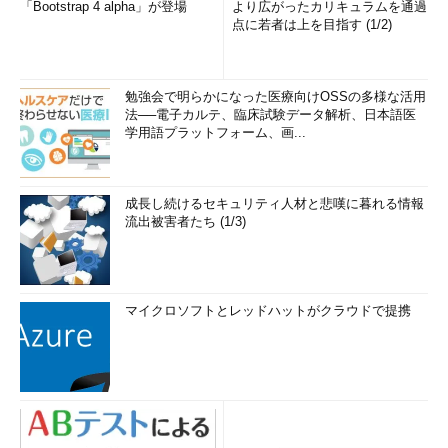
「Bootstrap 4 alpha」が登場
より広がったカリキュラムを通過
点に若者は上を目指す (1/2)
勉強会で明らかになった医療向けOSSの多様な活用
法──電子カルテ、臨床試験データ解析、日本語医
学用語プラットフォーム、画...
成長し続けるセキュリティ人材と悲嘆に暮れる情報
流出被害者たち (1/3)
マイクロソフトとレッドハットがクラウドで提携