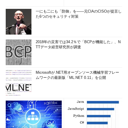
一にも二にも「防御」を――元CIAのCISOが提言し
た6つのセキュリティ対策
2018年の災害では34.2％で「BCPが機能した」、N
TTデータ経営研究所が調査
Microsoftが.NET用オープンソース機械学習フレー
ムワークの最新版「ML.NET 0.11」を公開