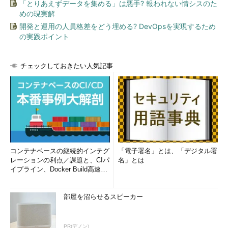
「とりあえずデータを集める」は悪手? 報われない情シスのた
めの現実解
開発と運用の人員格差をどう埋める? DevOpsを実現するため
の実践ポイント
チェックしておきたい人気記事
コンテナベースの継続的インテグ
「電子署名」とは、「デジタル署
レーションの利点／課題と、CIパ
名」とは
イプライン、Docker Build高速化
のコツ (1/2...
部屋を沼らせるスピーカー
PR(デノン)