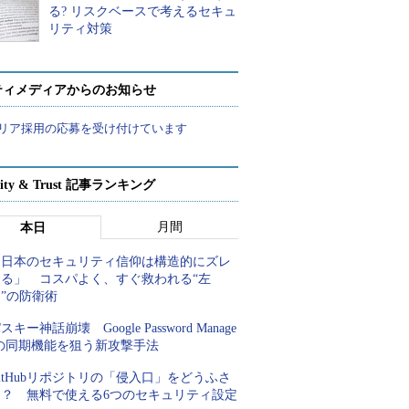
る? リスクベースで考えるセキュ
リティ対策
ティメディアからのお知らせ
リア採用の応募を受け付けています
rity & Trust 記事ランキング
月間
本日
「日本のセキュリティ信仰は構造的にズレ
てる」 コスパよく、すぐ救われる“左
”の防衛術
スキー神話崩壊 Google Password Manage
rの同期機能を狙う新攻撃手法
itHubリポジトリの「侵入口」をどうふさ
ぐ？ 無料で使える6つのセキュリティ設定