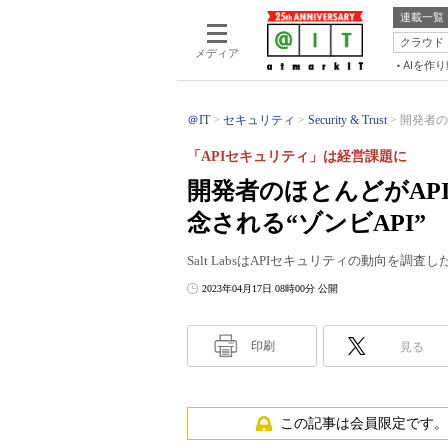
連載一覧
クラウド
メディア
AIを作
＠IT
セキュリティ
Security & Trust
開発者の
「APIセキュリティ」は経営課題に
開発者のほとんどがAP
念される“ゾンビAPI” Sa
Salt LabsはAPIセキュリティの動向を調査した「Q1 
2023年04月17日 08時00分 公開
印刷
見る
この記事は会員限定です。