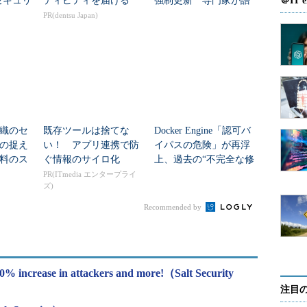
セキュリ
ティビティを届ける
強制更新 専門家が語
＠IT e
る“本当の危険”
PR(dentsu Japan)
組織のセ
既存ツールは捨てな
Docker Engine「認可バ
の捉え
い！ アプリ連携で防
イパスの危険」が再浮
料のス
ぐ情報のサイロ化
上、過去の“不完全な修
供開始
正”に起因
PR(ITmedia エンタープライ
ズ)
Recommended by
400% increase in attackers and more!（Salt Security
注目