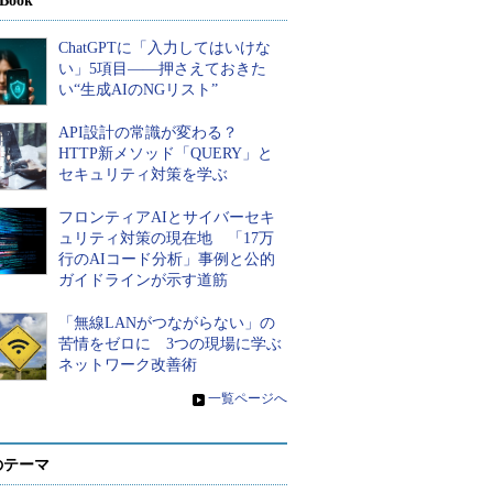
Book
ChatGPTに「入力してはいけな
い」5項目――押さえておきた
い“生成AIのNGリスト”
API設計の常識が変わる？
HTTP新メソッド「QUERY」と
セキュリティ対策を学ぶ
フロンティアAIとサイバーセキ
ュリティ対策の現在地 「17万
行のAIコード分析」事例と公的
ガイドラインが示す道筋
「無線LANがつながらない」の
苦情をゼロに 3つの現場に学ぶ
ネットワーク改善術
»
一覧ページへ
のテーマ