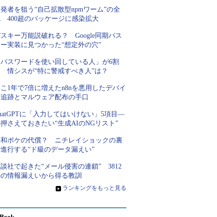
発者を狙う“自己拡散型npmワーム”の全
 400超のパッケージに感染拡大
スキー万能説破れる？ Google同期パス
キー実装に見つかった“想定外の穴”
「パスワードを使い回している人」が6割
超 情シスが“特に警戒すべき人”は？
こ1年で7倍に増えたn8nを悪用したデバイ
ス追跡とマルウェア配布の手口
hatGPTに「入力してはいけない」5項目―
押さえておきたい“生成AIのNGリスト”
平和ボケの代償？ ニチレイショックの裏
進行する“ド級のデータ漏えい”
談社で起きた“メール侵害の連鎖” 3812
件の情報漏えいから得る教訓
»
ランキングをもっと見る