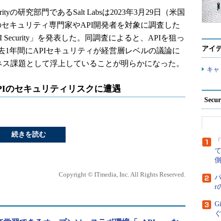
ityの研究部門であるSalt Labsは2023年3月29日（米国
のセキュリティ専門家やAPI開発者を対象に調査した
f API Security」を発表した。同調査によると、APIを狙っ
アイ
1年間にAPIセキュリティが経営層レベルの議論に
ジネス課題として浮上していることが明らかになった。
キャ
PIのセキュリティリスクに遭遇
Secu
続きを読む
側
Copyright © ITmedia, Inc. All Rights Reserved.
パ
G