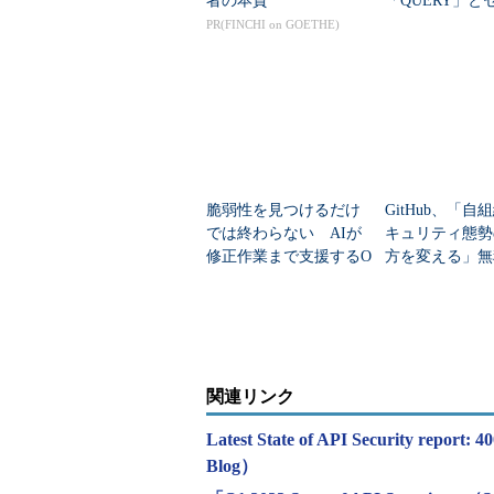
者の本質
「QUERY」と
ティ対策を学ぶ
PR(FINCHI on GOETHE)
脆弱性を見つけるだけ
GitHub、「自
では終わらない AIが
キュリティ態勢
修正作業まで支援するO
方を変える」無
SSセキュリティ基盤と
キャン機能を提
は？
関連リンク
Latest State of API Security report: 
Blog）