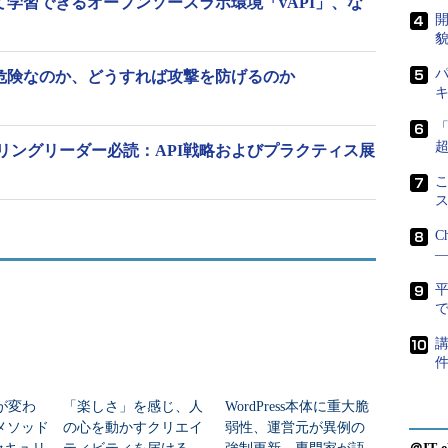
て学習できるオープンソースラボ環境「vAPI」、な
開
貌
パ
度危険なのか、どうすれば攻撃を防げるのか
リングリーダー必読：API戦略およびプラクティス展
こ
C
―
で
講
が変わ
「楽しさ」を感じ、人
WordPress本体に重大脆
メソッド
の心を動かすクリエイ
弱性、運営元が異例の