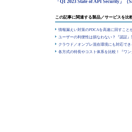
「Q1 2023 State of API Security」（Sa
この記事に関連する製品／サービスを比
情報漏えい対策のPDCAを高速に回すこと
ユーザーの利便性は損なわない？『認証』
クラウド／オンプレ混在環境にも対応でき
各方式の特長やコスト体系を比較！『ワン