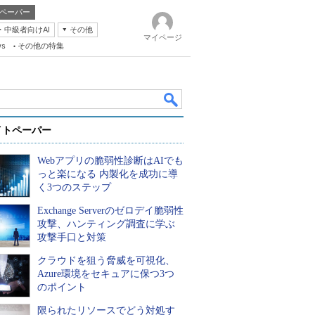
ペーパー
・中級者向けAI
その他
マイページ
ws
その他の特集
イトペーパー
Webアプリの脆弱性診断はAIでも
っと楽になる 内製化を成功に導
く3つのステップ
Exchange Serverのゼロデイ脆弱性
k
攻撃、ハンティング調査に学ぶ
攻撃手口と対策
クラウドを狙う脅威を可視化、
Azure環境をセキュアに保つ3つ
のポイント
限られたリソースでどう対処す