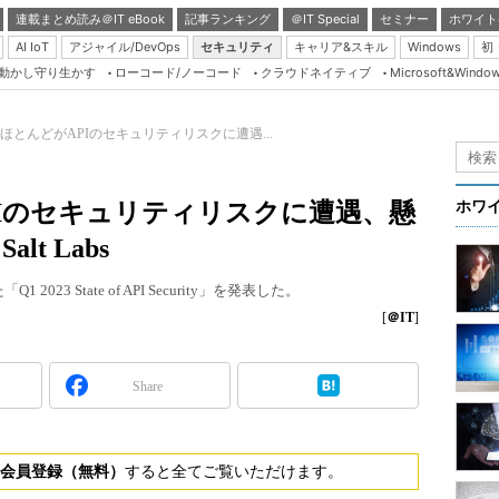
連載まとめ読み＠IT eBook
記事ランキング
＠IT Special
セミナー
ホワイト
AI IoT
アジャイル/DevOps
セキュリティ
キャリア&スキル
Windows
初
り動かし守り生かす
ローコード/ノーコード
クラウドネイティブ
Microsoft&Windo
Server & Storage
HTML5 + UX
ほとんどがAPIのセキュリティリスクに遭遇...
Smart & Social
Coding Edge
Iのセキュリティリスクに遭遇、懸
ホワ
Java Agile
lt Labs
Database Expert
2023 State of API Security」を発表した。
Linux ＆ OSS
[
＠IT
]
Master of IP Networ
Security & Trust
Share
Test & Tools
Insider.NET
会員登録（無料）
すると全てご覧いただけます。
ブログ