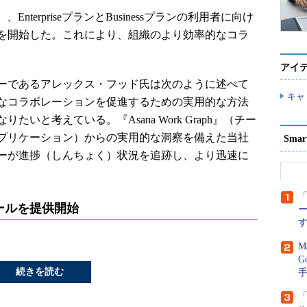
、EnterpriseプランとBusinessプランの利用者に向け
を開始した。これにより、組織のより効率的なコラ
アイ
ーであるアレックス・フッド氏は次のように述べて
キャ
なコラボレーションを促進するための実用的な方法
いと考えている。『Asana Work Graph』（チー
プリケーション）からの実用的な洞察を備えた当社
Sma
ーが進捗（しんちょく）状況を追跡し、より迅速に
「
ールを提供開始
M
G
続きを読む
「