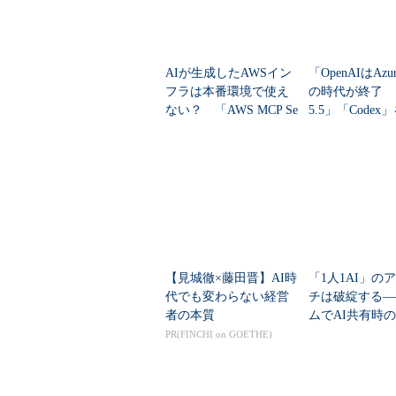
AIが生成したAWSイン
「OpenAIはAz
フラは本番環境で使え
の時代が終了 「
ない？ 「AWS MCP Se
5.5」「Codex
rver」はどう役立つのか
で利用するメリ
何か
【見城徹×藤田晋】AI時
「1人1AI」の
代でも変わらない経営
チは破綻する―
者の本質
ムでAI共有時
リティ問題を解
PR(FINCHI on GOETHE)
ベストプラクテ