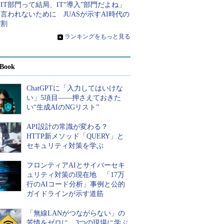
IT部門って結局、IT“導入”部門だよね」
言われないために JUASが示すAI時代の
役割
»
ランキングをもっと見る
Book
ChatGPTに「入力してはいけな
い」5項目――押さえておきた
い“生成AIのNGリスト”
API設計の常識が変わる？
HTTP新メソッド「QUERY」と
セキュリティ対策を学ぶ
フロンティアAIとサイバーセキ
ュリティ対策の現在地 「17万
行のAIコード分析」事例と公的
ガイドラインが示す道筋
「無線LANがつながらない」の
苦情をゼロに 3つの現場に学ぶ