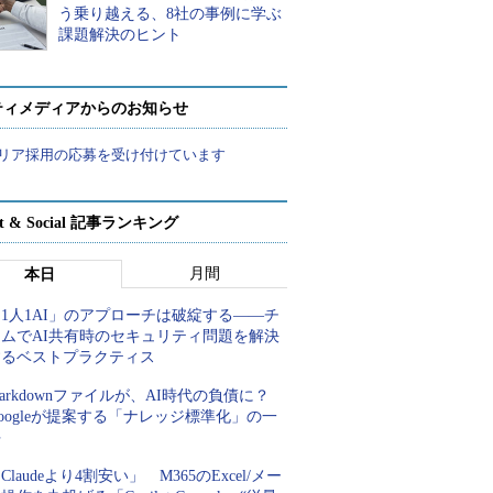
う乗り越える、8社の事例に学ぶ
課題解決のヒント
ティメディアからのお知らせ
リア採用の応募を受け付けています
rt & Social 記事ランキング
月間
本日
1人1AI」のアプローチは破綻する――チ
ームでAI共有時のセキュリティ問題を解決
するベストプラクティス
arkdownファイルが、AI時代の負債に？
oogleが提案する「ナレッジ標準化」の一
手
Claudeより4割安い」 M365のExcel/メー