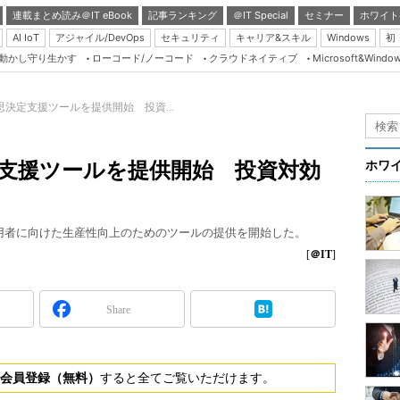
連載まとめ読み＠IT eBook
記事ランキング
＠IT Special
セミナー
ホワイト
AI IoT
アジャイル/DevOps
セキュリティ
キャリア&スキル
Windows
初
り動かし守り生かす
ローコード/ノーコード
クラウドネイティブ
Microsoft&Windo
Server & Storage
HTML5 + UX
意思決定支援ツールを提供開始 投資...
Smart & Social
Coding Edge
決定支援ツールを提供開始 投資対効
ホワ
Java Agile
Database Expert
essプラン利用者に向けた生産性向上のためのツールの提供を開始した。
Linux ＆ OSS
[
＠IT
]
Master of IP Networ
Security & Trust
Share
Test & Tools
Insider.NET
会員登録（無料）
すると全てご覧いただけます。
ブログ