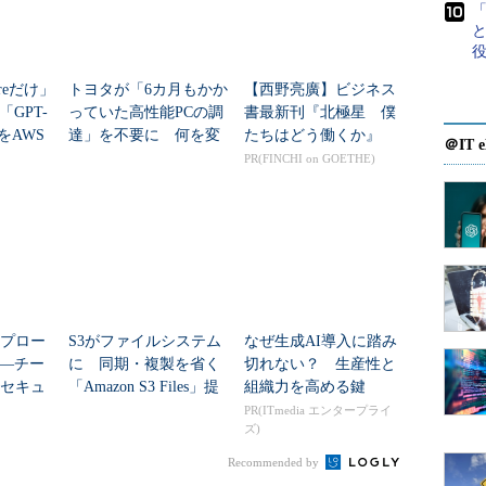
「
と
ureだけ」
トヨタが「6カ月もかか
【西野亮廣】ビジネス
GPT-
っていた高性能PCの調
書最新刊『北極星 僕
」をAWS
達」を不要に 何を変
たちはどう働くか』
＠IT e
ットは
えたのか？
PR(FINCHI on GOETHE)
アプロー
S3がファイルシステム
なぜ生成AI導入に踏み
―チー
に 同期・複製を省く
切れない？ 生産性と
のセキュ
「Amazon S3 Files」提
組織力を高める鍵
決する
供開始
PR(ITmedia エンタープライ
ズ)
ィス
Recommended by