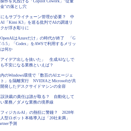
操作を丸投げる「Copilot Cowork」“従量
金”の落とし穴
AIにもサプライチェーン管理が必要？ 中
AI「Kimi K3」を巡る批判でAIの調達リ
スクが浮き彫りに
OpenAIはAzureだけ」の時代が終了 「G
T-5.5」「Codex」をAWSで利用するメリッ
トは何か
「アイデア出しを抜いた」 生成AIなしで
最も不安になる業務といえば？
内のWindows環境で「数百のAIエージェ
ト」を隔離実行 NVIDIAとMicrosoftが共
同開発したデスクサイドマシンの全容
AI誤決裁の責任は誰が取る？ 自動化して
いい業務／ダメな業務の境界線
フィジカルAI」の熱狂に警鐘？ 2028年
の人型ロボット本格導入は「20社未満」
artner予測