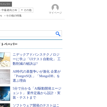
ペーパー
・中級者向けAI
その他
マイページ
ws
その他の特集
イトペーパー
ニデックアドバンステクノロジ
ーに学ぶ「UIテスト自動化」 工
数削減の秘訣は?
AI時代の基盤争いが激化 企業が
k
「PostgreSQL」「MongoDB」を
選ぶ理由
5分で分かる「AI駆動開発エージ
ェント」 要件定義から設計・実
装・テストまで
ソフトウェア開発のテストはこ