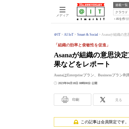
連載一覧
クラウド
メディア
AIを作
＠IT
AI IoT
Smart & Social
Asanaが組織の
「組織の効率と俊敏性を促進」
Asanaが組織の意思
果などをレポート
AsanaはEnterpriseプラン、Busin
2023年04月18日 08時00分 公開
印刷
見る
この記事は会員限定です。