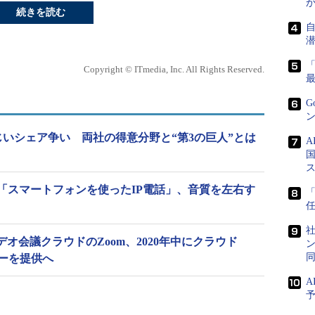
続きを読む
Copyright © ITmedia, Inc. All Rights Reserved.
G
ン
tの凄まじいシェア争い 両社の得意分野と“第3の巨人”とは
国
「スマートフォンを使ったIP電話」、音質を左右す
任
社
デオ会議クラウドのZoom、2020年中にクラウド
ン
ターを提供へ
A