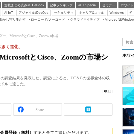
連載まとめ読み＠IT eBook
記事ランキング
＠IT Special
セミナー
ホワイト
AI IoT
アジャイル/DevOps
セキュリティ
キャリア&スキル
Windows
初
り動かし守り生かす
ローコード/ノーコード
クラウドネイティブ
Microsoft&Windo
Server & Storage
HTML5 + UX
MicrosoftとCisco、Zoomの市場...
Smart & Social
大きく進化」
Coding Edge
rosoftとCisco、Zoomの市場シ
ホワ
Java Agile
Database Expert
ついての調査結果を発表した。調査によると、UC＆Cの世界全体の収
Linux ＆ OSS
2億ドルに達した。
Master of IP Networ
[
＠IT
]
Security & Trust
Share
Test & Tools
Insider.NET
ブログ
会員登録（無料）
すると全てご覧いただけます。