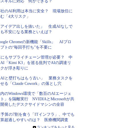
がスキルに対応 何ができる？
自社のAI利用は本当に安全？ 現場放任に
潜む「4大リスク」
「アイデア出しを抜いた」 生成AIなしで
最も不安になる業務といえば？
oogle Chromeの新機能「Skills」 AIプロ
プトの“毎回手打ち”を不要に
AIにもサプライチェーン管理が必要？ 中
AI「Kimi K3」を巡る批判でAIの調達リ
スクが浮き彫りに
「AIと壁打ちはもう古い」 業務タスクを
せる「Claude Cowork」の落とし穴
内のWindows環境で「数百のAIエージェ
ト」を隔離実行 NVIDIAとMicrosoftが共
同開発したデスクサイドマシンの全容
I予算の7割を食う「ITインフラ」、中でも
予算超過しやすいのは？ 医療機関調査
»
ランキングをもっと見る