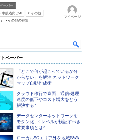
ペーパー
・中級者向けAI
その他
マイページ
ws
その他の特集
イトペーパー
「どこで何が起こっているか分
からない」を解消 ネットワーク
マップ自動作成術
クラウド移行で直面、通信/処理
k
速度の低下やコスト増大をどう
解決する?
データセンターネットワークを
モダン化、Cレベルが検証すべき
重要事項とは?
ローカル5Gエリア外を地域BWA