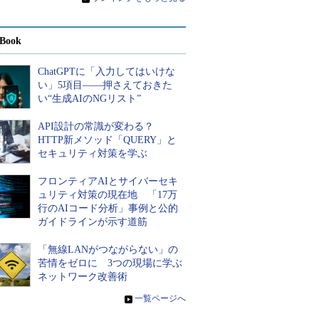
Book
ChatGPTに「入力してはいけな
い」5項目――押さえておきた
い“生成AIのNGリスト”
API設計の常識が変わる？
HTTP新メソッド「QUERY」と
セキュリティ対策を学ぶ
フロンティアAIとサイバーセキ
ュリティ対策の現在地 「17万
行のAIコード分析」事例と公的
ガイドラインが示す道筋
「無線LANがつながらない」の
苦情をゼロに 3つの現場に学ぶ
ネットワーク改善術
»
一覧ページへ