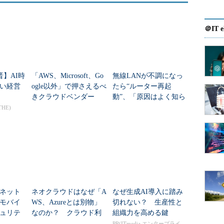
＠IT e
晋】AI時
「AWS、Microsoft、Go
無線LANが不調になっ
い経営
ogle以外」で押さえるべ
たら“ルーター再起
きクラウドベンダー
動”、「原因はよく知ら
は？ AI時代の新たな
ないが……」
THE)
勢力図
ネット
ネオクラウドはなぜ「A
なぜ生成AI導入に踏み
モバイ
WS、Azureとは別物」
切れない？ 生産性と
ュリテ
なのか？ クラウド利
組織力を高める鍵
脱・PB
用の常識は静かに変わ
PR(ITmedia エンタープライ