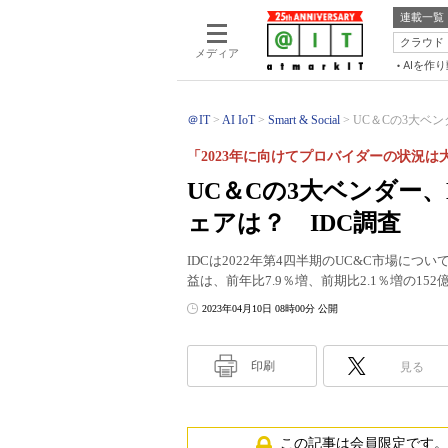
連載一覧
クラウド
メディア
AIを作
＠IT
AI IoT
Smart & Social
UC＆Cの3大ベンダー、
「2023年に向けてプロバイダーの状況は
UC＆Cの3大ベンダー、Mic
ェアは？ IDC調査
IDCは2022年第4四半期のUC&C市場に
益は、前年比7.9％増、前期比2.1％増の15
2023年04月10日 08時00分 公開
印刷
見る
この記事は会員限定です。