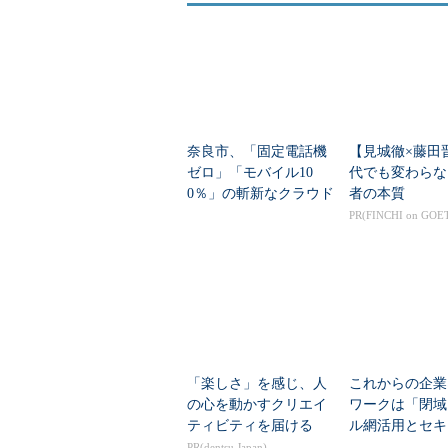
奈良市、「固定電話機
【見城徹×藤田
ゼロ」「モバイル10
代でも変わらな
0％」の斬新なクラウド
者の本質
PBXシステムで「脱・P
PR(FINCHI on GOE
BX業者」を実現
「楽しさ」を感じ、人
これからの企業
の心を動かすクリエイ
ワークは「閉域
ティビティを届ける
ル網活用とセキ
ィ費用抑制」「
PR(dentsu Japan)