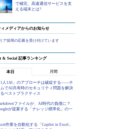
で補完、高速通信サービスを支
える端末とは?
ティメディアからのお知らせ
リア採用の応募を受け付けています
rt & Social 記事ランキング
月間
本日
1人1AI」のアプローチは破綻する――チ
ームでAI共有時のセキュリティ問題を解決
するベストプラクティス
arkdownファイルが、AI時代の負債に？
oogleが提案する「ナレッジ標準化」の一
手
xcel作業を自動化する「Copilot in Excel」