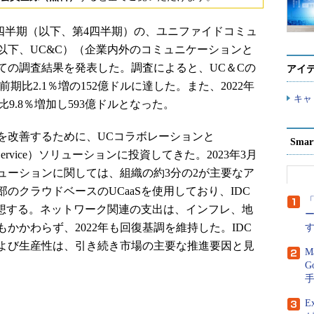
年第4四半期（以下、第4四半期）の、ユニファイドコミュ
以下、UC&C）（企業内外のコミュニケーションと
ての調査結果を発表した。調査によると、UC＆Cの
アイ
期比2.1％増の152億ドルに達した。また、2022年
キャ
9.8％増加し593億ドルとなった。
改善するために、UCコラボレーションと
Sma
ns as a Service）ソリューションに投資してきた。2023年3月
ューションに関しては、組織の約3分の2が主要なア
のクラウドベースのUCaaSを使用しており、IDC
「
予想する。ネットワーク関連の支出は、インフレ、地
かかわらず、2022年も回復基調を維持した。IDC
よび生産性は、引き続き市場の主要な推進要因と見
M
G
E