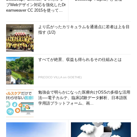
ブWebデザイン対応を強化したDr
eamweaver CC 2015を使って
み...
より広がったカリキュラムを通過点に若者は上を目
指す (1/2)
すべてが絶景、収益も得られるその仕組みとは
PR(COCO VILLA on GOETHE)
勉強会で明らかになった医療向けOSSの多様な活用
法──電子カルテ、臨床試験データ解析、日本語医
学用語プラットフォーム、画...