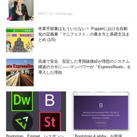
PR(アドビ｜CanCam.jp)
作業手順書はもういらない！ Puppetにおける自動
化の定義書「マニフェスト」の書き方と基礎文法ま
とめ (1/5)
高速で安全、安定した専用線接続が理想のシステム
構築のカギに――マンパワーが「ExpressRoute」を
導入した理由
Bootstrap、Emmet、レスポンシ
「Bootstrap 4 alpha」が登場