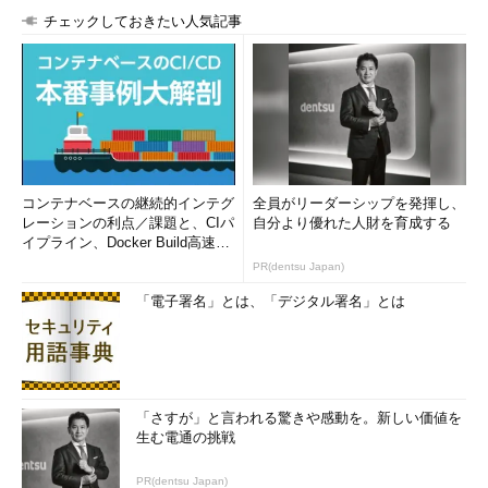
チェックしておきたい人気記事
コンテナベースの継続的インテグ
全員がリーダーシップを発揮し、
レーションの利点／課題と、CIパ
自分より優れた人財を育成する
イプライン、Docker Build高速化
のコツ (1/2...
PR(dentsu Japan)
「電子署名」とは、「デジタル署名」とは
「さすが」と言われる驚きや感動を。新しい価値を
生む電通の挑戦
PR(dentsu Japan)