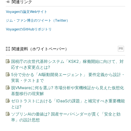
関連リンク
Voyagerの論文Webサイト
ジム・ファン博士のツイート（Twitter）
VoyagerのGitHubリポジトリ
関連資料（ホワイトペーパー）
PR
国税庁の次世代基幹システム「KSK2」稼働開始に向けて、対
応すべき変更点とは?
5分で分かる「AI駆動開発エージェント」 要件定義から設計・
実装・テストまで
脱VMwareに何を選ぶ? 市場分析や実機検証から見えた仮想化
基盤移行の現実解
ゼロトラストにおける「IDaaSの課題」と補完すべき重要機能
とは?
ソブリンAIの価値は? 国産サーバベンダーが貫く「安全と効
率」の設計思想