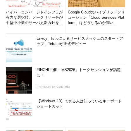
ハイパーコンバージドインフラが
Google Cloudのハイブリッドソリ
有力な選択肢、ノークリサーチが
ューション「Cloud Services Plat
中堅中小業のサーバ更新方針を調
form」はどうなるのか聞い...
査
Envoy、Istioによるサービスメッシュのスタートア
ップ、Tetrateが正式デビュー
FINCHI主催「IVS2026」トークセッションが話題
に！
PR(FINCHI on GOETHE)
【Windows 10】できる人は知っているキーボード
ショートカット