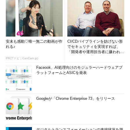
安未も感動♡唯一無二の動画が作
CI/CDパイプラインを妨げない形
れる♪
でセキュリティを実現すれば、
「開発者や運用担当者に嫌われな
いWAF」は可能か
PR(アドビ｜CanCam.jp)
Faceook、AI処理向けのモジュラーハードウェアプ
ラットフォームとASICを発表
Googleが「Chrome Enterprise 73」をリリース
デジタルトランスフォーメーションの進捗状況を測