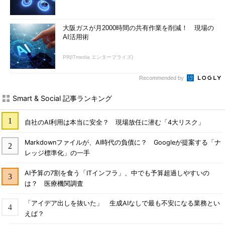
大阪ガスが月2000時間の共有作業を削減！ 現場の
AI活用術
PR(ITmedia エンタープライズ)
Recommended by
Smart & Social 記事ランキング
自社のAI利用は本当に安全？ 現場放任に潜む「4大リスク」
Markdownファイルが、AI時代の負債に？ Googleが提案する「ナ
レッジ標準化」の一手
AI予算の7割を食う「ITインフラ」、中でも予算超過しやすいの
は？ 医療機関調査
「アイデア出しを抜いた」 生成AIなしで最も不安になる業務とい
えば？