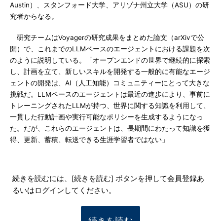
Austin）、スタンフォード大学、アリゾナ州立大学（ASU）の研
究者からなる。
研究チームはVoyagerの研究成果をまとめた論文（arXivで公
開）で、これまでのLLMベースのエージェントにおける課題を次
のように説明している。「オープンエンドの世界で継続的に探索
し、計画を立て、新しいスキルを開発する一般的に有能なエージ
ェントの開発は、AI（人工知能）コミュニティーにとって大きな
挑戦だ。LLMベースのエージェントは最近の進歩により、事前に
トレーニングされたLLMが持つ、世界に関する知識を利用して、
一貫した行動計画や実行可能なポリシーを生成するようになっ
た。だが、これらのエージェントは、長期間にわたって知識を獲
得、更新、蓄積、転送できる生涯学習者ではない」
続きを読むには、[続きを読む] ボタンを押して会員登録あ
るいはログインしてください。
続きを読む