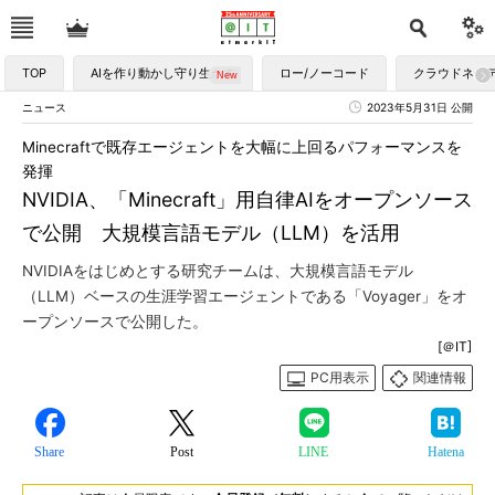
TOP
AIを作り動かし守り生かす
ロー/ノーコード
クラウドネイ
ニュース
2023年5月31日 公開
Minecraftで既存エージェントを大幅に上回るパフォーマンスを
発揮
NVIDIA、「Minecraft」用自律AIをオープンソース
で公開 大規模言語モデル（LLM）を活用
NVIDIAをはじめとする研究チームは、大規模言語モデル
（LLM）ベースの生涯学習エージェントである「Voyager」をオ
ープンソースで公開した。
[＠IT]
PC用表示
関連情報
Share
Post
LINE
Hatena