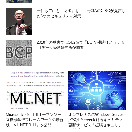
一にも二にも「防御」を――元CIAのCISOが提言し
た6つのセキュリティ対策
2018年の災害では34.2％で「BCPが機能した」、N
TTデータ経営研究所が調査
Microsoftが.NET用オープンソー
オンプレミスのWindows Server
ス機械学習フレームワークの最新
／SQL Server向けセキュリティ
版「ML.NET 0.11」を公開
更新サービス「拡張セキュリティ
更新プログ...