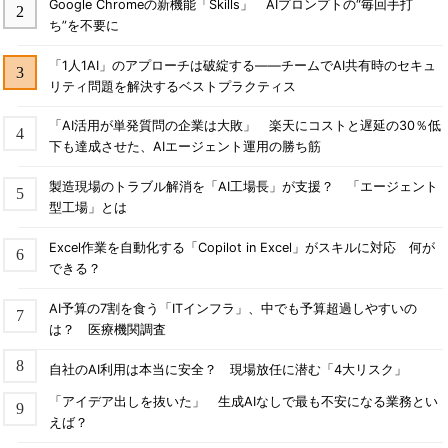
Google Chromeの新機能「Skills」 AIプロンプトの“毎回手打
ち”を不要に
「1人1AI」のアプローチは破綻する――チームでAI共有時のセキュ
リティ問題を解決するベストプラクティス
「AI活用が単発質問の企業は大敗」 楽天にコストと遅延の30％低
下も達成させた、AIエージェント運用の勝ち筋
製造現場のトラブル解消を「AI工場長」が支援？ 「エージェント
型工場」とは
Excel作業を自動化する「Copilot in Excel」がスキルに対応 何が
できる？
AI予算の7割を食う「ITインフラ」、中でも予算超過しやすいの
は？ 医療機関調査
自社のAI利用は本当に安全？ 現場放任に潜む「4大リスク」
「アイデア出しを抜いた」 生成AIなしで最も不安になる業務とい
えば？