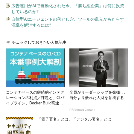
広告運用がAIで自動化された今、「勝ち組企業」は何に投資
しているのか?
自律型AIエージェントの落とし穴、ツールの乱立がもたらす
混乱を解消するには?
チェックしておきたい人気記事
コンテナベースの継続的インテグ
全員がリーダーシップを発揮し、
レーションの利点／課題と、CIパ
自分より優れた人財を育成する
イプライン、Docker Build高速化
のコツ (1/2...
PR(dentsu Japan)
「電子署名」とは、「デジタル署名」とは