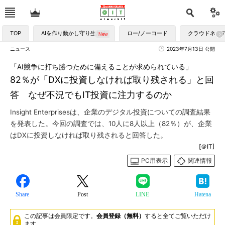
TOP
AIを作り動かし守り生かす
ロー/ノーコード
クラウドネイ
ニュース
2023年7月13日 公開
「AI競争に打ち勝つために備えることが求められている」
82％が「DXに投資しなければ取り残される」と回
答 なぜ不況でもIT投資に注力するのか
Insight Enterprisesは、企業のデジタル投資についての調査結果
を発表した。今回の調査では、10人に8人以上（82％）が、企業
はDXに投資しなければ取り残されると回答した。
[＠IT]
PC用表示
関連情報
Share
Post
LINE
Hatena
この記事は会員限定です。
会員登録（無料）
すると全てご覧いただけ
ます。