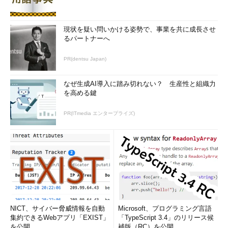
現状を疑い問いかける姿勢で、事業を共に成長させ
るパートナーへ
PR(dentsu Japan)
なぜ生成AI導入に踏み切れない？ 生産性と組織力
を高める鍵
PR(ITmedia エンタープライズ)
NICT、サイバー脅威情報を自動
Microsoft、プログラミング言語
集約できるWebアプリ「EXIST」
「TypeScript 3.4」のリリース候
を公開
補版（RC）を公開