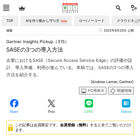
TOP
AIを作り動かし守り生かす
ロー/ノーコード
クラウドネイ
連載
2023年8月25日 公開
Gartner Insights Pickup（315）
SASEの3つの導入方法
企業におけるSASE（Secure Access Service Edge）の評価や設
計、導入準備、利用が進んでいる。本稿では、SASEの3つの導入
方法を紹介する。
[Andrew Lerner, Gartner]
PC用表示
関連情報
Share
Post
LINE
Hatena
この記事は会員限定です。
会員登録（無料）
すると全てご覧いただけ
ます。