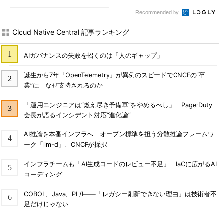
Recommended by
Cloud Native Central 記事ランキング
AIガバナンスの失敗を招くのは「人のギャップ」
誕生から7年「OpenTelemetry」が異例のスピードでCNCFの“卒
業”に なぜ支持されるのか
「運用エンジニアは“燃え尽き予備軍”をやめるべし」 PagerDuty
会長が語るインシデント対応“進化論”
AI推論を本番インフラへ オープン標準を担う分散推論フレームワ
ーク「llm-d」、CNCFが採択
インフラチームも「AI生成コードのレビュー不足」 IaCに広がるAI
コーディング
COBOL、Java、PL/I――「レガシー刷新できない理由」は技術者不
足だけじゃない