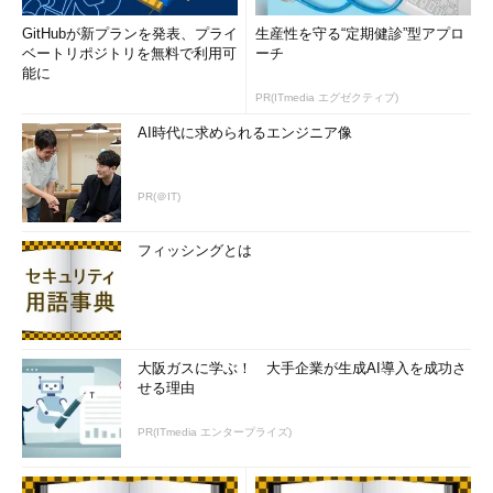
GitHubが新プランを発表、プライ
生産性を守る“定期健診”型アプロ
ベートリポジトリを無料で利用可
ーチ
能に
PR(ITmedia エグゼクティブ)
AI時代に求められるエンジニア像
PR(＠IT)
フィッシングとは
大阪ガスに学ぶ！ 大手企業が生成AI導入を成功さ
せる理由
PR(ITmedia エンタープライズ)