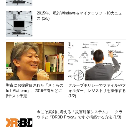
2015年、私的Windows＆マイクロソフト10大ニュー
ス (1/5)
聖夜にお披露目された「さくらの
グループポリシーでファイルやフ
IoT Platform」、2016年春めどに
ォルダー、レジストリを操作する
βテスト予定
(1/2)
今こそ真剣に考える「災害対策システム」──クラ
ウドと「DRBD Proxy」ですぐ構築する方法 (1/3)